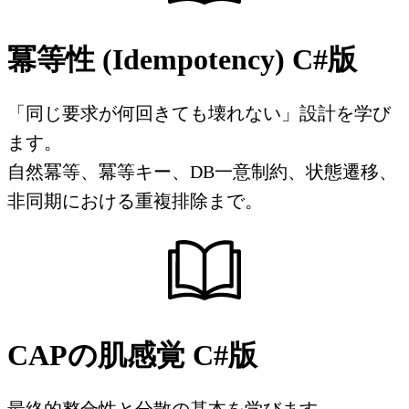
冪等性 (Idempotency) C#版
「同じ要求が何回きても壊れない」設計を学び
ます。
自然冪等、冪等キー、DB一意制約、状態遷移、
非同期における重複排除まで。
CAPの肌感覚 C#版