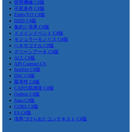
状態機械 C#版
不変条件 C#版
Entity/VO C#版
DDD C#版
集約と境界 C#版
ドメインイベント C#版
モジュラーモノリス C#版
ヘキサゴナル C#版
クリーンアーキ C#版
ACL C#版
API Contract CS
SemVer C#版
DbC C#版
冪等性 C#版
CAPの肌感覚 C#版
Outbox C#版
Saga C#版
CQRS C#版
ES C#版
境界づけられたコンテキスト C#版