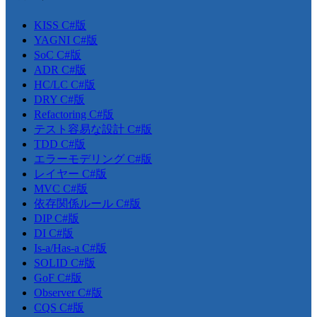
KISS C#版
YAGNI C#版
SoC C#版
ADR C#版
HC/LC C#版
DRY C#版
Refactoring C#版
テスト容易な設計 C#版
TDD C#版
エラーモデリング C#版
レイヤー C#版
MVC C#版
依存関係ルール C#版
DIP C#版
DI C#版
Is-a/Has-a C#版
SOLID C#版
GoF C#版
Observer C#版
CQS C#版