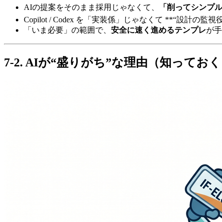
AIの提案をそのまま採用じゃなくて、
「削ってシンプ
Copilot / Codex を「実装係」じゃなくて **“設計の
「いま必要」の範囲で、
安全に速く進めるテンプレ
が手
7-2. AIが“盛りがち”な理由（知っておく