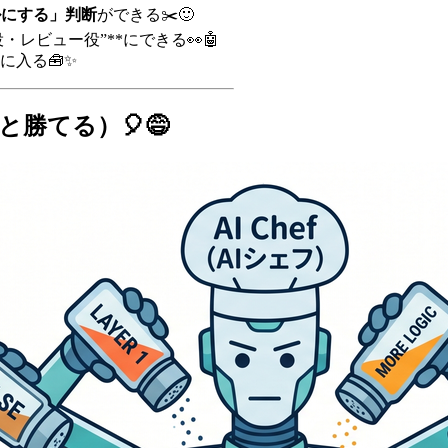
ルにする」判断
ができる✂️🙂
監視役・レビュー役”**にできる👀🤖
に入る🧰✨
と勝てる）🎈😅