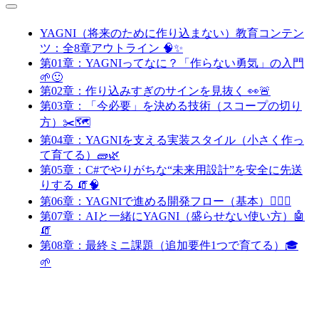
YAGNI（将来のために作り込まない）教育コンテン
ツ：全8章アウトライン 🧠✨
第01章：YAGNIってなに？「作らない勇気」の入門
🌱🙂
第02章：作り込みすぎのサインを見抜く 👀🚨
第03章：「今必要」を決める技術（スコープの切り
方）✂️🗺️
第04章：YAGNIを支える実装スタイル（小さく作っ
て育てる）🧱🌿
第05章：C#でやりがちな“未来用設計”を安全に先送
りする 🧯🧠
第06章：YAGNIで進める開発フロー（基本）🚶‍♀️✨
第07章：AIと一緒にYAGNI（盛らせない使い方）🤖
🧯
第08章：最終ミニ課題（追加要件1つで育てる）🎓
🌱