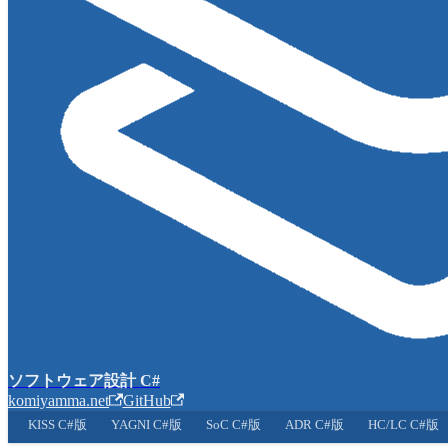
ソフトウェア設計 C#
komiyamma.net
GitHub
KISS C#版
YAGNI C#版
SoC C#版
ADR C#版
HC/LC C#版