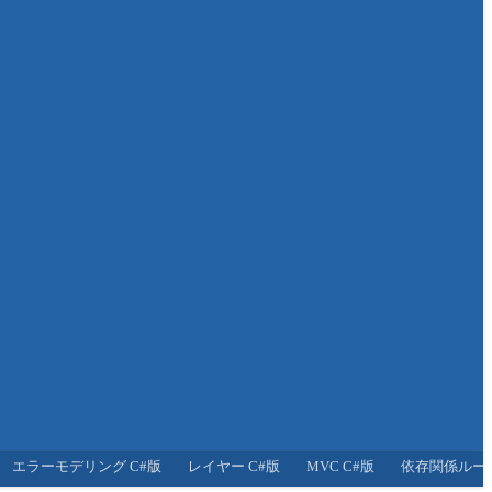
エラーモデリング C#版
レイヤー C#版
MVC C#版
依存関係ルール