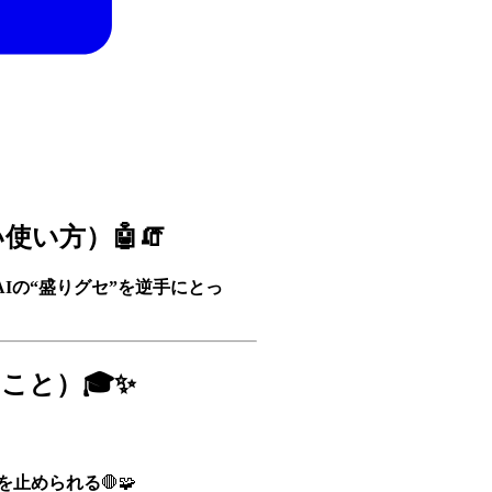
使い方）🤖🧯
AIの“盛りグセ”を逆手にとっ
こと）🎓✨
か）を止められる
🛑🧩