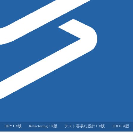
DRY C#版
Refactoring C#版
テスト容易な設計 C#版
TDD C#版