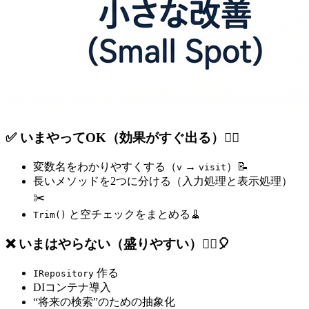
✅ いまやってOK（効果がすぐ出る）🙆‍♀️
変数名をわかりやすくする（
→
）📝
v
visit
長いメソッドを2つに分ける（入力処理と表示処理）
✂️
と空チェックをまとめる🧹
Trim()
❌ いまはやらない（盛りやすい）🙅‍♀️🎈
作る
IRepository
DIコンテナ導入
“将来の検索”のための抽象化