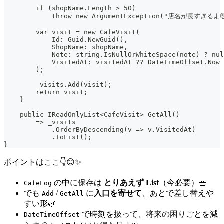
        if (shopName.Length > 50)
            throw new ArgumentException("店名が長すぎるよ
        var visit = new CafeVisit(
            Id: Guid.NewGuid(),
            ShopName: shopName,
            Note: string.IsNullOrWhiteSpace(note) ? nul
            VisitedAt: visitedAt ?? DateTimeOffset.Now
        );
        _visits.Add(visit);
        return visit;
    }
    public IReadOnlyList<CafeVisit> GetAll()
        => _visits
            .OrderByDescending(v => v.VisitedAt)
            .ToList();
}
ポイントはここ👇😊✨
の中に保存は
とりあえず List
（今必要）🧺
CafeLog
でも
/
に
入口を寄せて
、あとで差し替えや
Add
GetAll
すい形🌿
で時刻を扱って、将来の困りごとを減
DateTimeOffset