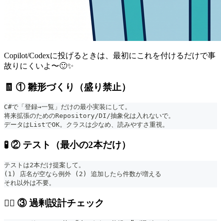
Copilot/Codexに投げるときは、最初にこれを付けるだけで事
故りにくいよ〜🙂✨
🧾 ① 雛形づくり（盛り禁止）
C#で「登録→一覧」だけの最小実装にして。
将来拡張のためのRepository/DI/抽象化は入れないで。
データはListでOK。クラスは少なめ、読みやすさ重視。
🧪 ② テスト（最小の2本だけ）
テストは2本だけ提案して。
(1) 店名が空なら例外 (2) 追加したら件数が増える
それ以外は不要。
🕵️‍♀️ ③ 過剰設計チェック