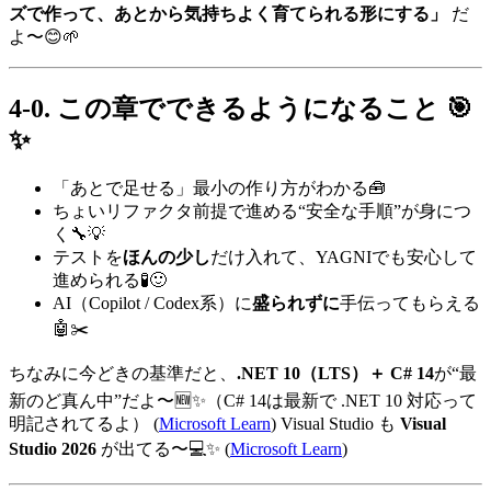
ズで作って、あとから気持ちよく育てられる形にする」
だ
よ〜😊🌱
4-0. この章でできるようになること 🎯
✨
「あとで足せる」最小の作り方がわかる🧰
ちょいリファクタ前提で進める“安全な手順”が身につ
く🔧💡
テストを
ほんの少し
だけ入れて、YAGNIでも安心して
進められる🧪🙂
AI（Copilot / Codex系）に
盛られずに
手伝ってもらえる
🤖✂️
ちなみに今どきの基準だと、
.NET 10（LTS）＋ C# 14
が“最
新のど真ん中”だよ〜🆕✨（C# 14は最新で .NET 10 対応って
明記されてるよ） (
Microsoft Learn
) Visual Studio も
Visual
Studio 2026
が出てる〜💻✨ (
Microsoft Learn
)