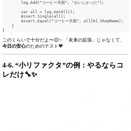
        log.Add("コーヒー天国", "おいしかった");
        var all = log.GetAll();
        Assert.Single(all);
        Assert.Equal("コーヒー天国", all[0].ShopName);
    }
}
このくらいで十分だよ〜😊✨ 「未来の拡張」じゃなくて、
今日の安心
のためのテスト🧡
4-6. “小リファクタ”の例：やるならコ
レだけ🔧✨