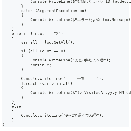
            Console.WriteLine($"登録したよ〜✨ ID={added.I
        }
        catch (ArgumentException ex)
        {
            Console.WriteLine($"エラーだよ💦 {ex.Message}
        }
    }
    else if (input == "2")
    {
        var all = log.GetAll();
        if (all.Count == 0)
        {
            Console.WriteLine("まだ0件だよ〜🙂");
            continue;
        }
        Console.WriteLine("---- 一覧 ----");
        foreach (var v in all)
        {
            Console.WriteLine($"{v.VisitedAt:yyyy-MM-
        }
    }
    else
    {
        Console.WriteLine("0〜2で選んでね🙂");
    }
}