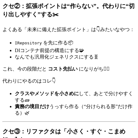
クセ②：拡張ポイントは“作らない”。代わりに“切
り出しやすく”する✂️
よくある「未来に備えた拡張ポイント」は👇みたいなやつ：
を先に作る📦
IRepository
DIコンテナ前提の構造にする🧩
なんでも汎用化ジェネリクスにする🧬
これ、今の段階だと
コスト先払い
になりがち😵‍💫
代わりにやるのはコレ👇
クラスやメソッドを小さめに
して、あとで分けやすく
する🧱
責務の境目だけ
うっすら作る（“分けられる形”だけ作
る）🌿
クセ③：リファクタは「小さく・すぐ・こまめ