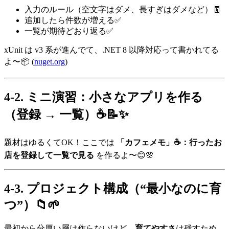
入力のルール（空文字はダメ、長すぎはダメなど）🧾
追加したら件数が増える✅
一覧が期待どおり返る✅
xUnit は v3 系が進んでて、.NET 8 以降対応って書かれてる
よ〜📦 (
nuget.org
)
4-2. ミニ演習：小さなアプリを作る
（登録 → 一覧）☕📝✨
題材はゆるくてOK！ここでは
「カフェメモ」☕：行ったお
店を登録して一覧で見る
を作るよ〜😊🌸
4-3. プロジェクト構成（“最小なのに育
つ”）📁🌱
最初から分厚い層は作らないけど、
育てやすさ
は残すため