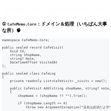
①
：ドメイン＆処理（いちばん大事
CafeMemo.Core
な所）🧠
namespace CafeMemo.Core;
public sealed record CafeVisit(
    Guid Id,
    string ShopName,
    string? Note,
    DateTimeOffset VisitedAt
);
public sealed class CafeLog
{
    private readonly List<CafeVisit> _visits = new();
    public CafeVisit Add(string shopName, string? note
    {
        shopName = (shopName ?? "").Trim();
        if (shopName.Length == 0)
            throw new ArgumentException("店名は必須だよ🥺",