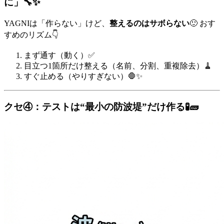
に」🔧✨
YAGNIは「作らない」けど、
整えるのはサボらない
🙂 おす
すめのリズム👇
まず通す（動く）✅
目立つ1箇所だけ整える（名前、分割、重複除去）🧹
すぐ止める（やりすぎない）🛑✨
クセ④：テストは“最小の防波堤”だけ作る🧪🧱