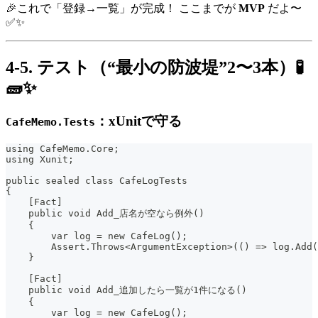
🎉これで「登録→一覧」が完成！ ここまでが
MVP
だよ〜
✅✨
4-5. テスト（“最小の防波堤”2〜3本）🧪
🧱✨
：xUnitで守る
CafeMemo.Tests
using CafeMemo.Core;
using Xunit;
public sealed class CafeLogTests
{
    [Fact]
    public void Add_店名が空なら例外()
    {
        var log = new CafeLog();
        Assert.Throws<ArgumentException>(() => log.Add(
    }
    [Fact]
    public void Add_追加したら一覧が1件になる()
    {
        var log = new CafeLog();