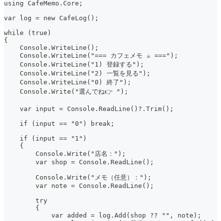
using CafeMemo.Core;
var log = new CafeLog();
while (true)
{
    Console.WriteLine();
    Console.WriteLine("=== カフェメモ ☕ ===");
    Console.WriteLine("1) 登録する");
    Console.WriteLine("2) 一覧を見る");
    Console.WriteLine("0) 終了");
    Console.Write("選んでね👉 ");
    var input = Console.ReadLine()?.Trim();
    if (input == "0") break;
    if (input == "1")
    {
        Console.Write("店名：");
        var shop = Console.ReadLine();
        Console.Write("メモ（任意）：");
        var note = Console.ReadLine();
        try
        {
            var added = log.Add(shop ?? "", note);