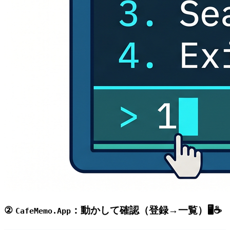
②
：動かして確認（登録→一覧）🖥️☕
CafeMemo.App