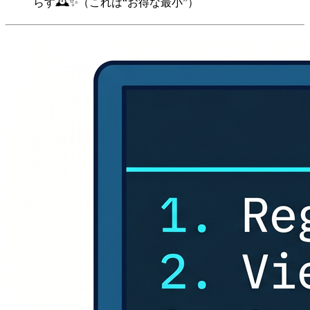
らす🕰️✨（これは“お得な最小”）