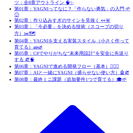
ツ：全8章アウトライン 🧠✨
第01章：YAGNIってなに？「作らない勇気」の入門 🌱
🙂
第02章：作り込みすぎのサインを見抜く 👀🚨
第03章：「今必要」を決める技術（スコープの切り
方）✂️🗺️
第04章：YAGNIを支える実装スタイル（小さく作って
育てる）🧱🌿
第05章：C#でやりがちな“未来用設計”を安全に先送り
する 🧯🧠
第06章：YAGNIで進める開発フロー（基本）🚶‍♀️✨
第07章：AIと一緒にYAGNI（盛らせない使い方）🤖🧯
第08章：最終ミニ課題（追加要件1つで育てる）🎓🌱