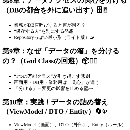
第8章：データアクセスの関心を分ける
（DBの都合を外に追い出す）🗄️🚪
業務がDB直呼びすると何が困る？
“保存する人”を別にする発想
Repositoryっぽい最小形（ライト版）🧩
第9章：なぜ「データの箱」を分ける
の？（God Classの回避）📦🙅‍♀️
“1つの万能クラス”が引き起こす悲劇
画面用・DB用・業務用は「関心」が違う
「分ける」＝変更の影響を止める壁🧱
第10章：実践！データの詰め替え
（ViewModel / DTO / Entity）🔄✨
ViewModel（画面）、DTO（外部）、Entity（ルール）