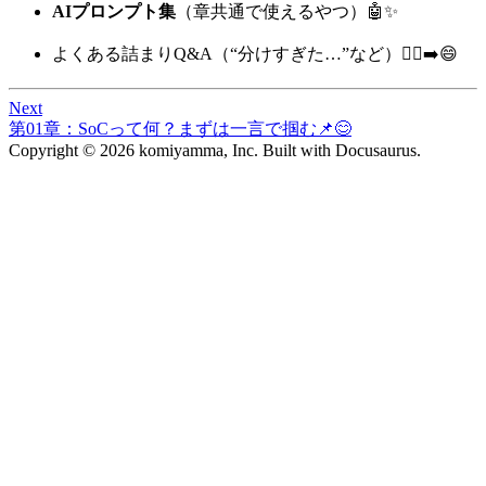
AIプロンプト集
（章共通で使えるやつ）🤖✨
よくある詰まりQ&A（“分けすぎた…”など）😵‍💫➡️😄
Next
第01章：SoCって何？まずは一言で掴む📌😊
Copyright © 2026 komiyamma, Inc. Built with Docusaurus.