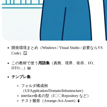
開発環境まとめ（Windows / Visual Studio / 必要ならVS
Code）🪟
この教材で使う
用語集
（責務、境界、依存、I/O、
DTO…）📖
テンプレ集
フォルダ構成例
（UI/Application/Domain/Infrastructure）
interface命名の型（I〇〇Repository など）
テスト雛形（Arrange-Act-Assert）🧪