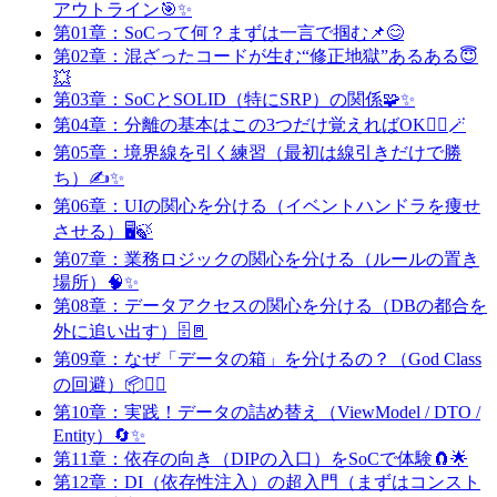
アウトライン🎯✨
第01章：SoCって何？まずは一言で掴む📌😊
第02章：混ざったコードが生む“修正地獄”あるある😇
💥
第03章：SoCとSOLID（特にSRP）の関係🧩✨
第04章：分離の基本はこの3つだけ覚えればOK🙆‍♀️🪄
第05章：境界線を引く練習（最初は線引きだけで勝
ち）✍️✨
第06章：UIの関心を分ける（イベントハンドラを痩せ
させる）🖥️🍃
第07章：業務ロジックの関心を分ける（ルールの置き
場所）🧠✨
第08章：データアクセスの関心を分ける（DBの都合を
外に追い出す）🗄️🚪
第09章：なぜ「データの箱」を分けるの？（God Class
の回避）📦🙅‍♀️
第10章：実践！データの詰め替え（ViewModel / DTO /
Entity）🔄✨
第11章：依存の向き（DIPの入口）をSoCで体験🧲🌟
第12章：DI（依存性注入）の超入門（まずはコンスト