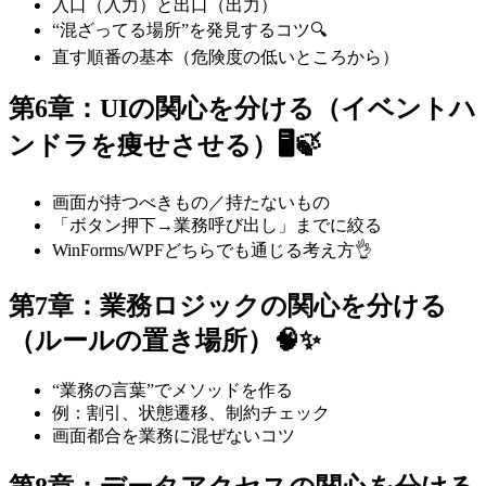
入口（入力）と出口（出力）
“混ざってる場所”を発見するコツ🔍
直す順番の基本（危険度の低いところから）
第6章：UIの関心を分ける（イベントハ
ンドラを痩せさせる）🖥️🍃
画面が持つべきもの／持たないもの
「ボタン押下→業務呼び出し」までに絞る
WinForms/WPFどちらでも通じる考え方👌
第7章：業務ロジックの関心を分ける
（ルールの置き場所）🧠✨
“業務の言葉”でメソッドを作る
例：割引、状態遷移、制約チェック
画面都合を業務に混ぜないコツ