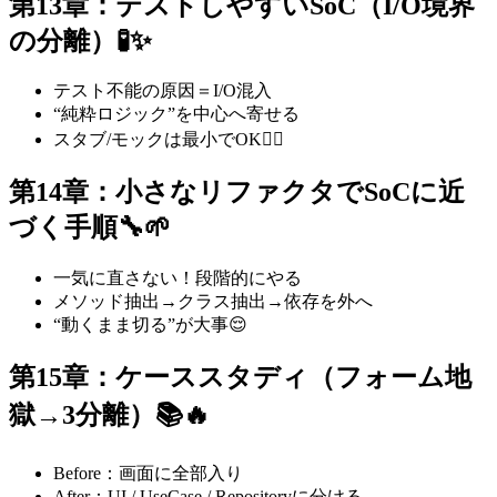
第13章：テストしやすいSoC（I/O境界
の分離）🧪✨
テスト不能の原因＝I/O混入
“純粋ロジック”を中心へ寄せる
スタブ/モックは最小でOK🙆‍♀️
第14章：小さなリファクタでSoCに近
づく手順🔧🌱
一気に直さない！段階的にやる
メソッド抽出→クラス抽出→依存を外へ
“動くまま切る”が大事😌
第15章：ケーススタディ（フォーム地
獄→3分離）📚🔥
Before：画面に全部入り
After：UI / UseCase / Repositoryに分ける