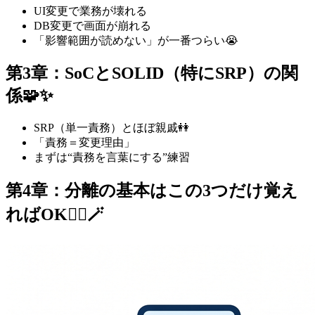
UI変更で業務が壊れる
DB変更で画面が崩れる
「影響範囲が読めない」が一番つらい😭
第3章：SoCとSOLID（特にSRP）の関
係🧩✨
SRP（単一責務）とほぼ親戚👭
「責務＝変更理由」
まずは“責務を言葉にする”練習
第4章：分離の基本はこの3つだけ覚え
ればOK🙆‍♀️🪄