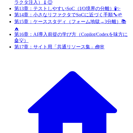
ラクタ注入）💉😊
第13章：テストしやすいSoC（I/O境界の分離）🧪✨
第14章：小さなリファクタでSoCに近づく手順🔧🌱
第15章：ケーススタディ（フォーム地獄→3分離）📚
🔥
第16章：AI導入前提の学び方（Copilot/Codexを味方に
🤖💡）
第17章：サイト用「共通リソース集」🧰🌸