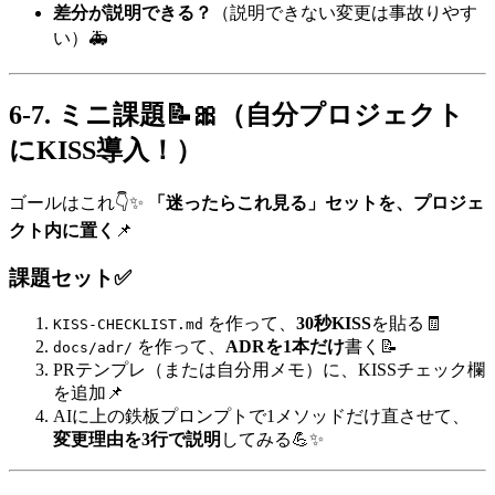
差分が説明できる？
（説明できない変更は事故りやす
い）🚑
6-7. ミニ課題📝🎀（自分プロジェクト
にKISS導入！）
ゴールはこれ👇✨
「迷ったらこれ見る」セットを、プロジェ
クト内に置く
📌
課題セット✅
を作って、
30秒KISS
を貼る🧾
KISS-CHECKLIST.md
を作って、
ADRを1本だけ
書く📝
docs/adr/
PRテンプレ（または自分用メモ）に、KISSチェック欄
を追加📌
AIに上の鉄板プロンプトで1メソッドだけ直させて、
変更理由を3行で説明
してみる💪✨