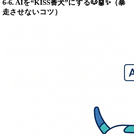
6-6. AIを“KISS番犬”にする🐶🤖✨（暴
走させないコツ）