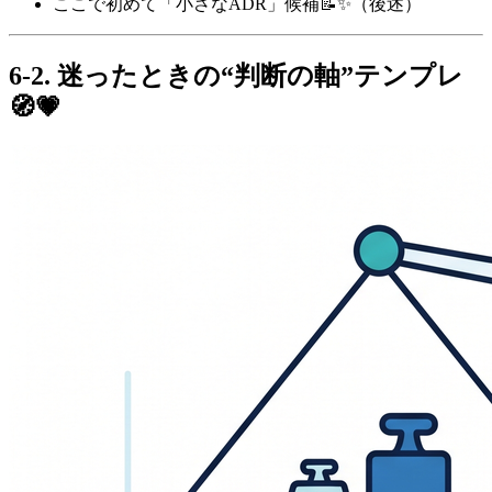
ここで初めて「小さなADR」候補📝✨（後述）
6-2. 迷ったときの“判断の軸”テンプレ
🧭💗