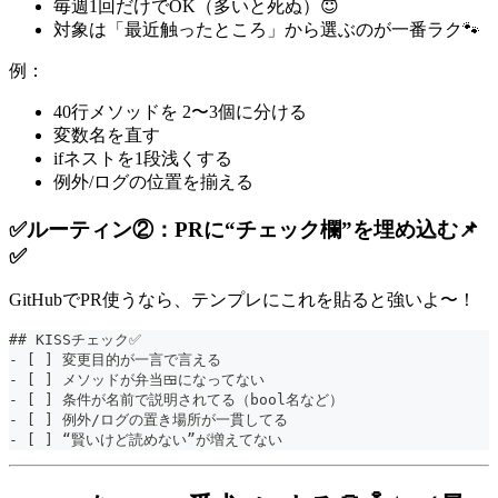
毎週1回だけでOK（多いと死ぬ）😇
対象は「最近触ったところ」から選ぶのが一番ラク🐾
例：
40行メソッドを 2〜3個に分ける
変数名を直す
ifネストを1段浅くする
例外/ログの位置を揃える
✅ルーティン②：PRに“チェック欄”を埋め込む📌
✅
GitHubでPR使うなら、テンプレにこれを貼ると強いよ〜！
## KISSチェック✅
- [ ] 変更目的が一言で言える
- [ ] メソッドが弁当🍱になってない
- [ ] 条件が名前で説明されてる（bool名など）
- [ ] 例外/ログの置き場所が一貫してる
- [ ] “賢いけど読めない”が増えてない