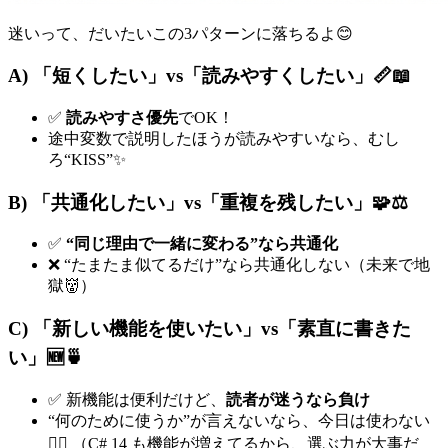
迷いって、だいたいこの3パターンに落ちるよ😊
A) 「短くしたい」vs「読みやすくしたい」📏📖
✅
読みやすさ優先
でOK！
途中変数で説明したほうが読みやすいなら、むし
ろ“KISS”✨
B) 「共通化したい」vs「重複を残したい」🧩⚖️
✅
“同じ理由で一緒に変わる”なら共通化
❌ “たまたま似てるだけ”なら共通化しない（未来で地
獄👹）
C) 「新しい機能を使いたい」vs「素直に書きた
い」🆕🍵
✅ 新機能は便利だけど、
読者が迷うなら負け
“何のために使うか”が言えないなら、今日は使わない
🙆‍♀️ （C# 14 も機能が増えてるから、選ぶ力が大事だ