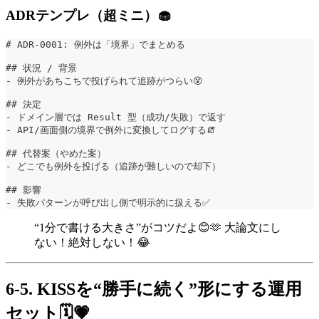
ADRテンプレ（超ミニ）🧁
# ADR-0001: 例外は「境界」でまとめる
## 状況 / 背景
- 例外があちこちで投げられて追跡がつらい😵
## 決定
- ドメイン層では Result 型（成功/失敗）で返す
- API/画面側の境界で例外に変換してログする🧯
## 代替案（やめた案）
- どこでも例外を投げる（追跡が難しいので却下）
## 影響
- 失敗パターンが呼び出し側で明示的に扱える✅
“1分で書ける大きさ”がコツだよ😊🫶 大論文にし
ない！絶対しない！😂
6-5. KISSを“勝手に続く”形にする運用
セット🗓️💗