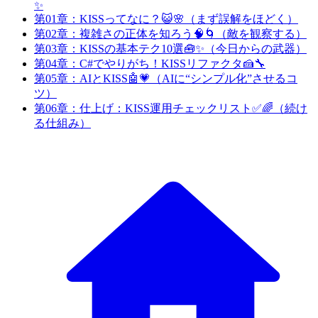
✨
第01章：KISSってなに？😺🌸（まず誤解をほどく）
第02章：複雑さの正体を知ろう🧠🌀（敵を観察する）
第03章：KISSの基本テク10選🧰✨（今日からの武器）
第04章：C#でやりがち！KISSリファクタ🍰🔧
第05章：AIとKISS🤖💗（AIに“シンプル化”させるコ
ツ）
第06章：仕上げ：KISS運用チェックリスト✅🌈（続け
る仕組み）