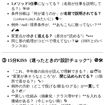
1メソッド1仕事
になってる？（名前が仕事を説明して
る？）🎯📛
条件分岐は「何が違うのか」が
名前で説明されてる？
（
みたいに）🗣️✨
isOverLimit
例外 / null / 境界条件が、**あちこちに散ってない？**
🧨🌧️
変更点が
小さく追える？
（差分が“読める”）🐾👀
同じ形の処理がコピペで増えてない？🧩（DRYとのバ
ランス⚖️）
③ 15分KISS（迷ったときの“設計チェック”）🧭🛠️
「これ、半年後の自分が読んで理解できる？」📖🧑‍🚀
“変更が来そうなところ”が、
閉じ込められてる？
（1箇
所で直せる？）🔧✨
例外の方針（どこで投げる/握る/ログる）が
一貫
して
る？🧯✅
**新しい仕組み（抽象化・クラス増やす）**を入れる
価値がある？（今じゃない病）🌀