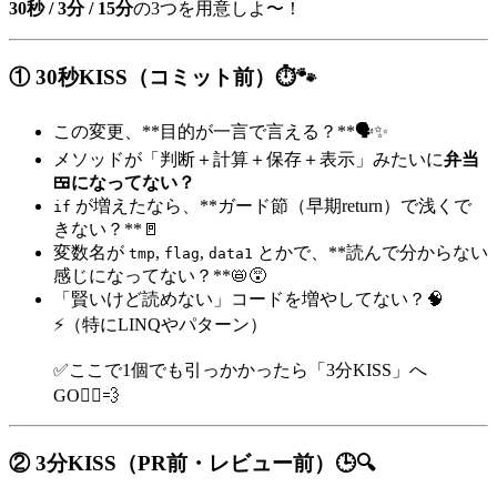
30秒 / 3分 / 15分
の3つを用意しよ〜！
① 30秒KISS（コミット前）⏱️🐾
この変更、**目的が一言で言える？**🗣️✨
メソッドが「判断＋計算＋保存＋表示」みたいに
弁当
🍱になってない？
が増えたなら、**ガード節（早期return）で浅くで
if
きない？**🚪
変数名が
,
,
とかで、**読んで分からない
tmp
flag
data1
感じになってない？**📛😵
「賢いけど読めない」コードを増やしてない？🧠
⚡（特にLINQやパターン）
✅ここで1個でも引っかかったら「3分KISS」へ
GO🏃‍♀️💨
② 3分KISS（PR前・レビュー前）🕒🔍