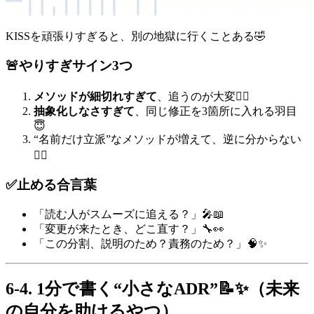
KISSを頑張りすぎると、別の地獄に行くことある🤣
🚨やりすぎサイン3つ
メソッドが細切れすぎて
、追うのが大変😵‍💫
抽象化しなさすぎて
、同じ修正を3箇所に入れる羽目
😇
“名前だけ立派”なメソッドが増えて、逆に分からない
😶‍🌫️
✅止める合言葉
「読む人がスムーズに追える？」🎤📖
「変更が来たとき、どこ直す？」🔧👀
「この分割、説明のため？責務のため？」🧠✨
6-4. 1分で書く“小さなADR”📝✨（未来
の自分を助けるやつ）