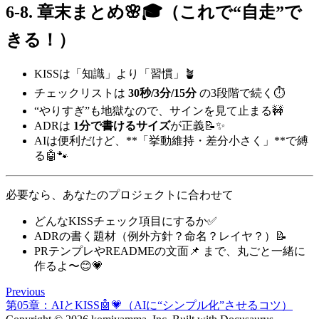
6-8. 章末まとめ🌸🎓（これで“自走”で
きる！）
KISSは「知識」より「習慣」🪴
チェックリストは
30秒/3分/15分
の3段階で続く⏱️
“やりすぎ”も地獄なので、サインを見て止まる🚧
ADRは
1分で書けるサイズ
が正義📝✨
AIは便利だけど、**「挙動維持・差分小さく」**で縛
る🤖🐾
必要なら、あなたのプロジェクトに合わせて
どんなKISSチェック項目にするか✅
ADRの書く題材（例外方針？命名？レイヤ？）📝
PRテンプレやREADMEの文面📌 まで、丸ごと一緒に
作るよ〜😊💗
Previous
第05章：AIとKISS🤖💗（AIに“シンプル化”させるコツ）