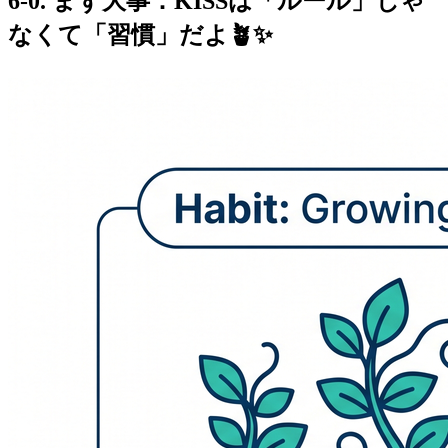
6-0. まず大事：KISSは「ルール」じゃ
なくて「習慣」だよ🪴✨