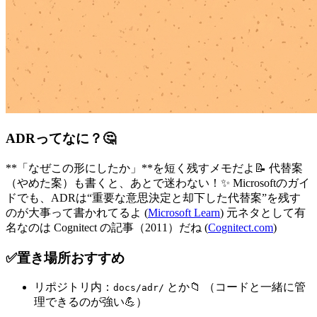
ADRってなに？🤔
**「なぜこの形にしたか」**を短く残すメモだよ📝 代替案
（やめた案）も書くと、あとで迷わない！✨ Microsoftのガイ
ドでも、ADRは“重要な意思決定と却下した代替案”を残す
のが大事って書かれてるよ (
Microsoft Learn
) 元ネタとして有
名なのは Cognitect の記事（2011）だね (
Cognitect.com
)
✅置き場所おすすめ
リポジトリ内：
とか📁 （コードと一緒に管
docs/adr/
理できるのが強い💪）