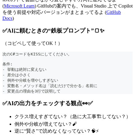
(
Microsoft Learn
) GitHubの案内でも、Visual Studio 上で Copilot
を使う前提や対応バージョンがまとまってるよ (
GitHub
Docs
)
✅AIに頼むときの“鉄板プロンプト”🍞✨
（コピペして使ってOK！）
次のC#コードをKISSにしてください。
条件:
- 挙動は絶対に変えない
- 差分は小さく
- 例外や分岐を増やしすぎない
- 変数名・メソッド名は「読むだけで分かる」名前に
- 変更点の理由を3行で説明して
✅AIの出力をチェックする観点👀✅
クラス増えすぎてない？（急に大工事🏗️してない？）
例外や分岐が増えてない？🧨
逆に“賢さ”で読めなくなってない？🧠⚡