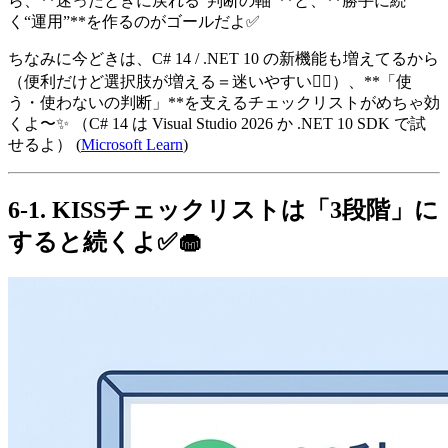
ら、**迷ったときに戻れる“判断の軸”**と、**勝手に続
く“運用”**を作るのがゴールだよ✅
ちなみに今どきは、C# 14 / .NET 10 の新機能も増えてるから
（便利だけど選択肢が増える＝迷いやすい😵‍💫）、**「使
う・使わないの判断」**を支えるチェックリストがめちゃ効
くよ〜✨ （C# 14 は Visual Studio 2026 か .NET 10 SDK で試
せるよ） (
Microsoft Learn
)
6-1. KISSチェックリストは「3段階」に
すると続くよ✅🧁