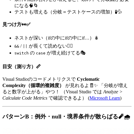
になる🧠🌀
テストも増える（分岐＝テストケースの増加）🧪💦
見つけ方👀✅
ネストが深い（ifの中にifの中にif…）🪆
/
が長くて読めない😵‍💫
&&
||
の
が増え続けてる🎭
switch
case
目安（測り方）📏
Visual Studioのコードメトリクスで
Cyclomatic
Complexity（循環的複雑度）
が見れるよ🧾✨ 「分岐が増え
ると数字が上がる」やつ！ （Visual Studio では
Analyze >
Calculate Code Metrics
で確認できるよ） (
Microsoft Learn
)
パターンB：例外・null・境界条件が散らばる🧨🌧️