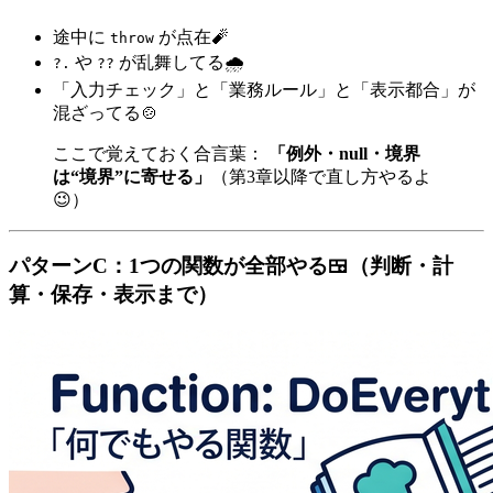
途中に
が点在🧨
throw
や
が乱舞してる🌧️
?.
??
「入力チェック」と「業務ルール」と「表示都合」が
混ざってる🍲
ここで覚えておく合言葉：
「例外・null・境界
は“境界”に寄せる」
（第3章以降で直し方やるよ
😉）
パターンC：1つの関数が全部やる🍱（判断・計
算・保存・表示まで）