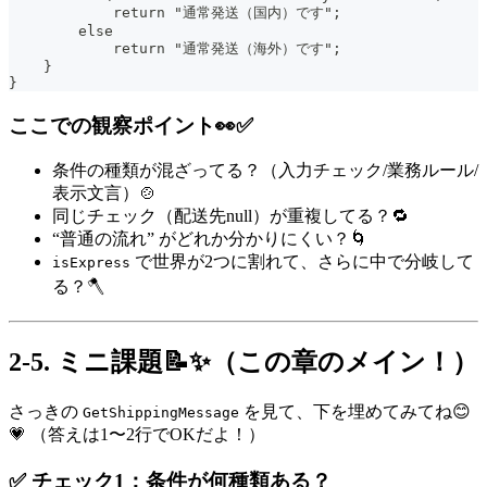
            return "通常発送（国内）です";
        else
            return "通常発送（海外）です";
    }
}
ここでの観察ポイント👀✅
条件の種類が混ざってる？（入力チェック/業務ルール/
表示文言）🍲
同じチェック（配送先null）が重複してる？🔁
“普通の流れ” がどれか分かりにくい？🌀
で世界が2つに割れて、さらに中で分岐して
isExpress
る？🪓
2-5. ミニ課題📝✨（この章のメイン！）
さっきの
を見て、下を埋めてみてね😊
GetShippingMessage
💗 （答えは1〜2行でOKだよ！）
✅ チェック1：条件が何種類ある？