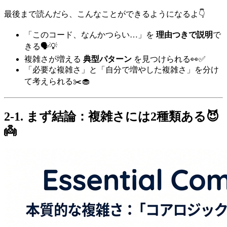
最後まで読んだら、こんなことができるようになるよ👇
「このコード、なんかつらい…」を
理由つきで説明
で
きる🗣️💡
複雑さが増える
典型パターン
を見つけられる👀✅
「必要な複雑さ」と「自分で増やした複雑さ」を分け
て考えられる✂️🧁
2-1. まず結論：複雑さには2種類ある😈
👼