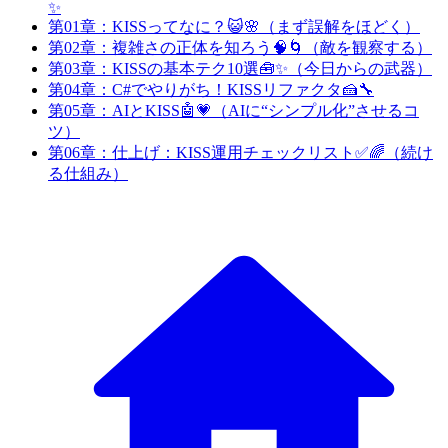
✨
第01章：KISSってなに？😺🌸（まず誤解をほどく）
第02章：複雑さの正体を知ろう🧠🌀（敵を観察する）
第03章：KISSの基本テク10選🧰✨（今日からの武器）
第04章：C#でやりがち！KISSリファクタ🍰🔧
第05章：AIとKISS🤖💗（AIに“シンプル化”させるコ
ツ）
第06章：仕上げ：KISS運用チェックリスト✅🌈（続け
る仕組み）