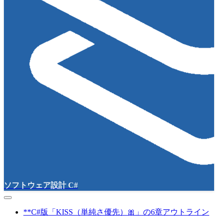
ソフトウェア設計 C#
**C#版「KISS（単純さ優先）🎀」の6章アウトライン