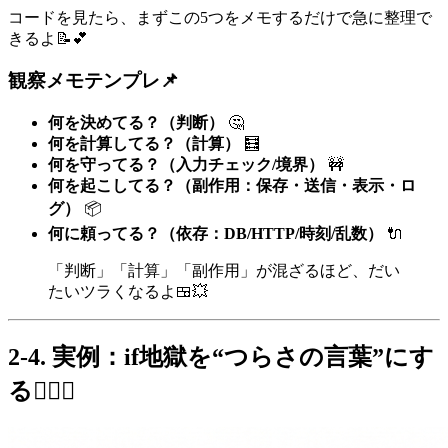
コードを見たら、まずこの5つをメモするだけで急に整理で
きるよ📝💕
観察メモテンプレ📌
何を決めてる？（判断）
🤔
何を計算してる？（計算）
🧮
何を守ってる？（入力チェック/境界）
🚧
何を起こしてる？（副作用：保存・送信・表示・ロ
グ）
📦
何に頼ってる？（依存：DB/HTTP/時刻/乱数）
🔌
「判断」「計算」「副作用」が混ざるほど、だい
たいツラくなるよ🍱💥
2-4. 実例：if地獄を“つらさの言葉”にす
る😵‍💫🌿