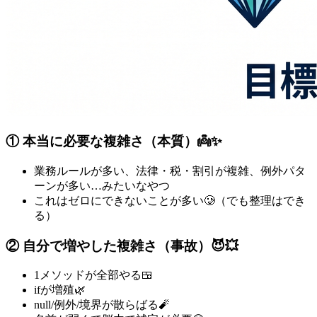
① 本当に必要な複雑さ（本質）👼✨
業務ルールが多い、法律・税・割引が複雑、例外パタ
ーンが多い…みたいなやつ
これはゼロにできないことが多い🥲（でも整理はでき
る）
② 自分で増やした複雑さ（事故）😈💥
1メソッドが全部やる🍱
ifが増殖🌿
null/例外/境界が散らばる🧨