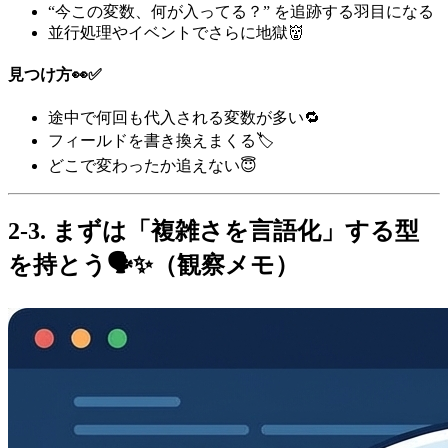
“今この変数、何が入ってる？” を追跡する羽目になる
並行処理やイベントでさらに地獄👹
見つけ方👀✅
途中で何回も代入される変数が多い🔁
フィールドを書き換えまくる🏷️
どこで変わったか追えない😇
2-3. まずは「複雑さを言語化」する型
を持とう🗣️✨（観察メモ）