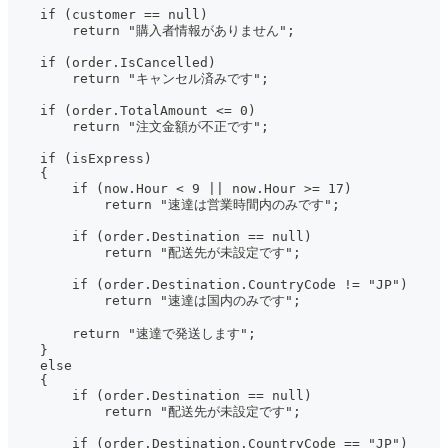
    if (customer == null)
        return "購入者情報がありません";
    if (order.IsCancelled)
        return "キャンセル済みです";
    if (order.TotalAmount <= 0)
        return "注文金額が不正です";
    if (isExpress)
    {
        if (now.Hour < 9 || now.Hour >= 17)
            return "速達は営業時間内のみです";
        if (order.Destination == null)
            return "配送先が未設定です";
        if (order.Destination.CountryCode != "JP")
            return "速達は国内のみです";
        return "速達で発送します";
    }
    else
    {
        if (order.Destination == null)
            return "配送先が未設定です";
        if (order.Destination.CountryCode == "JP")