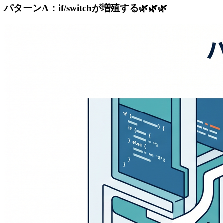
パターンA：if/switchが増殖する🌿🌿🌿