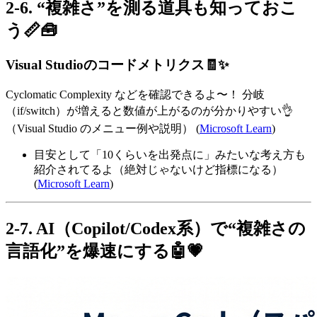
2-6. “複雑さ”を測る道具も知っておこ
う📏🧰
Visual Studioのコードメトリクス🧾✨
Cyclomatic Complexity などを確認できるよ〜！ 分岐
（if/switch）が増えると数値が上がるのが分かりやすい👌
（Visual Studio のメニュー例や説明） (
Microsoft Learn
)
目安として「10くらいを出発点に」みたいな考え方も
紹介されてるよ（絶対じゃないけど指標になる）
(
Microsoft Learn
)
2-7. AI（Copilot/Codex系）で“複雑さの
言語化”を爆速にする🤖💗