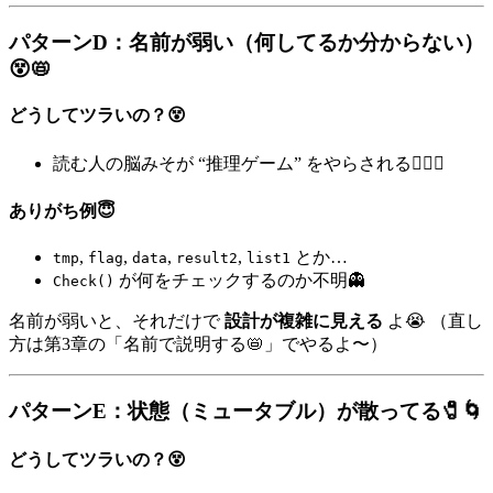
パターンD：名前が弱い（何してるか分からない）
😵📛
どうしてツラいの？😵
読む人の脳みそが “推理ゲーム” をやらされる🕵️‍♀️💦
ありがち例😇
,
,
,
,
とか…
tmp
flag
data
result2
list1
が何をチェックするのか不明👻
Check()
名前が弱いと、それだけで
設計が複雑に見える
よ😭 （直し
方は第3章の「名前で説明する📛」でやるよ〜）
パターンE：状態（ミュータブル）が散ってる🧷🌀
どうしてツラいの？😵