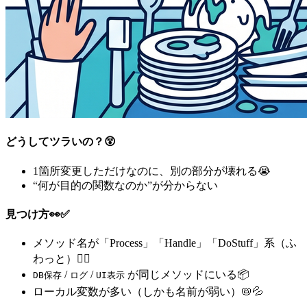
どうしてツラいの？😵
1箇所変更しただけなのに、別の部分が壊れる😭
“何が目的の関数なのか”が分からない
見つけ方👀✅
メソッド名が「Process」「Handle」「DoStuff」系（ふ
わっと）😶‍🌫️
/
/
が同じメソッドにいる📦
DB保存
ログ
UI表示
ローカル変数が多い（しかも名前が弱い）📛💦