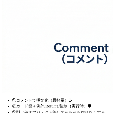
①コメントで明文化（最軽量）📝
②ガード節＋例外/Resultで強制（実行時）🛡️
③型（値オブジェクト等）でそもそも作れなくする