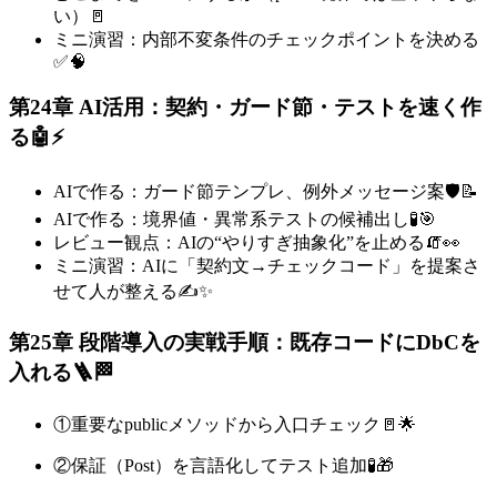
い）🚪
ミニ演習：内部不変条件のチェックポイントを決める
✅🧠
第24章 AI活用：契約・ガード節・テストを速く作
る🤖⚡️
AIで作る：ガード節テンプレ、例外メッセージ案🛡️📝
AIで作る：境界値・異常系テストの候補出し🧪🎯
レビュー観点：AIの“やりすぎ抽象化”を止める🧯👀
ミニ演習：AIに「契約文→チェックコード」を提案さ
せて人が整える✍️✨
第25章 段階導入の実戦手順：既存コードにDbCを
入れる🪜🏁
①重要なpublicメソッドから入口チェック🚪🌟
②保証（Post）を言語化してテスト追加🧪🎁