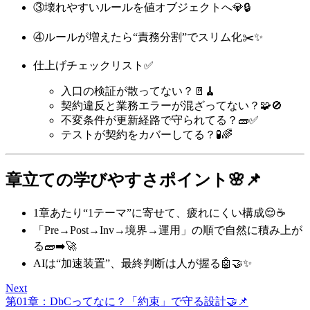
③壊れやすいルールを値オブジェクトへ💎🔒
④ルールが増えたら“責務分割”でスリム化✂️✨
仕上げチェックリスト✅
入口の検証が散ってない？🚪🧹
契約違反と業務エラーが混ざってない？🧩🚫
不変条件が更新経路で守られてる？🧱✅
テストが契約をカバーしてる？🧪🌈
章立ての学びやすさポイント🌸📌
1章あたり“1テーマ”に寄せて、疲れにくい構成😌☕️
「Pre→Post→Inv→境界→運用」の順で自然に積み上が
る🧱➡️🚀
AIは“加速装置”、最終判断は人が握る🤖🤝✨
Next
第01章：DbCってなに？「約束」で守る設計🤝📌