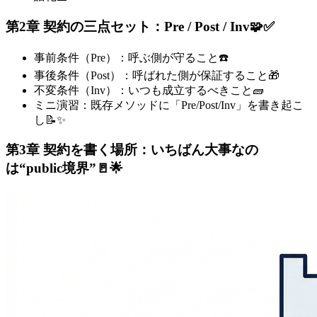
第2章 契約の三点セット：Pre / Post / Inv🧩✅
事前条件（Pre）：呼ぶ側が守ること☎️
事後条件（Post）：呼ばれた側が保証すること🎁
不変条件（Inv）：いつも成立するべきこと🧱
ミニ演習：既存メソッドに「Pre/Post/Inv」を書き起こ
し📝✨
第3章 契約を書く場所：いちばん大事なの
は“public境界”🚪🌟