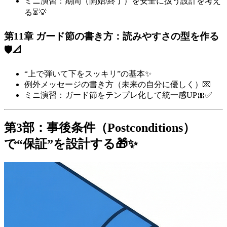
ミニ演習：期間（開始/終了）を安全に扱う設計を考え
る⏳💡
第11章 ガード節の書き方：読みやすさの型を作る
🛡️📐
“上で弾いて下をスッキリ”の基本✨
例外メッセージの書き方（未来の自分に優しく）💌
ミニ演習：ガード節をテンプレ化して統一感UP🎀✅
第3部：事後条件（Postconditions）
で“保証”を設計する🎁✨