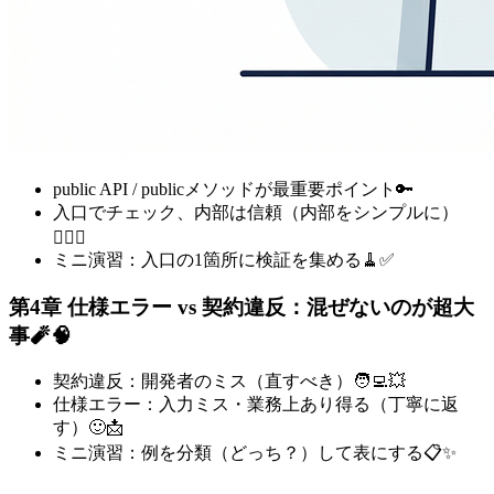
public API / publicメソッドが最重要ポイント🔑
入口でチェック、内部は信頼（内部をシンプルに）
🧘‍♀️✨
ミニ演習：入口の1箇所に検証を集める🧹✅
第4章 仕様エラー vs 契約違反：混ぜないのが超大
事🧨🧠
契約違反：開発者のミス（直すべき）🧑‍💻💥
仕様エラー：入力ミス・業務上あり得る（丁寧に返
す）🙂📩
ミニ演習：例を分類（どっち？）して表にする📋✨