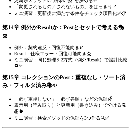
更新系メソッドの“結果の姿”を決める✨
「変更されるもの／されないもの」をはっきり📌
ミニ演習：更新後に満たす条件をチェック項目化✅📋
第14章 例外かResultか：Postとセットで考える🎭
⚖️
例外：契約違反・回復不能向き🧯
Result：仕様エラー・回復可能向き📩
ミニ演習：同じ処理を2方式（例外/Result）で設計比較
🔁✨
第15章 コレクションのPost：重複なし・ソート済
み・フィルタ済み📚✨
「必ず重複しない」「必ず昇順」などの保証🌈
表示用（読み取り）と更新用（書き込み）で分ける発
想🧠
ミニ演習：検索メソッドの保証を3つ作る🔍✅