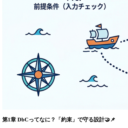
第1章 DbCってなに？「約束」で守る設計🤝📌