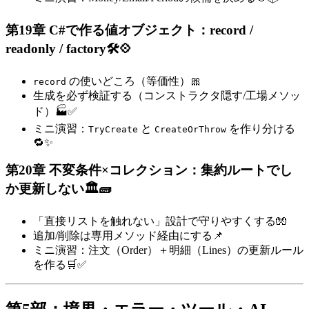
第19章 C#で作る値オブジェクト：record /
readonly / factory🛠️💠
の使いどころ（等価性）🎀
record
生成を必ず検証する（コンストラクタ隠す/工場メソッ
ド）🏭✅
ミニ演習：
と
を作り分ける
TryCreate
CreateOrThrow
🔁✨
第20章 不変条件×コレクション：集約ルートでし
か更新しない🏛️🧱
「直接リストを触れない」設計で守りやすくする🧤
追加/削除は専用メソッド経由にする📌
ミニ演習：注文（Order）＋明細（Lines）の更新ルール
を作る🛒✅