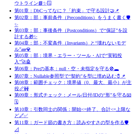
ウトライン📘✨🪟
第01章：DbCってなに？「約束」で守る設計🤝📌
第02章：部：事前条件（Preconditions）をうまく書く🛡️
✨
第03章：部：事後条件（Postconditions）で“保証”を設
計する🎁✨
第04章：部：不変条件（Invariants）と“壊れないモデ
ル”🧱💎
第05章：部：境界・エラー・ツール・AIで“実戦投
入”🚀🤖
第06章：Preの基本：null・空・未指定を守る🚫🕳️
第07章：Nullable参照型で“契約”を型に埋め込む🧷📌
第08章：範囲チェック：境界値（0、最大、最小）が主
役📏🚧
第09章：形式チェック：メール/日付/IDの“形”を守る📧
🗓️
第10章：引数同士の関係：開始<=終了、合計<=上限な
ど🔗✅
第11章：ガード節の書き方：読みやすさの型を作る🛡️
📐