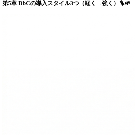
第5章 DbCの導入スタイル3つ（軽く→強く）🪜🌱