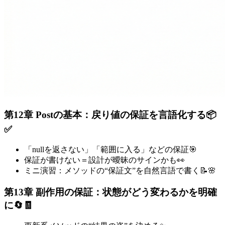
第12章 Postの基本：戻り値の保証を言語化する📦
✅
「nullを返さない」「範囲に入る」などの保証🎯
保証が書けない＝設計が曖昧のサインかも👀
ミニ演習：メソッドの“保証文”を自然言語で書く📝🌸
第13章 副作用の保証：状態がどう変わるかを明確
に🔄🧾