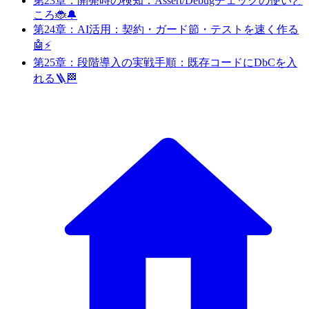
第23章：開発時の検知：Assert/Debugチェックの使いど
ころ🐞🔔
第24章：AI活用：契約・ガード節・テストを速く作る
🤖⚡️
第25章：段階導入の実戦手順：既存コードにDbCを入
れる🪜🏁