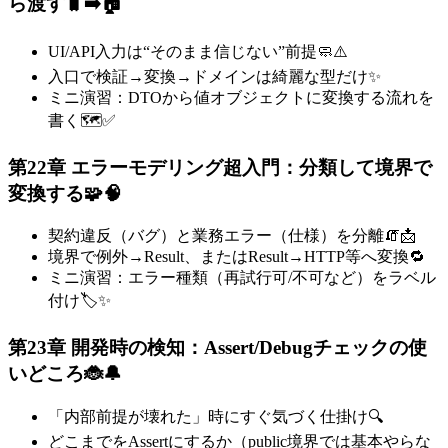
ら渡す🧳➡️🏠
UI/API入力は“そのまま信じない”前提🧼⚠️
入口で検証→変換→ドメインは綺麗な型だけ✨
ミニ演習：DTOから値オブジェクトに変換する流れを
書く🗺️✅
第22章 エラーモデリング超入門：分類して境界で
変換する🧩🧠
契約違反（バグ）と業務エラー（仕様）を分離🧯📩
境界で例外→Result、またはResult→HTTP等へ変換🔁
ミニ演習：エラー種類（再試行可/不可など）をラベル
付け🏷️✨
第23章 開発時の検知：Assert/Debugチェックの使
いどころ🐞🔔
「内部前提が壊れた」時にすぐ気づく仕掛け🔍
どこまでをAssertにするか（public境界では基本やらな