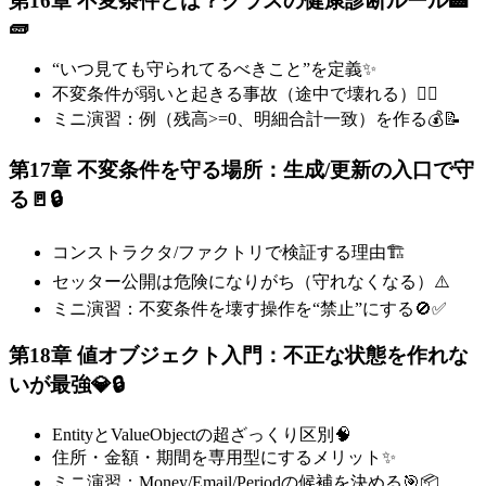
第16章 不変条件とは？クラスの健康診断ルール🏥
🧱
“いつ見ても守られてるべきこと”を定義✨
不変条件が弱いと起きる事故（途中で壊れる）😵‍💫
ミニ演習：例（残高>=0、明細合計一致）を作る💰📝
第17章 不変条件を守る場所：生成/更新の入口で守
る🚪🔒
コンストラクタ/ファクトリで検証する理由🏗️
セッター公開は危険になりがち（守れなくなる）⚠️
ミニ演習：不変条件を壊す操作を“禁止”にする🚫✅
第18章 値オブジェクト入門：不正な状態を作れな
いが最強💎🔒
EntityとValueObjectの超ざっくり区別🧠
住所・金額・期間を専用型にするメリット✨
ミニ演習：Money/Email/Periodの候補を決める🎯📦