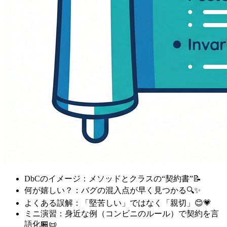
DbCのイメージ：メソッドとクラスの“契約書”📝
何が嬉しい？：バグの混入点が早く見つかる🔍✨
よくある誤解：「堅苦しい」ではなく「親切」😊💗
ミニ演習：身近な例（コンビニのルール）で契約を言
語化🏪📜