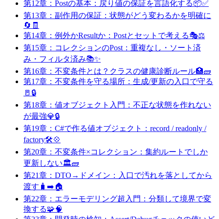
第12章：Postの基本：戻り値の保証を言語化する📦✅
第13章：副作用の保証：状態がどう変わるかを明確に
🔄🧾
第14章：例外かResultか：Postとセットで考える🎭⚖️
第15章：コレクションのPost：重複なし・ソート済
み・フィルタ済み📚✨
第16章：不変条件とは？クラスの健康診断ルール🏥🧱
第17章：不変条件を守る場所：生成/更新の入口で守る
🚪🔒
第18章：値オブジェクト入門：不正な状態を作れない
が最強💎🔒
第19章：C#で作る値オブジェクト：record / readonly /
factory🛠️💠
第20章：不変条件×コレクション：集約ルートでしか
更新しない🏛️🧱
第21章：DTO→ドメイン：入口で汚れを落としてから
渡す🧳➡️🏠
第22章：エラーモデリング超入門：分類して境界で変
換する🧩🧠