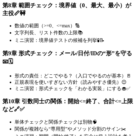
第8章 範囲チェック：境界値（0、最大、最小）が
主役📏🚧
数値の範囲（>=0、<=max）🔢
文字列長、リスト件数の上限📚
ミニ演習：境界値テストの候補を列挙🧪📝
第9章 形式チェック：メール/日付/IDの“形”を守る
📧🗓️
形式の責任：どこでやる？（入口でやるのが基本）🚪
正規表現を使いすぎない方針（読みやすさ優先）😊
ミニ演習：形式チェックを「わかる実装」にする🧁✅
第10章 引数同士の関係：開始<=終了、合計<=上限
など🔗✅
単体チェックと関係チェックは別物🧠
関係が複雑なら“専用型”やメソッド分割のサイン✂️