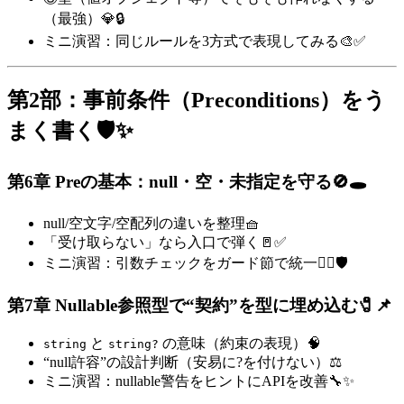
（最強）💎🔒
ミニ演習：同じルールを3方式で表現してみる🎨✅
第2部：事前条件（Preconditions）をう
まく書く🛡️✨
第6章 Preの基本：null・空・未指定を守る🚫🕳️
null/空文字/空配列の違いを整理🧺
「受け取らない」なら入口で弾く🚪✅
ミニ演習：引数チェックをガード節で統一🏃‍♀️🛡️
第7章 Nullable参照型で“契約”を型に埋め込む🧷📌
と
の意味（約束の表現）🧠
string
string?
“null許容”の設計判断（安易に?を付けない）⚖️
ミニ演習：nullable警告をヒントにAPIを改善🔧✨