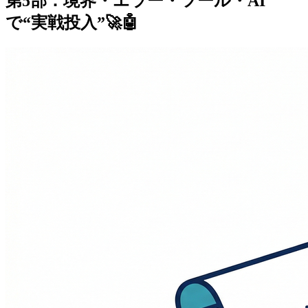
第5部：境界・エラー・ツール・AI
で“実戦投入”🚀🤖