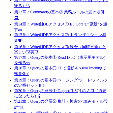
守る）🔍
第13章：Commandの基本③ 業務ルールの置き場所
🏛️
第14章：Write側DBアクセス① EF Coreで“更新”を通
す🧱
第15章：Write側DBアクセス② トランザクション感
覚🛡️
第16章：Write側DBアクセス③ 競合（同時更新）と
楽しい現実💥
第17章：Queryの基本① Read DTO（表示用モデル）
を作る👀
第18章：Queryの基本② EFで投影＆AsNoTrackingで
軽量化⚡
第19章：Queryの基本③ ページング/ソート/フィルタ
の定番セット📄✨
第20章：Queryの発展① Dapper/生SQLの入口（必要
になったら）🧪
第21章：Queryの発展② 集計・検索の“読みモデル設
計”📊