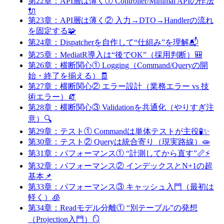
第22章：API層は薄く① Controller/Minimal APIの作法
🔌
第23章：API層は薄く② 入力→DTO→Handlerの流れ
を固定する🧩
第24章：Dispatcherを自作して“仕組み”を理解📬
第25章：MediatR導入は“後でOK”（採用判断）🎒
第26章：横断関心① Logging（Command/Queryの開
始・終了を揃える）🧾
第27章：横断関心② エラー設計（業務エラー vs 技
術エラー）🧯
第28章：横断関心③ Validationを共通化（やりすぎ注
意）🔍
第29章：テスト① Commandは単体テストが主役🧪✨
第30章：テスト② Queryは統合寄り（現実路線）🧫
第31章：パフォーマンス① “計測してから直す”📏⚡
第32章：パフォーマンス② インデックスとN+1の超
基本📌
第33章：パフォーマンス③ キャッシュ入門（最初は
軽く）🧊
第34章：Readモデル分離① “別テーブル”の発想
（Projection入門）🪞