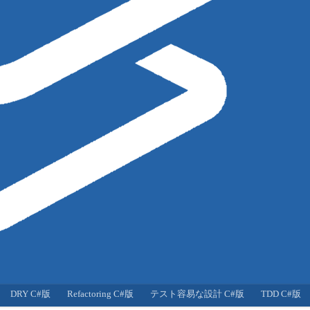
DRY C#版
Refactoring C#版
テスト容易な設計 C#版
TDD C#版