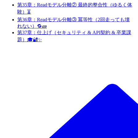
第35章：Readモデル分離② 最終的整合性（ゆるく体
験）⏳
第36章：Readモデル分離③ 冪等性（2回走っても壊
れない）🔁🧱
第37章：仕上げ（セキュリティ & API契約 & 卒業課
題）🎓🔐✨