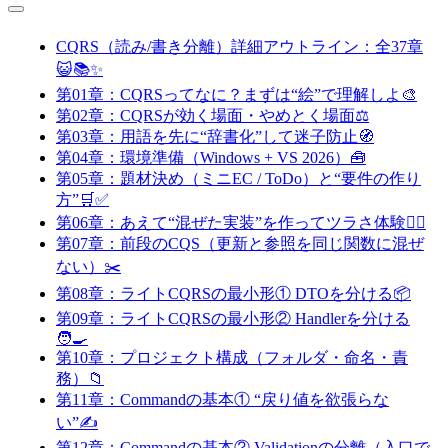
CQRS（読み/書き分離）詳細アウトライン：全37章
😺📚✨
第01章：CQRSってなに？まずは“絵”で理解しよ🎨
第02章：CQRSが効く場面・やめとく場面⚖️
第03章：用語を先に“辞書化”して迷子防止🧭
第04章：環境準備（Windows + VS 2026）🧰
第05章：題材決め（ミニEC / ToDo）と“要件の作り
方”🛒✅
第06章：あえて“混ぜた実装”を作ってツラさ体験😵‍💫
第07章：前段のCQS（更新と参照を同じ関数に混ぜ
ない）✂️
第08章：ライトCQRSの最小形① DTOを分ける📦
第09章：ライトCQRSの最小形② Handlerを分ける
🧑‍🍳
第10章：プロジェクト構成（フォルダ・命名・責
務）📁
第11章：Commandの基本① “戻り値を欲張らな
い”✍️
第12章：Commandの基本② Validationの分離（入口で