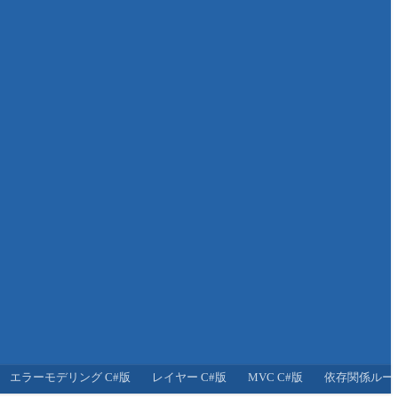
エラーモデリング C#版
レイヤー C#版
MVC C#版
依存関係ルール