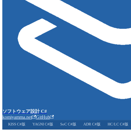
ソフトウェア設計 C#
komiyamma.net
GitHub
KISS C#版
YAGNI C#版
SoC C#版
ADR C#版
HC/LC C#版