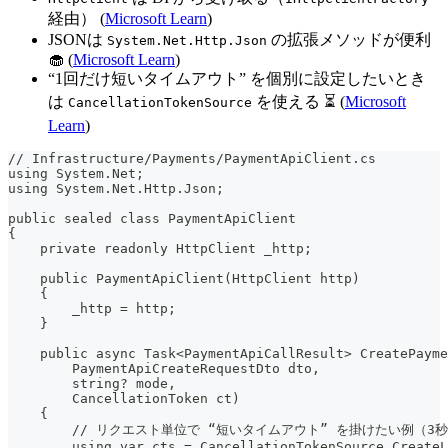
経由） (
Microsoft Learn
)
JSONは
の拡張メソッドが便利
System.Net.Http.Json
🧁 (
Microsoft Learn
)
“1回だけ短いタイムアウト” を個別に設定したいとき
は
を使える ⏳ (
Microsoft
CancellationTokenSource
Learn
)
// Infrastructure/Payments/PaymentApiClient.cs
using System.Net;
using System.Net.Http.Json;
public sealed class PaymentApiClient
{
    private readonly HttpClient _http;
    public PaymentApiClient(HttpClient http)
    {
        _http = http;
    }
    public async Task<PaymentApiCallResult> CreatePayme
        PaymentApiCreateRequestDto dto,
        string? mode,
        CancellationToken ct)
    {
        // リクエスト単位で “短いタイムアウト” を掛けたい例（3
        using var cts = CancellationTokenSource.CreateL