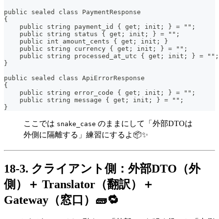
public sealed class PaymentResponse
{
    public string payment_id { get; init; } = "";
    public string status { get; init; } = "";
    public int amount_cents { get; init; }
    public string currency { get; init; } = "";
    public string processed_at_utc { get; init; } = "";
}
public sealed class ApiErrorResponse
{
    public string error_code { get; init; } = "";
    public string message { get; init; } = "";
}
ここでは
のままにして「外部DTOは
snake_case
外側に隔離する」練習にするよ📦✨
18-3. クライアント側：外部DTO（外
側）＋ Translator（翻訳）＋
Gateway（窓口）🧱🔁