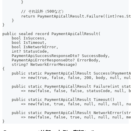
        }
        // それ以外（500など）
        return PaymentApiCallResult.Failure((int)res.St
    }
}
public sealed record PaymentApiCallResult(
    bool IsSuccess,
    bool IsTimeout,
    bool IsNetworkError,
    int? StatusCode,
    PaymentApiSuccessResponseDto? SuccessBody,
    PaymentApiErrorResponseDto? ErrorBody,
    string? NetworkErrorMessage)
{
    public static PaymentApiCallResult Success(PaymentA
        => new(true, false, false, 200, body, null, nul
    public static PaymentApiCallResult Failure(int stat
        => new(false, false, false, statusCode, null, b
    public static PaymentApiCallResult Timeout()
        => new(false, true, false, null, null, null, nu
    public static PaymentApiCallResult NetworkError(str
        => new(false, false, true, null, null, null, me
}