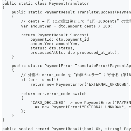
public static class PaymentTranslator
{
    public static PaymentResult TranslateSuccess(Paymen
    {
        // cents → 円（この章は例として “1円=100cents” 
        var amountYen = dto.amount_cents / 100;
        return PaymentResult.Success(
            paymentId: dto.payment_id,
            amountYen: amountYen,
            status: dto.status,
            processedAtUtc: dto.processed_at_utc);
    }
    public static PaymentError TranslateError(PaymentAp
    {
        // 外部の error_code を “内側のエラー” に寄せる（第
        if (err is null)
            return new PaymentError("EXTERNAL_UNKNOW
        return err.error_code switch
        {
            "CARD_DECLINED" => new PaymentError("PAYMEN
            _ => new PaymentError("EXTERNAL_UNKNOWN", e
        };
    }
}
public sealed record PaymentResult(bool Ok, string? Pay