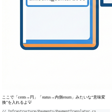
ここで「cents→円」「status→内側enum」みたいな“意味変
換”を入れるよ💡
// Infrastructure/Payments/PaymentTranslator.cs