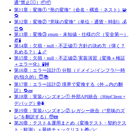
通”禁止🙅‍♀️）📦📦
第11章：変換① “形の変換”（命名・構造・ネスト）🧩
🔁
第12章：変換② “意味の変換”（単位・通貨・時刻）💰
⏰🔁
第13章：変換③ enum・未知値・仕様の穴（安全第一）
🧯🧪
第14章：欠損・null・不正値① 方針の決め方（弾く？
丸める？）🧹📏
第15章：欠損・null・不正値② 実装演習（変換＋検証
＋エラー化）🧪🚧
第16章：エラー設計① 分類（ドメイン/インフラ/一時
的/恒久的）😇📚
第17章：エラー設計② 境界で変換する（外→内の翻
訳）🔁🧱
第18章：実装ハンズオン① 外部API統合（HttpClient +
デバッグ）🌐🪲
第19章：実装ハンズオン② レガシー統合（“意味のズ
レ”を翻訳する）🧓📼
第20章：テスト＆運用まとめ（変換テスト・契約テス
ト・観測）＋最終チェックリスト🎁✅📈