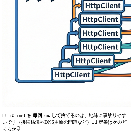
を
毎回
して捨てる
のは、地味に事故りやす
HttpClient
new
いです（接続枯渇やDNS更新の問題など）😵‍💫 定番は次のど
ちらか👇