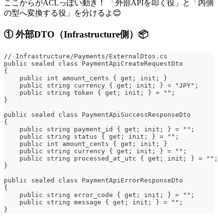
ここからがACLっぽい動き！ 「外部APIを叩く役」と「内側
の型へ変換する役」を分けるよ😊
① 外部DTO（Infrastructure側）📦
// Infrastructure/Payments/ExternalDtos.cs
public sealed class PaymentApiCreateRequestDto
{
    public int amount_cents { get; init; }
    public string currency { get; init; } = "JPY";
    public string token { get; init; } = "";
}
public sealed class PaymentApiSuccessResponseDto
{
    public string payment_id { get; init; } = "";
    public string status { get; init; } = "";
    public int amount_cents { get; init; }
    public string currency { get; init; } = "";
    public string processed_at_utc { get; init; } = "";
}
public sealed class PaymentApiErrorResponseDto
{
    public string error_code { get; init; } = "";
    public string message { get; init; } = "";
}