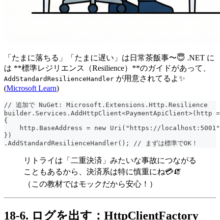
「たまに落ちる」「たまに遅い」は日常茶飯事〜😇 .NET に
は **標準レジリエンス（Resilience）**のガイドがあって、
が用意されてるよ✨
AddStandardResilienceHandler
(
Microsoft Learn
)
// 追加で NuGet: Microsoft.Extensions.Http.Resilience
builder.Services.AddHttpClient<PaymentApiClient>(http =
{
    http.BaseAddress = new Uri("https://localhost:5001"
})
.AddStandardResilienceHandler(); // まずは標準でOK！
リトライは「二重決済」みたいな事故につながる
こともあるから、決済系は特に慎重にね💳🧯
（この教材ではモックだから安心！）
18-6. ログを出す：HttpClientFactory