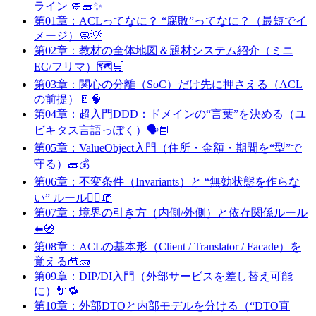
ライン 🧼🧱✨
第01章：ACLってなに？ “腐敗”ってなに？（最短でイ
メージ）🧼💡
第02章：教材の全体地図＆題材システム紹介（ミニ
EC/フリマ）🗺️🛒
第03章：関心の分離（SoC）だけ先に押さえる（ACL
の前提）🚪🧠
第04章：超入門DDD：ドメインの“言葉”を決める（ユ
ビキタス言語っぽく）🗣️📘
第05章：ValueObject入門（住所・金額・期間を“型”で
守る）🧱💰
第06章：不変条件（Invariants）と “無効状態を作らな
い” ルール👮‍♀️🧯
第07章：境界の引き方（内側/外側）と依存関係ルール
⬅️🧭
第08章：ACLの基本形（Client / Translator / Facade）を
覚える🧰🧱
第09章：DIP/DI入門（外部サービスを差し替え可能
に）🔌🔁
第10章：外部DTOと内部モデルを分ける（“DTO直