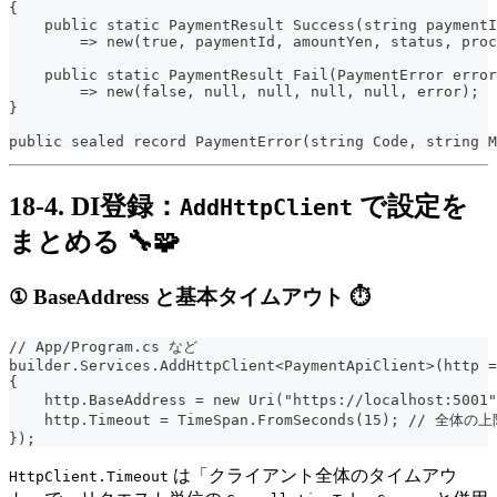
{
    public static PaymentResult Success(string paymentI
        => new(true, paymentId, amountYen, status, proc
    public static PaymentResult Fail(PaymentError error
        => new(false, null, null, null, null, error);
}
public sealed record PaymentError(string Code, string M
18-4. DI登録：
で設定を
AddHttpClient
まとめる 🔧🧩
① BaseAddress と基本タイムアウト ⏱️
// App/Program.cs など
builder.Services.AddHttpClient<PaymentApiClient>(http =
{
    http.BaseAddress = new Uri("https://localhost:50
    http.Timeout = TimeSpan.FromSeconds(15); 
});
は「クライアント全体のタイムアウ
HttpClient.Timeout