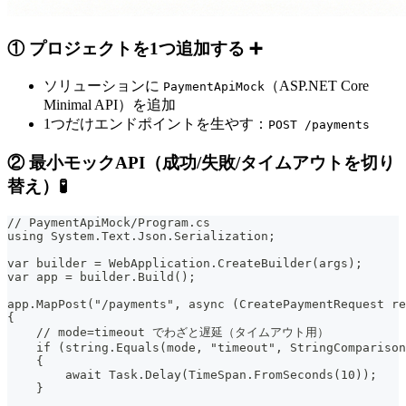
① プロジェクトを1つ追加する ➕
ソリューションに
（ASP.NET Core
PaymentApiMock
Minimal API）を追加
1つだけエンドポイントを生やす：
POST /payments
② 最小モックAPI（成功/失敗/タイムアウトを切り
替え）🧪
// PaymentApiMock/Program.cs
using System.Text.Json.Serialization;
var builder = WebApplication.CreateBuilder(args);
var app = builder.Build();
app.MapPost("/payments", async (CreatePaymentRequest re
{
    // mode=timeout でわざと遅延（タイムアウト用）
    if (string.Equals(mode, "timeout", StringCompariso
    {
        await Task.Delay(TimeSpan.FromSeconds(10));
    }