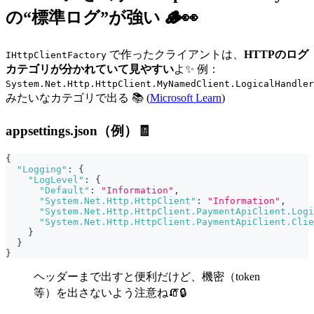
の“標準ログ”が強い 🪵👀
で作ったクライアントは、
HTTPのログ
IHttpClientFactory
カテゴリが分かれていて見やすい
よ✨ 例：
System.Net.Http.HttpClient.MyNamedClient.LogicalHandler
みたいなカテゴリで出る 📚 (
Microsoft Learn
)
appsettings.json（例）🧾
{
"Logging"
:
{
"LogLevel"
:
{
"Default"
:
"Information"
,
"System.Net.Http.HttpClient"
:
"Information"
,
"System.Net.Http.HttpClient.PaymentApiClient.Logi
"System.Net.Http.HttpClient.PaymentApiClient.Clie
}
}
}
ヘッダーまで出すと便利だけど、機密（token
等）を出さないよう注意ね🧯🔒