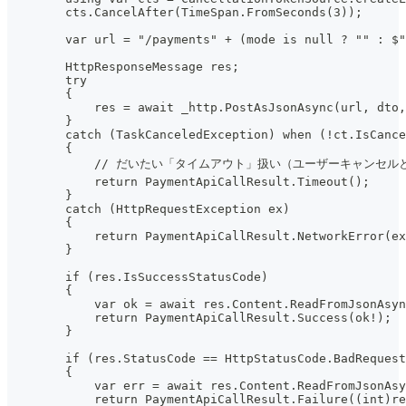
        cts.CancelAfter(TimeSpan.FromSeconds(3));
        var url = "/payments" + (mode is null ? "" : $"
        HttpResponseMessage res;
        try
        {
            res = await _http.PostAsJsonAsync(url, dto,
        }
        catch (TaskCanceledException) when (!ct.IsCance
        {
            // だいたい「タイムアウト」扱い（ユーザーキャンセル
            return PaymentApiCallResult.Timeout();
        }
        catch (HttpRequestException ex)
        {
            return PaymentApiCallResult.NetworkError(ex
        }
        if (res.IsSuccessStatusCode)
        {
            var ok = await res.Content.ReadFromJsonAsyn
            return PaymentApiCallResult.Success(ok!);
        }
        if (res.StatusCode == HttpStatusCode.BadRequest
        {
            var err = await res.Content.ReadFromJsonAsy
            return PaymentApiCallResult.Failure((int)re