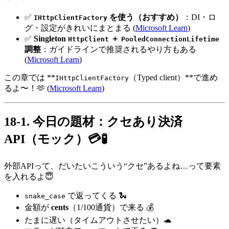
✅
を使う（おすすめ）
：DI・ロ
IHttpClientFactory
グ・設定がきれいにまとまる (
Microsoft Learn
)
✅
Singleton
＋
HttpClient
PooledConnectionLifetime
調整
：ガイドラインで推奨されるやり方もある
(
Microsoft Learn
)
この章では **
（Typed client）**で進め
IHttpClientFactory
るよ〜！🫶 (
Microsoft Learn
)
18-1. 今日の題材：クセあり決済
API（モック）💳🧪
外部APIって、だいたいこういう“クセ”あるよね…って要素
を入れるよ😇
で返ってくる 🐍
snake_case
金額が
cents
（1/100通貨）で来る 💰
たまに遅い（タイムアウトさせたい）🐢