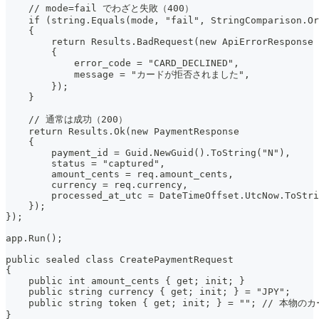
    // mode=fail でわざと失敗（400）
    if (string.Equals(mode, "fail", StringComparison.Or
    {
        return Results.BadRequest(new ApiErrorResponse
        {
            error_code = "CARD_DECLINED",
            message = "カードが拒否されました",
        });
    }
    // 通常は成功（200）
    return Results.Ok(new PaymentResponse
    {
        payment_id = Guid.NewGuid().ToString("N"),
        status = "captured",
        amount_cents = req.amount_cents,
        currency = req.currency,
        processed_at_utc = DateTimeOffset.UtcNow.ToStri
    });
});
app.Run();
public sealed class CreatePaymentRequest
{
    public int amount_cents { get; init; }
    public string currency { get; init; } = "JPY";
    public string token { get; init; } = ""; // 
}