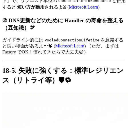
ト」で、リクエスト単位の
と併用
CancellationTokenSource
すると
短い方が適用
されるよ⏳ (
Microsoft Learn
)
② DNS更新などのために Handler の寿命を整える
（豆知識）🫘
ガイドライン的には
を意識する
PooledConnectionLifetime
と良い場面があるよ〜🧠 (
Microsoft Learn
) （ただ、まずは
Factory でOK！慣れてきたらで大丈夫😊）
18-5. 失敗に強くする：標準レジリエン
ス（リトライ等）🛡️🔁