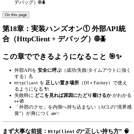
デバッグ）🌐🪲
On this page
第18章：実装ハンズオン① 外部API統
合（HttpClient + デバッグ）🌐🪲
この章でできるようになること 🎯✨
外部APIを
安全に呼ぶ
（成功/失敗/タイムアウトに強く
する）💪
を
正しい置き場所
（DI＋Factory）で使え
HttpClient
るようになる 🔌
失敗時に
どこを見れば原因にたどり着けるか
がわかる
👀🧭
「外部のクセ」を内側へ持ち込まない（ACLの“境界感
覚”）が身につく 🧱✨
まず大事な前提：
の“正しい持ち方” 🧠
HttpClient