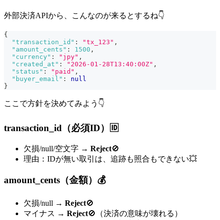
外部決済APIから、こんなのが来るとするね👇
{
"transaction_id"
:
"tx_123"
,
"amount_cents"
:
1500
,
"currency"
:
"jpy"
,
"created_at"
:
"2026-01-28T13:40:00Z"
,
"status"
:
"paid"
,
"buyer_email"
:
null
}
ここで方針を決めてみよう👇
transaction_id（必須ID）🆔
欠損/null/空文字 →
Reject
🚫
理由：IDが無い取引は、追跡も照合もできない💥
amount_cents（金額）💰
欠損/null →
Reject
🚫
マイナス →
Reject
🚫（決済の意味が壊れる）