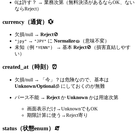
0は許す？ → 業務次第（無料決済があるならOK、ない
ならReject）
currency（通貨）💱
欠損/null →
Reject
🚫
→
に
Normalize
🧽（意味不変）
"jpy"
"JPY"
未知（例
） → 基本
Reject
🚫（損害直結しやす
"YENN"
い）
created_at（時刻）⏰
欠損/null → 「今」？は危険なので、基本は
Unknown/Optional
🧊 にしておくのが無難
パース不能 →
Reject
か
Unknown
かは用途次第
画面表示だけ→UnknownでもOK
期限計算に使う→Reject寄り
status（状態enum）🧯