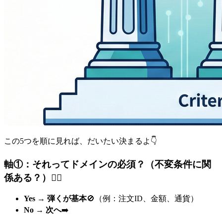
この5つを順に見れば、だいたい決まるよ👇
軸①：それってドメインの必須？（不変条件に関
係ある？）👮‍♀️
Yes → 弾くが基本
🚫（例：注文ID、金額、通貨）
No → 次へ
➡️