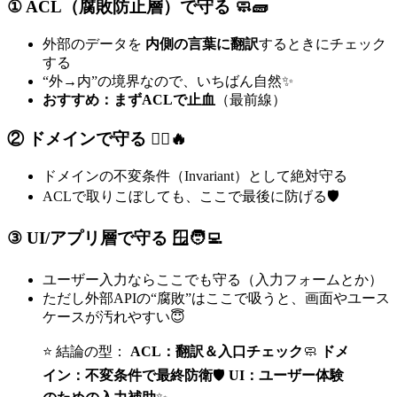
① ACL（腐敗防止層）で守る 🧼🧱
外部のデータを
内側の言葉に翻訳
するときにチェック
する
“外→内”の境界なので、いちばん自然✨
おすすめ：まずACLで止血
（最前線）
② ドメインで守る 👮‍♀️🔥
ドメインの不変条件（Invariant）として絶対守る
ACLで取りこぼしても、ここで最後に防げる🛡️
③ UI/アプリ層で守る 🪟🧑‍💻
ユーザー入力ならここでも守る（入力フォームとか）
ただし外部APIの“腐敗”はここで吸うと、画面やユース
ケースが汚れやすい😇
⭐ 結論の型：
ACL：翻訳＆入口チェック
🧼
ドメ
イン：不変条件で最終防衛
🛡️
UI：ユーザー体験