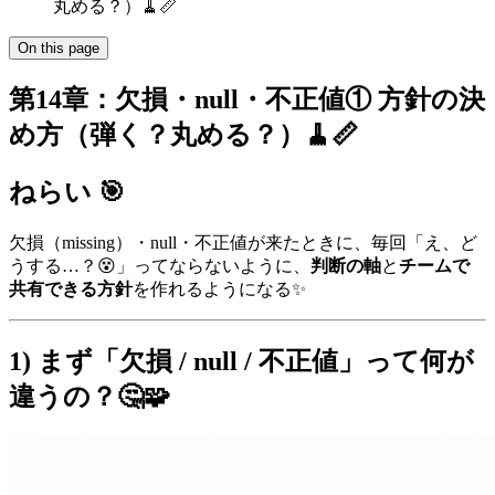
丸める？）🧹📏
On this page
第14章：欠損・null・不正値① 方針の決
め方（弾く？丸める？）🧹📏
ねらい 🎯
欠損（missing）・null・不正値が来たときに、毎回「え、ど
うする…？😵」ってならないように、
判断の軸
と
チームで
共有できる方針
を作れるようになる✨
1) まず「欠損 / null / 不正値」って何が
違うの？🤔🧩