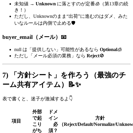
未知値 →
Unknown
に落とすのが定番🧊（第13章の続
き！）
ただし、Unknownのまま“出荷”に進むのはダメ、みた
いなルールは内側で止める🛡️
buyer_email（メール）📧
null は「提供しない」可能性があるなら
Optional
🧊
ただし「メール必須の業務」なら
Reject
🚫
7) 「方針シート」を作ろう（最強のチ
ーム共有アイテム）📝✨
表で書くと、迷子が激減するよ👇
外部
ドメ
で起
イン
方針
項目
こり
必
（Reject/Default/Normalize/Unkn
がち
須？