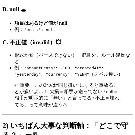
B. null 🕳️
項目はあるけど値が null
例：
"email": null
C. 不正値（invalid）💥
形式が変（パースできない）、範囲外、ルール違反な
ど
例：
、
"amountCents": -100
"createdAt":
、
（スペル違い）
"yesterday"
"currency": "YENN"
✅ 重要：この3つは“同じ扱い”にすると事故るこ
とが多いよ…！ 欠損＝相手が送ってない / null＝
相手が明示的に「無い」と言ってる / 不正＝壊れ
てる、って意味が違う⚠️
2) いちばん大事な判断軸：「どこで守