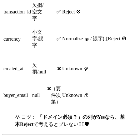
欠損/
transaction_id
空文
✅
Reject 🚫
字
小文
字/誤
Normalize 🧽 / 誤字はReject 🚫
currency
✅
字
欠
created_at
❌
Unknown 🧊
損/null
❌（要
buyer_email
null
件次
Unknown 🧊
第）
💡 コツ：
「ドメイン必須？」の列がYesなら、基
本Reject
で考えるとブレない👮‍♀️🛡️