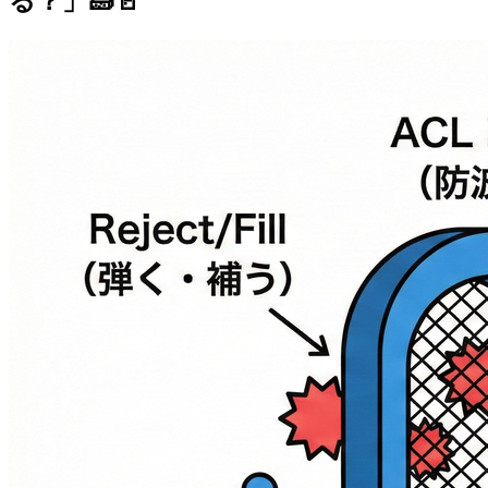
る？」🧱🚪