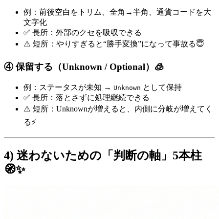
例：前後空白をトリム、全角→半角、通貨コードを大
文字化
✅ 長所：外部のクセを吸収できる
⚠️ 短所：やりすぎると“勝手変換”になって事故る😇
④ 保留する（Unknown / Optional）🧊
例：ステータスが未知 →
として保持
Unknown
✅ 長所：落とさずに処理継続できる
⚠️ 短所：Unknownが増えると、内側に分岐が増えてく
る⚡
4) 迷わないための「判断の軸」5本柱
🧭✨