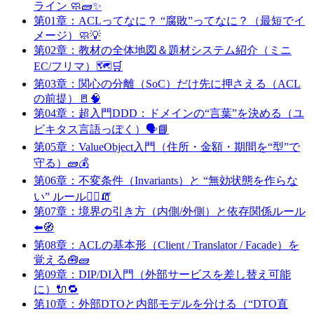
ライン 🧼🧱✨
第01章：ACLってなに？ “腐敗”ってなに？（最短でイ
メージ）🧼💡
第02章：教材の全体地図＆題材システム紹介（ミニ
EC/フリマ）🗺️🛒
第03章：関心の分離（SoC）だけ先に押さえる（ACL
の前提）🚪🧠
第04章：超入門DDD：ドメインの“言葉”を決める（ユ
ビキタス言語っぽく）🗣️📘
第05章：ValueObject入門（住所・金額・期間を“型”で
守る）🧱💰
第06章：不変条件（Invariants）と “無効状態を作らな
い” ルール👮‍♀️🧯
第07章：境界の引き方（内側/外側）と依存関係ルール
⬅️🧭
第08章：ACLの基本形（Client / Translator / Facade）を
覚える🧰🧱
第09章：DIP/DI入門（外部サービスを差し替え可能
に）🔌🔁
第10章：外部DTOと内部モデルを分ける（“DTO直