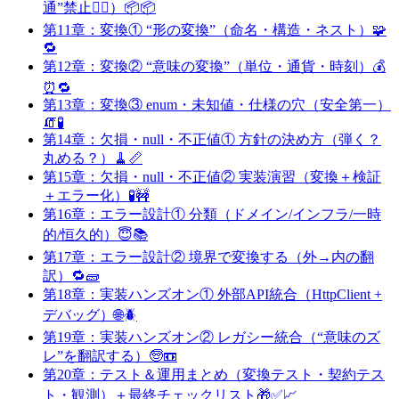
通”禁止🙅‍♀️）📦📦
第11章：変換① “形の変換”（命名・構造・ネスト）🧩
🔁
第12章：変換② “意味の変換”（単位・通貨・時刻）💰
⏰🔁
第13章：変換③ enum・未知値・仕様の穴（安全第一）
🧯🧪
第14章：欠損・null・不正値① 方針の決め方（弾く？
丸める？）🧹📏
第15章：欠損・null・不正値② 実装演習（変換＋検証
＋エラー化）🧪🚧
第16章：エラー設計① 分類（ドメイン/インフラ/一時
的/恒久的）😇📚
第17章：エラー設計② 境界で変換する（外→内の翻
訳）🔁🧱
第18章：実装ハンズオン① 外部API統合（HttpClient +
デバッグ）🌐🪲
第19章：実装ハンズオン② レガシー統合（“意味のズ
レ”を翻訳する）🧓📼
第20章：テスト＆運用まとめ（変換テスト・契約テス
ト・観測）＋最終チェックリスト🎁✅📈