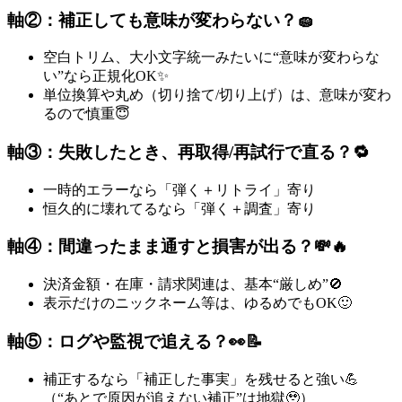
軸②：補正しても意味が変わらない？🧽
空白トリム、大小文字統一みたいに“意味が変わらな
い”なら正規化OK✨
単位換算や丸め（切り捨て/切り上げ）は、意味が変わ
るので慎重😇
軸③：失敗したとき、再取得/再試行で直る？🔁
一時的エラーなら「弾く＋リトライ」寄り
恒久的に壊れてるなら「弾く＋調査」寄り
軸④：間違ったまま通すと損害が出る？💸🔥
決済金額・在庫・請求関連は、基本“厳しめ”🚫
表示だけのニックネーム等は、ゆるめでもOK🙂
軸⑤：ログや監視で追える？👀📝
補正するなら「補正した事実」を残せると強い💪
（“あとで原因が追えない補正”は地獄🥹）