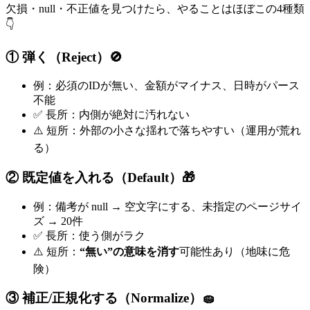
欠損・null・不正値を見つけたら、やることはほぼこの4種類
👇
① 弾く（Reject）🚫
例：必須のIDが無い、金額がマイナス、日時がパース
不能
✅ 長所：内側が絶対に汚れない
⚠️ 短所：外部の小さな揺れで落ちやすい（運用が荒れ
る）
② 既定値を入れる（Default）🎁
例：備考が null → 空文字にする、未指定のページサイ
ズ → 20件
✅ 長所：使う側がラク
⚠️ 短所：
“無い”の意味を消す
可能性あり（地味に危
険）
③ 補正/正規化する（Normalize）🧽