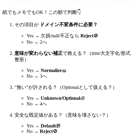
紙でもメモでもOK！この順で判断👇
その項目が
ドメイン不変条件に必要？
Yes → 欠損/null/不正なら
Reject
🚫
No → 2へ
意味が変わらない補正
で救える？（trim/大文字化/形式
整形）
Yes →
Normalize
🧽
No → 3へ
“無い”が許される？（Optionalとして扱える？）
Yes →
Unknown/Optional
🧊
No → 4へ
安全な既定値がある？（意味を壊さない？）
Yes →
Default
🎁
No →
Reject
🚫