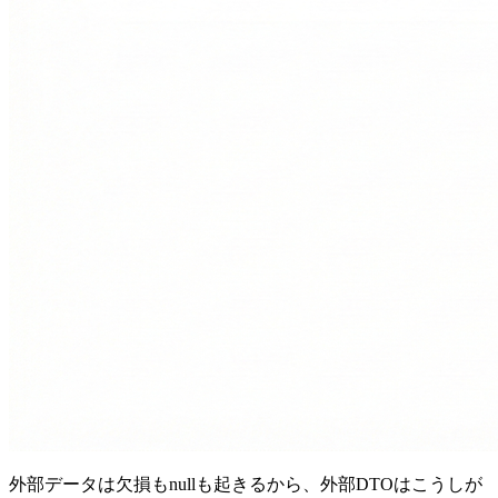
外部データは欠損もnullも起きるから、外部DTOはこうしが