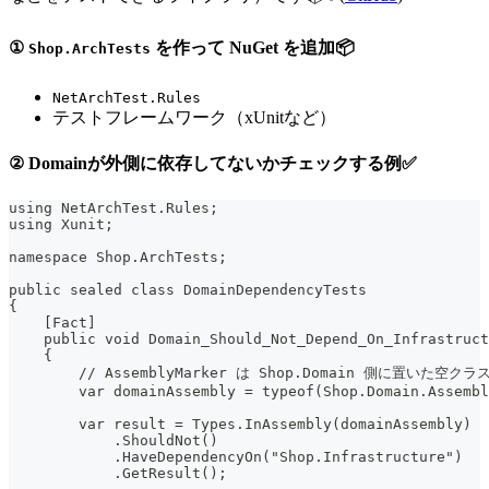
①
を作って NuGet を追加📦
Shop.ArchTests
NetArchTest.Rules
テストフレームワーク（xUnitなど）
② Domainが外側に依存してないかチェックする例✅
using NetArchTest.Rules;
using Xunit;
namespace Shop.ArchTests;
public sealed class DomainDependencyTests
{
    [Fact]
    public void Domain_Should_Not_Depend_On_Infrastruct
    {
        // AssemblyMarker は Shop.Domain 側に置いた空ク
        var domainAssembly = typeof(Shop.Domain.Assembl
        var result = Types.InAssembly(domainAssembly)
            .ShouldNot()
            .HaveDependencyOn("Shop.Infrastructure")
            .GetResult();