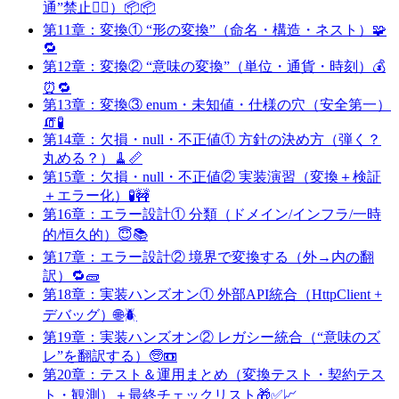
通”禁止🙅‍♀️）📦📦
第11章：変換① “形の変換”（命名・構造・ネスト）🧩
🔁
第12章：変換② “意味の変換”（単位・通貨・時刻）💰
⏰🔁
第13章：変換③ enum・未知値・仕様の穴（安全第一）
🧯🧪
第14章：欠損・null・不正値① 方針の決め方（弾く？
丸める？）🧹📏
第15章：欠損・null・不正値② 実装演習（変換＋検証
＋エラー化）🧪🚧
第16章：エラー設計① 分類（ドメイン/インフラ/一時
的/恒久的）😇📚
第17章：エラー設計② 境界で変換する（外→内の翻
訳）🔁🧱
第18章：実装ハンズオン① 外部API統合（HttpClient +
デバッグ）🌐🪲
第19章：実装ハンズオン② レガシー統合（“意味のズ
レ”を翻訳する）🧓📼
第20章：テスト＆運用まとめ（変換テスト・契約テス
ト・観測）＋最終チェックリスト🎁✅📈