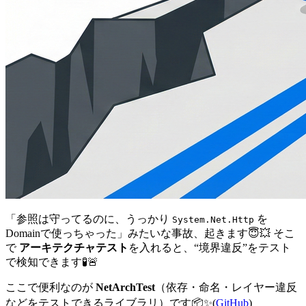
「参照は守ってるのに、うっかり
を
System.Net.Http
Domainで使っちゃった」みたいな事故、起きます😇💥 そこ
で
アーキテクチャテスト
を入れると、“境界違反”をテスト
で検知できます🧪🚨
ここで便利なのが
NetArchTest
（依存・命名・レイヤー違反
などをテストできるライブラリ）です📦✨(
GitHub
)