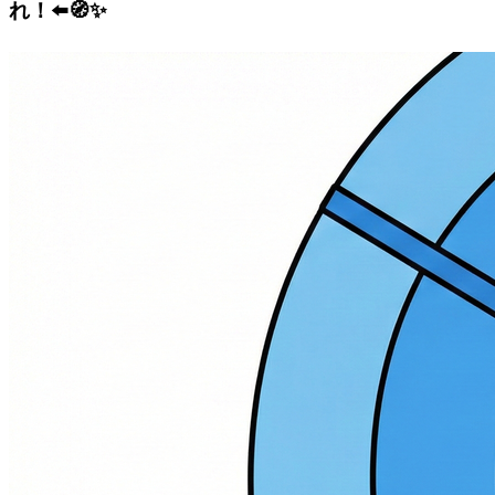
れ！⬅️🧭✨