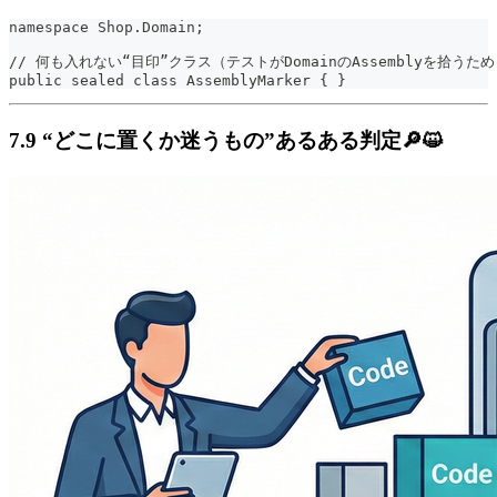
namespace Shop.Domain;
// 何も入れない“目印”クラス（テストがDomainのAssemblyを拾うた
public sealed class AssemblyMarker { }
7.9 “どこに置くか迷うもの”あるある判定🔎😺