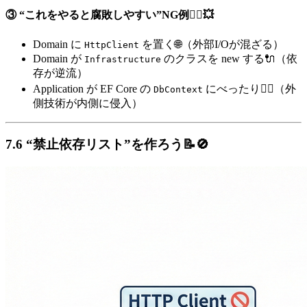
③ “これをやると腐敗しやすい”NG例🙅‍♀️💥
Domain に
を置く🌐（外部I/Oが混ざる）
HttpClient
Domain が
のクラスを new する🔌（依
Infrastructure
存が逆流）
Application が EF Core の
にべったり🧟‍♀️（外
DbContext
側技術が内側に侵入）
7.6 “禁止依存リスト”を作ろう📝🚫