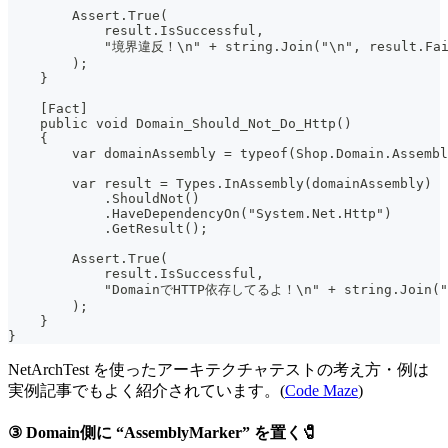
        Assert.True(
            result.IsSuccessful,
            "境界違反！\n" + string.Join("\n", result.Fai
        );
    }
    [Fact]
    public void Domain_Should_Not_Do_Http()
    {
        var domainAssembly = typeof(Shop.Domain.Assembl
        var result = Types.InAssembly(domainAssembly)
            .ShouldNot()
            .HaveDependencyOn("System.Net.Http")
            .GetResult();
        Assert.True(
            result.IsSuccessful,
            "DomainでHTTP依存してるよ！\n" + string.Join("\
        );
    }
}
NetArchTest を使ったアーキテクチャテストの考え方・例は
実例記事でもよく紹介されています。(
Code Maze
)
③ Domain側に “AssemblyMarker” を置く🧷