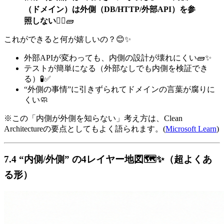
（ドメイン）は外側（DB/HTTP/外部API）を参
照しない
🙅‍♀️🧱
これができると何が嬉しいの？😊✨
外部APIが変わっても、内側の設計が壊れにくい🧱✨
テストが簡単になる（外部なしでも内側を検証でき
る）🧪✅
“外側の事情”に引きずられてドメインの言葉が腐りに
くい🧼
※この「内側が外側を知らない」考え方は、Clean
Architectureの要点としてもよく語られます。(
Microsoft Learn
)
7.4 “内側/外側” の4レイヤー地図🗺️✨（超よくあ
る形）