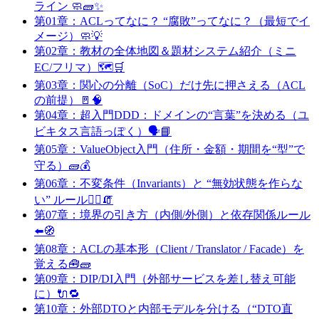
ライン 🧼🧱✨
第01章：ACLってなに？ “腐敗”ってなに？（最短でイ
メージ）🧼💡
第02章：教材の全体地図＆題材システム紹介（ミニ
EC/フリマ）🗺️🛒
第03章：関心の分離（SoC）だけ先に押さえる（ACL
の前提）🚪🧠
第04章：超入門DDD：ドメインの“言葉”を決める（ユ
ビキタス言語っぽく）🗣️📘
第05章：ValueObject入門（住所・金額・期間を“型”で
守る）🧱💰
第06章：不変条件（Invariants）と “無効状態を作らな
い” ルール👮‍♀️🧯
第07章：境界の引き方（内側/外側）と依存関係ルール
⬅️🧭
第08章：ACLの基本形（Client / Translator / Facade）を
覚える🧰🧱
第09章：DIP/DI入門（外部サービスを差し替え可能
に）🔌🔁
第10章：外部DTOと内部モデルを分ける（“DTO直