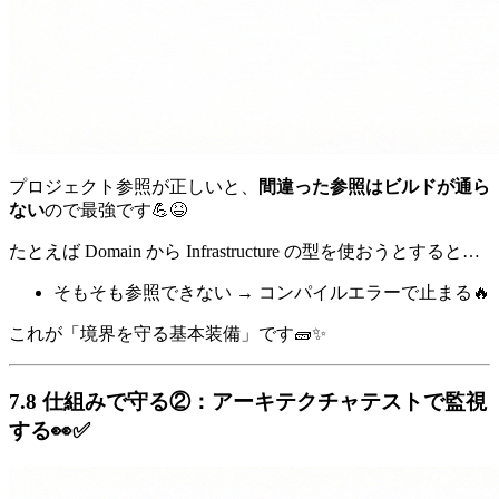
プロジェクト参照が正しいと、
間違った参照はビルドが通ら
ない
ので最強です💪😆
たとえば Domain から Infrastructure の型を使おうとすると…
そもそも参照できない → コンパイルエラーで止まる🔥
これが「境界を守る基本装備」です🧱✨
7.8 仕組みで守る②：アーキテクチャテストで監視
する👀✅