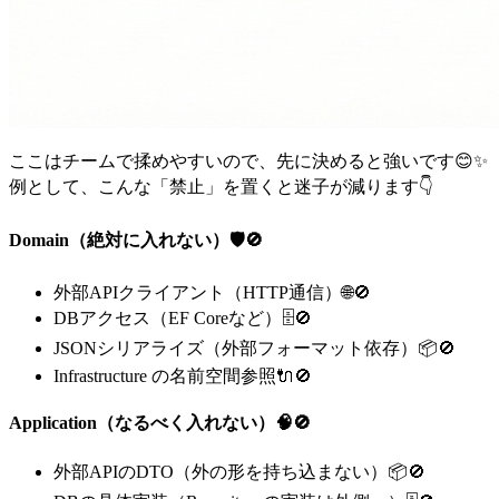
ここはチームで揉めやすいので、先に決めると強いです😊✨
例として、こんな「禁止」を置くと迷子が減ります👇
Domain（絶対に入れない）🛡️🚫
外部APIクライアント（HTTP通信）🌐🚫
DBアクセス（EF Coreなど）🗄️🚫
JSONシリアライズ（外部フォーマット依存）📦🚫
Infrastructure の名前空間参照🔌🚫
Application（なるべく入れない）🧠🚫
外部APIのDTO（外の形を持ち込まない）📦🚫