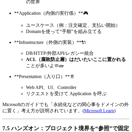
の世界
**Application（内側の実行係）**🎮
ユースケース（例：注文確定、支払い開始）
Domainを使って“手順”を組み立てる
**Infrastructure（外側の実装）**🔌
DB/HTTP/外部API/レガシー統合
ACL（腐敗防止層）はだいたいここに置かれる
ことが多いよ🧼🧱
**Presentation（入り口）**🚪
Web API、UI、Controller
リクエストを受けて Application を呼ぶ
Microsoftのガイドでも「永続化などの関心事をドメインの外
に置く」考え方が説明されています。(
Microsoft Learn
)
7.5 ハンズオン：プロジェクト境界を“参照”で固定