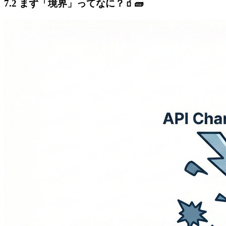
7.2 まず「境界」ってなに？🧃🧱