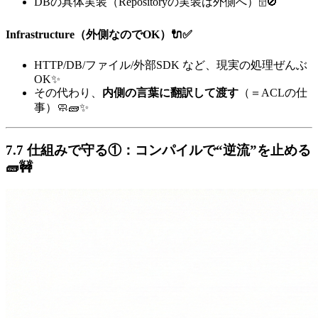
DBの具体実装（Repositoryの実装は外側へ）🗄️🚫
Infrastructure（外側なのでOK）🔌✅
HTTP/DB/ファイル/外部SDK など、現実の処理ぜんぶ
OK✨
その代わり、
内側の言葉に翻訳して渡す
（＝ACLの仕
事）🧼🧱✨
7.7 仕組みで守る①：コンパイルで“逆流”を止める
🧱🚧