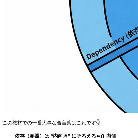
この教材での一番大事な合言葉はこれです👇
依存（参照）は “内向き” にそろえる
⬅️🧲
内側