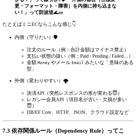
更・フォーマット・障害）を内側に持ち込まな
い！」って防波堤
🌊🧱
たとえばミニECならこんな感じ👇
内側（守りたい）🛡️
注文のルール（例：合計金額はマイナス禁止）
支払い状態の扱い（例：Paid / Pending / Failed…）
金額
やメール
みたいな「意味のある
Money
Email
型」
外側（変わりやすい）🌪️
決済API（突然レスポンスの形が変わる😇）
レガシー会員API（項目名が古い・欠損が多い
😇）
DB/EF Core、HTTP、JSON、クラウド設定など
7.3 依存関係ルール（Dependency Rule）ってこ