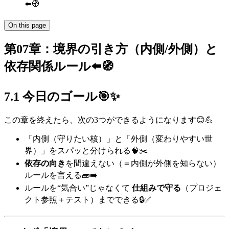
⬅️🧭
On this page
第07章：境界の引き方（内側/外側）と
依存関係ルール⬅️🧭
7.1 今日のゴール🎯✨
この章を終えたら、次の3つができるようになります😊💪
「内側（守りたい核）」と「外側（変わりやすい世
界）」をスパッと分けられる🧠✂️
依存の向き
を間違えない（＝内側が外側を知らない）
ルールを言える🧱➡️
ルールを“気合い”じゃなくて
仕組みで守る
（プロジェ
クト参照＋テスト）までできる🔒✅