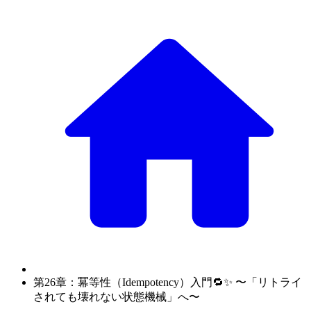
第26章：冪等性（Idempotency）入門🔁✨ 〜「リトライ
されても壊れない状態機械」へ〜