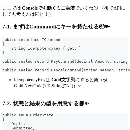
ここでは
Consoleでも動くミニ実装
でいくね😊 （後でAPIに
しても考え方は同じ！）
7-1. まずはCommandにキーを持たせる📦🔑
public interface ICommand
{
    string IdempotencyKey { get; }
}
public sealed record PayCommand(decimal Amount, string 
public sealed record CancelCommand(string Reason, strin
IdempotencyKeyは
Guid文字列
にすると楽（例：
Guid.NewGuid().ToString("N")）✨
7-2. 状態と結果の型を用意する📘✨
public enum OrderState
{
    Draft,
    Submitted,