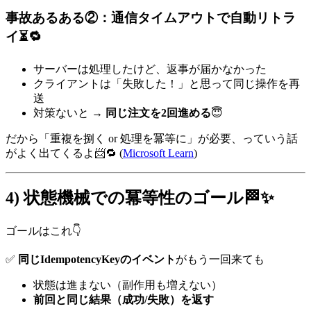
事故あるある②：通信タイムアウトで自動リトラ
イ⏳🔁
サーバーは処理したけど、返事が届かなかった
クライアントは「失敗した！」と思って同じ操作を再
送
対策ないと →
同じ注文を2回進める
😇
だから「重複を捌く or 処理を冪等に」が必要、っていう話
がよく出てくるよ📨🔁 (
Microsoft Learn
)
4) 状態機械での冪等性のゴール🏁✨
ゴールはこれ👇
✅
同じIdempotencyKeyのイベント
がもう一回来ても
状態は進まない（副作用も増えない）
前回と同じ結果（成功/失敗）を返す