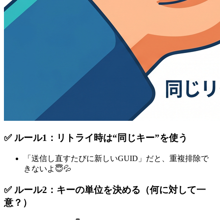
✅ ルール1：
リトライ時は“同じキー”を使う
「送信し直すたびに新しいGUID」だと、重複排除で
きないよ😇💦
✅ ルール2：キーの単位を決める（何に対して一
意？）