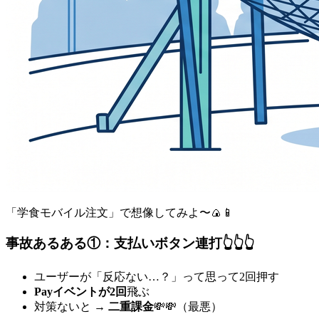
「学食モバイル注文」で想像してみよ〜🍙📱
事故あるある①：支払いボタン連打👆👆👆
ユーザーが「反応ない…？」って思って2回押す
Payイベントが2回
飛ぶ
対策ないと →
二重課金
💸💸（最悪）