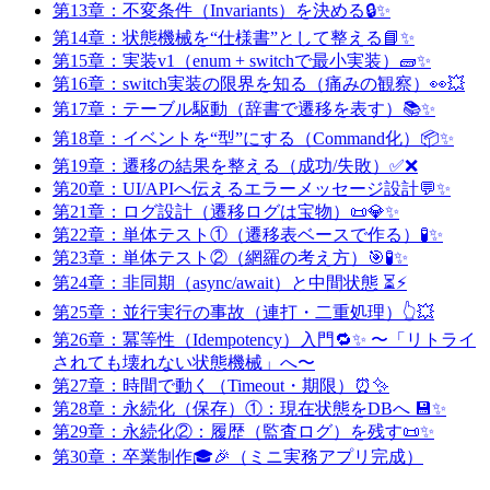
第13章：不変条件（Invariants）を決める🔒✨
第14章：状態機械を“仕様書”として整える📘✨
第15章：実装v1（enum + switchで最小実装）🧱✨
第16章：switch実装の限界を知る（痛みの観察）👀💥
第17章：テーブル駆動（辞書で遷移を表す）📚✨
第18章：イベントを“型”にする（Command化）📦✨
第19章：遷移の結果を整える（成功/失敗）✅❌
第20章：UI/APIへ伝えるエラーメッセージ設計💬✨
第21章：ログ設計（遷移ログは宝物）📜💎✨
第22章：単体テスト①（遷移表ベースで作る）🧪✨
第23章：単体テスト②（網羅の考え方）🎯🧪✨
第24章：非同期（async/await）と中間状態 ⏳⚡
第25章：並行実行の事故（連打・二重処理）👆💥
第26章：冪等性（Idempotency）入門🔁✨ 〜「リトライ
されても壊れない状態機械」へ〜
第27章：時間で動く（Timeout・期限）⏰✨
第28章：永続化（保存）①：現在状態をDBへ 💾✨
第29章：永続化②：履歴（監査ログ）を残す📜✨
第30章：卒業制作🎓🎉（ミニ実務アプリ完成）