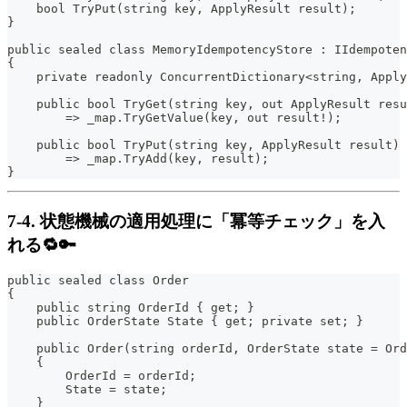
    bool TryPut(string key, ApplyResult result);
}
public sealed class MemoryIdempotencyStore : IIdempoten
{
    private readonly ConcurrentDictionary<string, Apply
    public bool TryGet(string key, out ApplyResult resu
        => _map.TryGetValue(key, out result!);
    public bool TryPut(string key, ApplyResult result)
        => _map.TryAdd(key, result);
}
7-4. 状態機械の適用処理に「冪等チェック」を入
れる🔁🔑
public sealed class Order
{
    public string OrderId { get; }
    public OrderState State { get; private set; }
    public Order(string orderId, OrderState state = Ord
    {
        OrderId = orderId;
        State = state;
    }