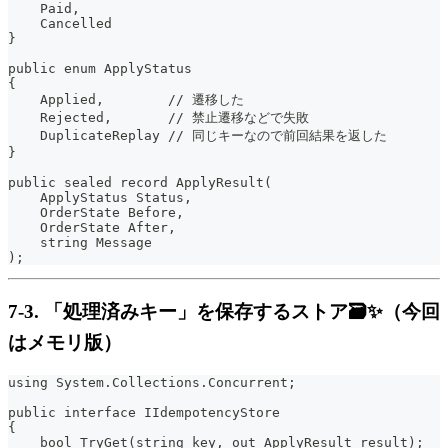
    Paid,
    Cancelled
}
public enum ApplyStatus
{
    Applied,        // 遷移した
    Rejected,       // 禁止遷移などで失敗
    DuplicateReplay // 同じキーなので前回結果を返した
}
public sealed record ApplyResult(
    ApplyStatus Status,
    OrderState Before,
    OrderState After,
    string Message
);
7-3. 「処理済みキー」を保存するストア🗃️✨（今回
はメモリ版）
using System.Collections.Concurrent;
public interface IIdempotencyStore
{
    bool TryGet(string key, out ApplyResult result);