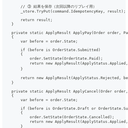
        // ③ 結果を保存（次回以降のリプレイ用）
        _store.TryPut(command.IdempotencyKey, result);
        return result;
    }
    private static ApplyResult ApplyPay(Order order, Pa
    {
        var before = order.State;
        if (before is OrderState.Submitted)
        {
            order.SetState(OrderState.Paid);
            return new ApplyResult(ApplyStatus.Applie
        }
        return new ApplyResult(ApplyStatus.Rejecte
    }
    private static ApplyResult ApplyCancel(Order order,
    {
        var before = order.State;
        if (before is OrderState.Draft or OrderState.Su
        {
            order.SetState(OrderState.Cancelled);
            return new ApplyResult(ApplyStatus.Applied
        }