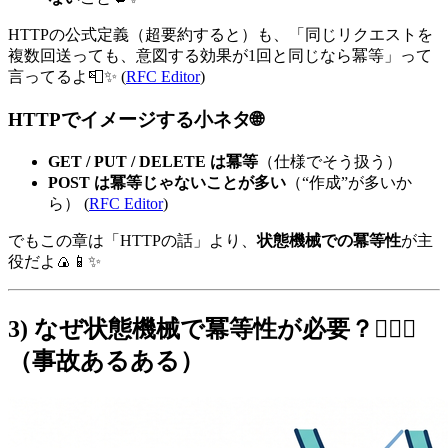
HTTPの公式定義（超要約すると）も、「同じリクエストを
複数回送っても、意図する効果が1回と同じなら冪等」って
言ってるよ📮✨ (
RFC Editor
)
HTTPでイメージする小ネタ🌐
GET / PUT / DELETE は冪等
（仕様でそう扱う）
POST は冪等じゃないことが多い
（“作成”が多いか
ら） (
RFC Editor
)
でもこの章は「HTTPの話」より、
状態機械での冪等性
が主
役だよ🍙📱✨
3) なぜ状態機械で冪等性が必要？😵‍💫💥
（事故あるある）