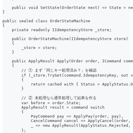
    public void SetState(OrderState next) => State = ne
}
public sealed class OrderStateMachine
{
    private readonly IIdempotencyStore _store;
    public OrderStateMachine(IIdempotencyStore store)
    {
        _store = store;
    }
    public ApplyResult Apply(Order order, ICommand comm
    {
        // ① まず「同じキー処理済み？」を確認
        if (_store.TryGet(command.IdempotencyKey, out v
        {
            return cached with { Status = ApplyStatus.D
        }
        // ② 未処理なら通常処理して結果を作る
        var before = order.State;
        ApplyResult result = command switch
        {
            PayCommand pay => ApplyPay(order, pay),
            CancelCommand cancel => ApplyCancel(order, 
            _ => new ApplyResult(ApplyStatus.Reject
        };