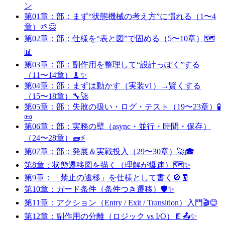
ン
第01章：部：まず“状態機械の考え方”に慣れる（1〜4
章）🌱😊
第02章：部：仕様を“表と図”で固める（5〜10章）🗺️
📊
第03章：部：副作用を整理して“設計っぽく”する
（11〜14章）🧹✨
第04章：部：まずは動かす（実装v1）→賢くする
（15〜18章）🔧🚀
第05章：部：失敗の扱い・ログ・テスト（19〜23章）🧪
📜
第06章：部：実務の壁（async・並行・時間・保存）
（24〜28章）🧱⚡
第07章：部：発展＆実戦投入（29〜30章）🚀🎓
第8章：状態遷移図を描く（理解が爆速）🗺️✨
第9章：「禁止の遷移」を仕様として書く🚫🧾
第10章：ガード条件（条件つき遷移）🛡️✨
第11章：アクション（Entry / Exit / Transition）入門🎬😊
第12章：副作用の分離（ロジック vs I/O）🚪📤✨