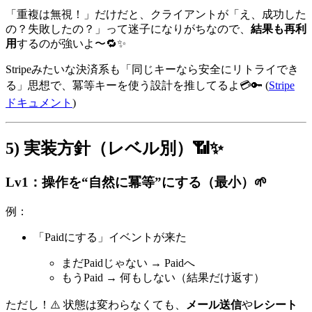
「重複は無視！」だけだと、クライアントが「え、成功した
の？失敗したの？」って迷子になりがちなので、
結果も再利
用
するのが強いよ〜🔁✨
Stripeみたいな決済系も「同じキーなら安全にリトライでき
る」思想で、冪等キーを使う設計を推してるよ💳🔑 (
Stripe
ドキュメント
)
5) 実装方針（レベル別）📶✨
Lv1：操作を“自然に冪等”にする（最小）🌱
例：
「Paidにする」イベントが来た
まだPaidじゃない → Paidへ
もうPaid → 何もしない（結果だけ返す）
ただし！⚠️ 状態は変わらなくても、
メール送信
や
レシート