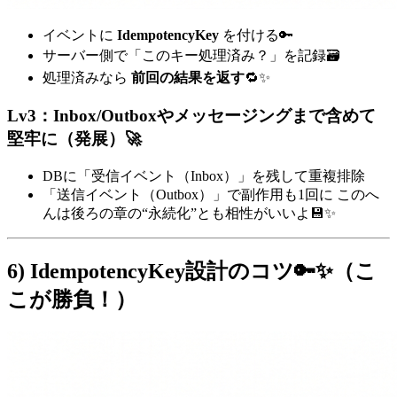
イベントに
IdempotencyKey
を付ける🔑
サーバー側で「このキー処理済み？」を記録🗃️
処理済みなら
前回の結果を返す
🔁✨
Lv3：Inbox/Outboxやメッセージングまで含めて
堅牢に（発展）🚀
DBに「受信イベント（Inbox）」を残して重複排除
「送信イベント（Outbox）」で副作用も1回に このへ
んは後ろの章の“永続化”とも相性がいいよ💾✨
6) IdempotencyKey設計のコツ🔑✨（こ
こが勝負！）