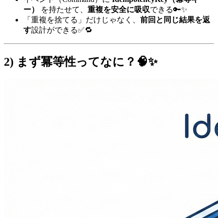
ー）
を持たせて、
重複を安全に吸収
できる🔑✨
「重複を捨てる」だけじゃなく、
前回と同じ結果を返
す
設計ができる✅🔁
2) まず冪等性ってなに？🧠✨