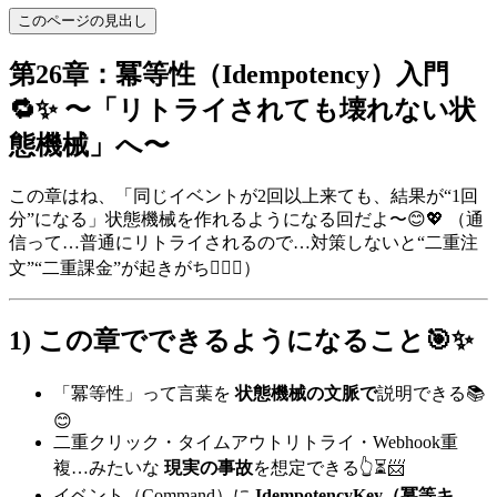
このページの見出し
第26章：冪等性（Idempotency）入門
🔁✨ 〜「リトライされても壊れない状
態機械」へ〜
この章はね、「同じイベントが2回以上来ても、結果が“1回
分”になる」状態機械を作れるようになる回だよ〜😊💖 （通
信って…普通にリトライされるので…対策しないと“二重注
文”“二重課金”が起きがち😵‍💫💥）
1) この章でできるようになること🎯✨
「冪等性」って言葉を
状態機械の文脈で
説明できる📚
😊
二重クリック・タイムアウトリトライ・Webhook重
複…みたいな
現実の事故
を想定できる👆⏳📨
イベント（Command）に
IdempotencyKey（冪等キ