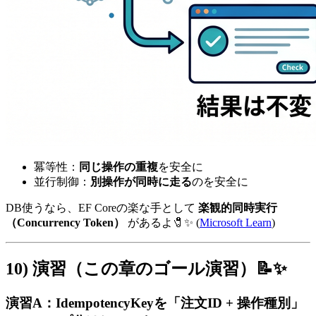
冪等性：
同じ操作の重複
を安全に
並行制御：
別操作が同時に走る
のを安全に
DB使うなら、EF Coreの楽な手として
楽観的同時実行
（Concurrency Token）
があるよ🧷✨ (
Microsoft Learn
)
10) 演習（この章のゴール演習）📝✨
演習A：IdempotencyKeyを「注文ID + 操作種別」