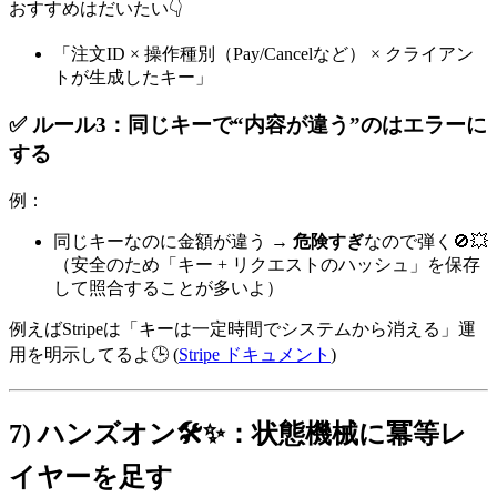
おすすめはだいたい👇
「注文ID × 操作種別（Pay/Cancelなど） × クライアン
トが生成したキー」
✅ ルール3：同じキーで“内容が違う”のはエラーに
する
例：
同じキーなのに金額が違う →
危険すぎ
なので弾く🚫💥
（安全のため「キー + リクエストのハッシュ」を保存
して照合することが多いよ）
例えばStripeは「キーは一定時間でシステムから消える」運
用を明示してるよ🕒 (
Stripe ドキュメント
)
7) ハンズオン🛠️✨：状態機械に冪等レ
イヤーを足す