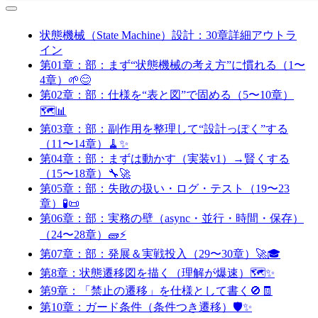
状態機械（State Machine）設計：30章詳細アウトラ
イン
第01章：部：まず“状態機械の考え方”に慣れる（1〜
4章）🌱😊
第02章：部：仕様を“表と図”で固める（5〜10章）
🗺️📊
第03章：部：副作用を整理して“設計っぽく”する
（11〜14章）🧹✨
第04章：部：まずは動かす（実装v1）→賢くする
（15〜18章）🔧🚀
第05章：部：失敗の扱い・ログ・テスト（19〜23
章）🧪📜
第06章：部：実務の壁（async・並行・時間・保存）
（24〜28章）🧱⚡
第07章：部：発展＆実戦投入（29〜30章）🚀🎓
第8章：状態遷移図を描く（理解が爆速）🗺️✨
第9章：「禁止の遷移」を仕様として書く🚫🧾
第10章：ガード条件（条件つき遷移）🛡️✨