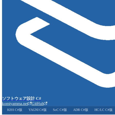
ソフトウェア設計 C#
komiyamma.net
GitHub
KISS C#版
YAGNI C#版
SoC C#版
ADR C#版
HC/LC C#版