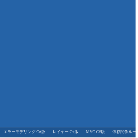
エラーモデリング C#版
レイヤー C#版
MVC C#版
依存関係ルール