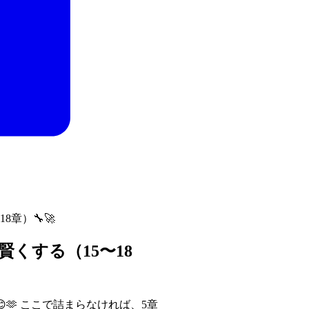
章）🔧🚀
賢くする（15〜18
🫶 ここで詰まらなければ、5章