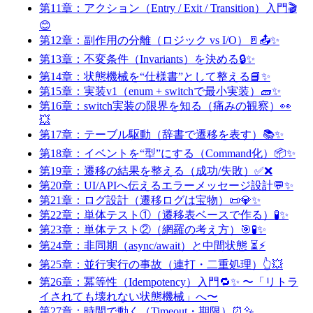
第11章：アクション（Entry / Exit / Transition）入門🎬
😊
第12章：副作用の分離（ロジック vs I/O）🚪📤✨
第13章：不変条件（Invariants）を決める🔒✨
第14章：状態機械を“仕様書”として整える📘✨
第15章：実装v1（enum + switchで最小実装）🧱✨
第16章：switch実装の限界を知る（痛みの観察）👀
💥
第17章：テーブル駆動（辞書で遷移を表す）📚✨
第18章：イベントを“型”にする（Command化）📦✨
第19章：遷移の結果を整える（成功/失敗）✅❌
第20章：UI/APIへ伝えるエラーメッセージ設計💬✨
第21章：ログ設計（遷移ログは宝物）📜💎✨
第22章：単体テスト①（遷移表ベースで作る）🧪✨
第23章：単体テスト②（網羅の考え方）🎯🧪✨
第24章：非同期（async/await）と中間状態 ⏳⚡
第25章：並行実行の事故（連打・二重処理）👆💥
第26章：冪等性（Idempotency）入門🔁✨ 〜「リトラ
イされても壊れない状態機械」へ〜
第27章：時間で動く（Timeout・期限）⏰✨