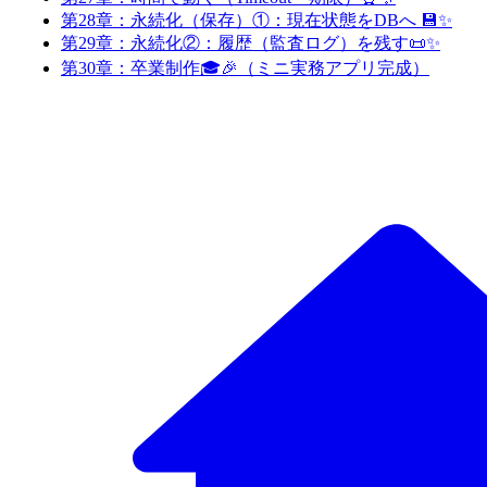
第28章：永続化（保存）①：現在状態をDBへ 💾✨
第29章：永続化②：履歴（監査ログ）を残す📜✨
第30章：卒業制作🎓🎉（ミニ実務アプリ完成）