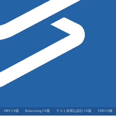
DRY C#版
Refactoring C#版
テスト容易な設計 C#版
TDD C#版