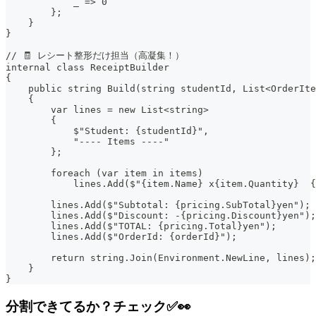
            _ => 0
        };
    }
}
// 🧾 レシート整形だけ担当（高凝集！）
internal class ReceiptBuilder
{
    public string Build(string studentId, List<OrderIte
    {
        var lines = new List<string>
        {
            $"Student: {studentId}",
            "---- Items ----"
        };
        foreach (var item in items)
            lines.Add($"{item.Name} x{item.Quantity}  {
        lines.Add($"Subtotal: {pricing.SubTotal}yen");
        lines.Add($"Discount: -{pricing.Discount}yen");
        lines.Add($"TOTAL: {pricing.Total}yen");
        lines.Add($"OrderId: {orderId}");
        return string.Join(Environment.NewLine, lines);
    }
}
分割できてるか？チェック✅👀