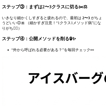
ステップ③：まずは2〜3クラスに切る✂️⚖️
いきなり細かくしすぎると疲れるので、最初は
2〜3
がちょ
うどいい😊🎀 （細かすぎ注意！“1クラス1メソッド病”にな
りがち😵‍💫）
ステップ④：公開メソッドを削る🔒✨
“外から呼ばれる必要がある？”を毎回チェック👀