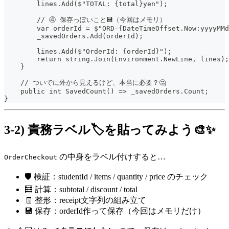
        lines.Add($"TOTAL: {total}yen");
        // ④ 保存っぽいこと💾（今回はメモリ）
        var orderId = $"ORD-{DateTimeOffset.Now:yyyyMMd
        _savedOrders.Add(orderId);
        lines.Add($"OrderId: {orderId}");
        return string.Join(Environment.NewLine, lines);
    }
    // ついでに外から見えるけど、本当に必要？🤔
    public int SavedCount() => _savedOrders.Count;
}
3-2) 責務ラベル🏷️を貼ってみよう🎨✨
の中身をラベル付けすると…
OrderCheckout
🛡️ 検証：studentId / items / quantity / price のチェック
🧮 計算：subtotal / discount / total
🧾 整形：receipt文字列の組み立て
💾 保存：orderId作って保存（今回はメモリだけ）