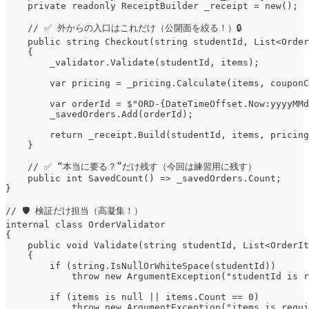
    private readonly ReceiptBuilder _receipt = new();
    // ✅ 外からの入口はこれだけ（公開面を絞る！）🔒
    public string Checkout(string studentId, List<Order
    {
        _validator.Validate(studentId, items);
        var pricing = _pricing.Calculate(items, couponC
        var orderId = $"ORD-{DateTimeOffset.Now:yyyyMMd
        _savedOrders.Add(orderId);
        return _receipt.Build(studentId, items, pricing
    }
    // ✅ “本当に要る？”だけ残す（今回は練習用に残す）
    public int SavedCount() => _savedOrders.Count;
}
// 🛡️ 検証だけ担当（高凝集！）
internal class OrderValidator
{
    public void Validate(string studentId, List<OrderIt
    {
        if (string.IsNullOrWhiteSpace(studentId))
            throw new ArgumentException("studentId is r
        if (items is null || items.Count == 0)
            throw new ArgumentException("items is requi