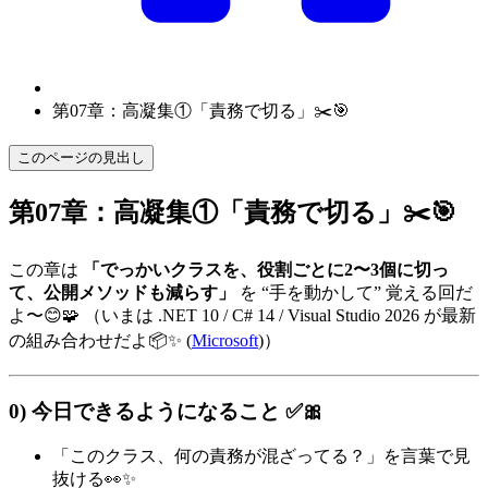
第07章：高凝集①「責務で切る」✂️🎯
このページの見出し
第07章：高凝集①「責務で切る」✂️🎯
この章は
「でっかいクラスを、役割ごとに2〜3個に切っ
て、公開メソッドも減らす」
を “手を動かして” 覚える回だ
よ〜😊🧩 （いまは .NET 10 / C# 14 / Visual Studio 2026 が最新
の組み合わせだよ📦✨ (
Microsoft
)）
0) 今日できるようになること ✅🎀
「このクラス、何の責務が混ざってる？」を言葉で見
抜ける👀✨