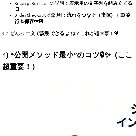
の説明：
表示用の文字列を組み立てる
ReceiptBuilder
🧾
の説明：
流れをつなぐ（指揮）＋ID発
OrderCheckout
行＆保存
🎼💾
👉 ぜんぶ
一文で説明できる
よね？これが超大事！💖
4) “公開メソッド最小”のコツ🔒✨（ここ
超重要！）