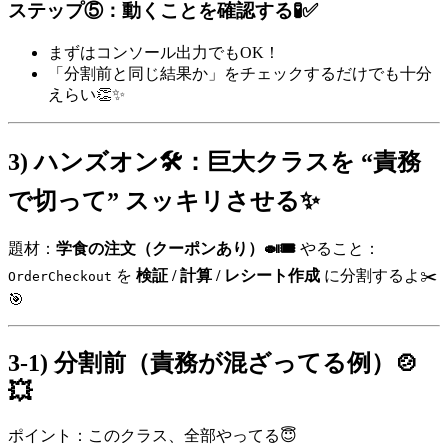
ステップ⑤：動くことを確認する🧪✅
まずはコンソール出力でもOK！
「分割前と同じ結果か」をチェックするだけでも十分
えらい👏✨
3) ハンズオン🛠️：巨大クラスを “責務
で切って” スッキリさせる✨
題材：
学食の注文（クーポンあり）🍛🎟️
やること：
を
検証 / 計算 / レシート作成
に分割するよ✂️
OrderCheckout
🎯
3-1) 分割前（責務が混ざってる例）🍲
💥
ポイント：このクラス、全部やってる😇