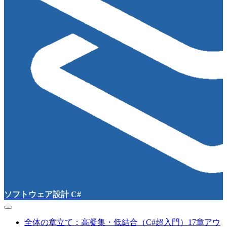
ソフトウェア設計 C#
全体の章立て：高凝集・低結合（C#超入門）17章アウ