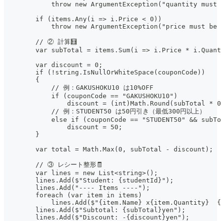
            throw new ArgumentException("quantity must 
        if (items.Any(i => i.Price < 0))
            throw new ArgumentException("price must be 
        // ② 計算🧮
        var subTotal = items.Sum(i => i.Price * i.Quant
        var discount = 0;
        if (!string.IsNullOrWhiteSpace(couponCode))
        {
            // 例：GAKUSHOKU10 は10%OFF
            if (couponCode == "GAKUSHOKU10")
                discount = (int)Math.Round(subTotal * 0
            // 例：STUDENT50 は50円引き（最低300円以上）
            else if (couponCode == "STUDENT50" && subTo
                discount = 50;
        }
        var total = Math.Max(0, subTotal - discount);
        // ③ レシート整形🧾
        var lines = new List<string>();
        lines.Add($"Student: {studentId}");
        lines.Add("---- Items ----");
        foreach (var item in items)
            lines.Add($"{item.Name} x{item.Quantity}  {
        lines.Add($"Subtotal: {subTotal}yen");
        lines.Add($"Discount: -{discount}yen");