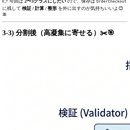
👉 今回は
2〜3クラスにしたい
ので、保存は
OrderCheckout
に残して
検証 / 計算 / 整形
を外に出すのが気持ちいいよ😊
🎀
3-3) 分割後（高凝集に寄せる）✂️🎯