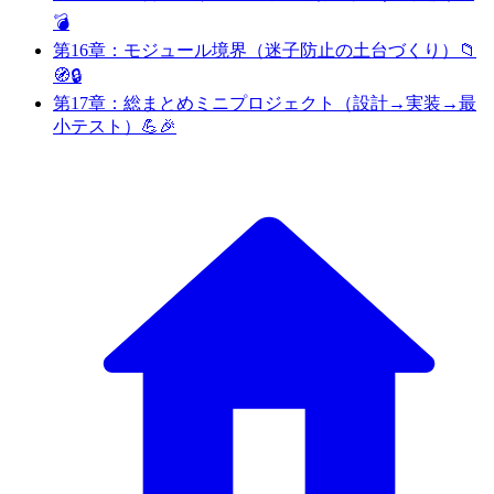
💣
第16章：モジュール境界（迷子防止の土台づくり）📁
🧭🔒
第17章：総まとめミニプロジェクト（設計→実装→最
小テスト）💪🎉