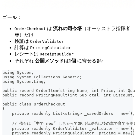
ゴール：
は
流れの司令塔
（オーケストラ指揮者
OrderCheckout
🎼）だけ
検証は
OrderValidator
計算は
PricingCalculator
レシートは
ReceiptBuilder
それぞれ
公開メソッドは1個
に寄せる🔒✨
using System;
using System.Collections.Generic;
using System.Linq;
public record OrderItem(string Name, int Price, int Qua
public record PricingResult(int SubTotal, int Discount,
public class OrderCheckout
{
    private readonly List<string> _savedOrders = new(
    // 依存は “中で new” しちゃってOK（低結合は後の章で育てる🌱
    private readonly OrderValidator _validator = new();
    private readonly PricingCalculator _pricing = new()