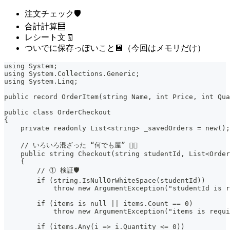
注文チェック🛡️
合計計算🧮
レシート文🧾
ついでに保存っぽいこと💾（今回はメモリだけ）
using System;
using System.Collections.Generic;
using System.Linq;
public record OrderItem(string Name, int Price, int Qua
public class OrderCheckout
{
    private readonly List<string> _savedOrders = new(
    // いろいろ混ざった “何でも屋” 😵‍💫
    public string Checkout(string studentId, List<Order
    {
        // ① 検証🛡️
        if (string.IsNullOrWhiteSpace(studentId))
            throw new ArgumentException("studentId is r
        if (items is null || items.Count == 0)
            throw new ArgumentException("items is requi
        if (items.Any(i => i.Quantity <= 0))