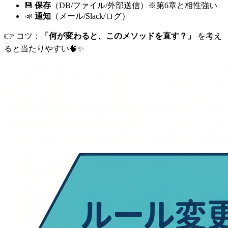
💾
保存
（DB/ファイル/外部送信）※第6章と相性強い
📣
通知
（メール/Slack/ログ）
👉 コツ：
「何が変わると、このメソッドを直す？」
を考え
ると当たりやすい🧠✨