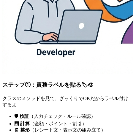
ステップ①：責務ラベルを貼る🏷️🎨
クラスのメソッドを見て、ざっくりでOKだからラベル付け
するよ！
🛡️
検証
（入力チェック・ルール確認）
🧮
計算
（金額・ポイント・割引）
🧾
整形
（レシート文・表示文の組み立て）