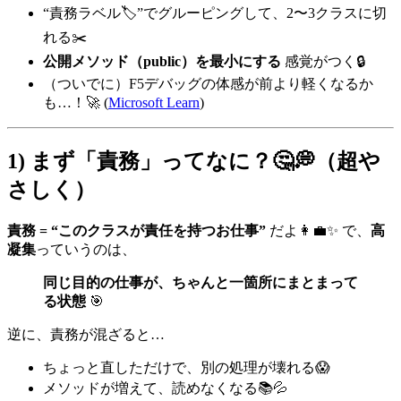
“責務ラベル🏷️”でグルーピングして、2〜3クラスに切
れる✂️
公開メソッド（public）を最小にする
感覚がつく🔒
（ついでに）F5デバッグの体感が前より軽くなるか
も…！🚀 (
Microsoft Learn
)
1) まず「責務」ってなに？🤔💭（超や
さしく）
責務 = “このクラスが責任を持つお仕事”
だよ👩‍💼✨ で、
高
凝集
っていうのは、
同じ目的の仕事が、ちゃんと一箇所にまとまって
る状態
🎯
逆に、責務が混ざると…
ちょっと直しただけで、別の処理が壊れる😱
メソッドが増えて、読めなくなる📚💦