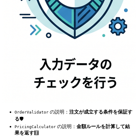
の説明：
注文が成立する条件を保証す
OrderValidator
る
🛡️
の説明：
金額ルールを計算して結
PricingCalculator
果を返す
🧮