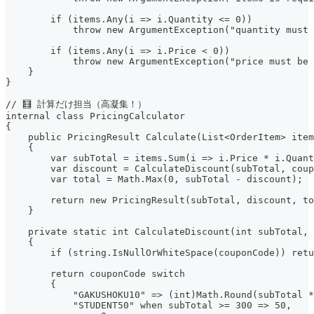
        if (items.Any(i => i.Quantity <= 0))
            throw new ArgumentException("quantity must 
        if (items.Any(i => i.Price < 0))
            throw new ArgumentException("price must be 
    }
}
// 🧮 計算だけ担当（高凝集！）
internal class PricingCalculator
{
    public PricingResult Calculate(List<OrderItem> item
    {
        var subTotal = items.Sum(i => i.Price * i.Quant
        var discount = CalculateDiscount(subTotal, coup
        var total = Math.Max(0, subTotal - discount);
        return new PricingResult(subTotal, discount, to
    }
    private static int CalculateDiscount(int subTotal, 
    {
        if (string.IsNullOrWhiteSpace(couponCode)) retu
        return couponCode switch
        {
            "GAKUSHOKU10" => (int)Math.Round(subTotal *
            "STUDENT50" when subTotal >= 300 => 50,