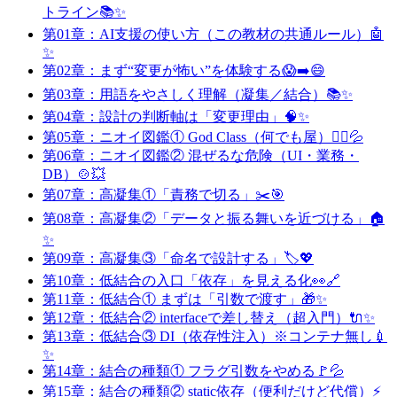
トライン📚✨
第01章：AI支援の使い方（この教材の共通ルール）🤖
✨
第02章：まず“変更が怖い”を体験する😱➡️😄
第03章：用語をやさしく理解（凝集／結合）📚✨
第04章：設計の判断軸は「変更理由」🧠✨
第05章：ニオイ図鑑① God Class（何でも屋）🧟‍♀️💦
第06章：ニオイ図鑑② 混ぜるな危険（UI・業務・
DB）🍲💥
第07章：高凝集①「責務で切る」✂️🎯
第08章：高凝集②「データと振る舞いを近づける」🏠
✨
第09章：高凝集③「命名で設計する」🏷️💖
第10章：低結合の入口「依存」を見える化👀🔗
第11章：低結合① まずは「引数で渡す」🎁✨
第12章：低結合② interfaceで差し替え（超入門）🔌✨
第13章：低結合③ DI（依存性注入）※コンテナ無し💉
✨
第14章：結合の種類① フラグ引数をやめる🚩💦
第15章：結合の種類② static依存（便利だけど代償）⚡