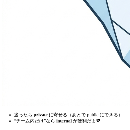
迷ったら
private
に寄せる（あとで public にできる）
“チーム内だけ”なら
internal
が便利だよ🧡