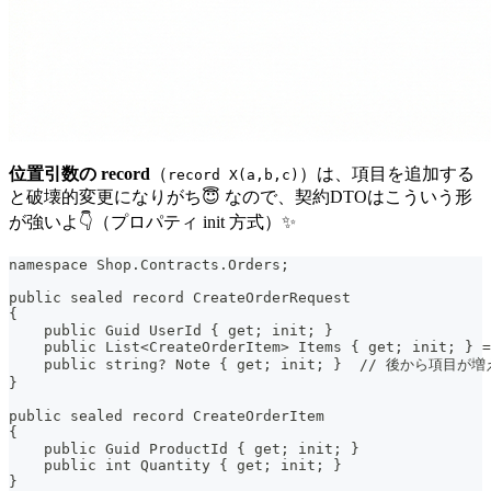
位置引数の record
（
）は、項目を追加する
record X(a,b,c)
と破壊的変更になりがち😇 なので、契約DTOはこういう形
が強いよ👇（プロパティ init 方式）✨
namespace Shop.Contracts.Orders;
public sealed record CreateOrderRequest
{
    public Guid UserId { get; init; }
    public List<CreateOrderItem> Items { get; init; } =
    public string? Note { get; init; }  // 後から項
}
public sealed record CreateOrderItem
{
    public Guid ProductId { get; init; }
    public int Quantity { get; init; }
}