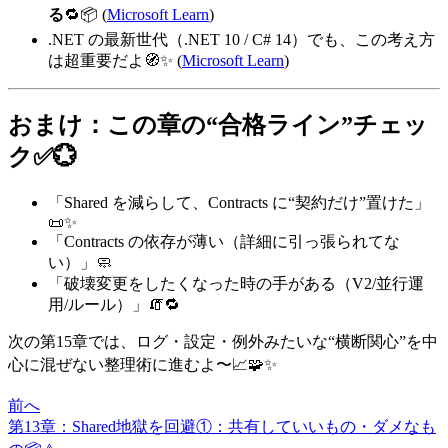
る
🔁📦 (
Microsoft Learn
)
.NET の最新世代（.NET 10 / C# 14）でも、この考え方
は超重要だよ🧭✨ (
Microsoft Learn
)
おまけ：この章の“合格ライン”チェッ
ク✅💮
「Shared を減らして、Contracts に“契約だけ”置けた」
📜✨
「Contracts の依存が薄い（詳細に引っ張られてな
い）」🧼
「破壊変更をしたくなった時の手がある（V2/並行運
用/ルール）」🧯🔁
次の第15章では、ログ・設定・例外みたいな“横断関心”を中
心に混ぜない整理術に進むよ〜📈🧩✨
前へ
第13章：Shared地獄を回避①：共有していいもの・ダメなも