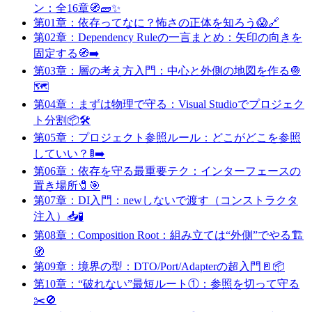
ン：全16章🧭🧱✨
第01章：依存ってなに？怖さの正体を知ろう😱🔗
第02章：Dependency Ruleの一言まとめ：矢印の向きを
固定する🧭➡️
第03章：層の考え方入門：中心と外側の地図を作る🧅
🗺️
第04章：まずは物理で守る：Visual Studioでプロジェク
ト分割📦🛠️
第05章：プロジェクト参照ルール：どこがどこを参照
していい？🚦➡️
第06章：依存を守る最重要テク：インターフェースの
置き場所🧷🎯
第07章：DI入門：newしないで渡す（コンストラクタ
注入）📥🧪
第08章：Composition Root：組み立ては“外側”でやる🏗️
🧭
第09章：境界の型：DTO/Port/Adapterの超入門🚪📦
第10章：“破れない”最短ルート①：参照を切って守る
✂️🚫