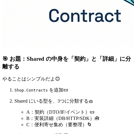
🎯 お題：Shared の中身を「契約」と「詳細」に分
離する
やることはシンプルだよ😊
を追加📜
Shop.Contracts
Shared にいる型を、3つに分類する🧺
A：契約（DTO/IF/イベント）📜
B：実装詳細（DB/HTTP/SDK）🧰
C：便利寄せ集め（要整理）🌀