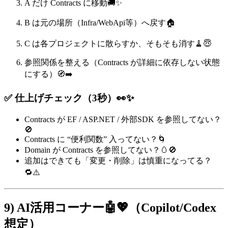
A だけ Contracts に移動🚚✨
B は元の場所（Infra/WebApi等）へ戻す🏠
C は各プロジェクトに散らすか、そもそも消す🧹😇
参照関係を整える（Contracts が詳細に依存しない状態
にする）🧭➡️
✅ 仕上げチェック（3秒）👀✨
Contracts が EF / ASP.NET / 外部SDK を参照してない？
🚫
Contracts に “便利関数” 入ってない？🌀
Domain が Contracts を参照してない？🥚🚫
追加はできても「変更・削除」は慎重になってる？
🔁⚠️
9) AI活用コーナー🤖💖（Copilot/Codex
想定）