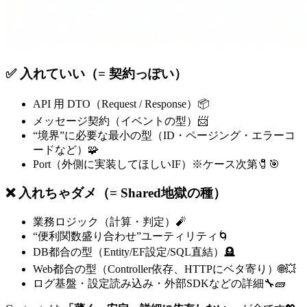
✅ 入れていい（= 契約っぽい）
API 用 DTO（Request / Response）📦
メッセージ契約（イベントの型）📨
“境界”に必要な最小の型（ID・ページング・エラーコ
ードなど）🧩
Port（外側に実装してほしいIF）※ケース次第🧷🎯
❌ 入れちゃダメ（= Shared地獄の種）
業務ロジック（計算・判定）🧨
“便利関数盛り合わせ”ユーティリティ🌀
DB都合の型（Entity/EF設定/SQL直結）🪦
Web都合の型（Controller依存、HTTPにベタ寄り）🌐💥
ログ基盤・設定読み込み・外部SDKなどの詳細🔧🧱