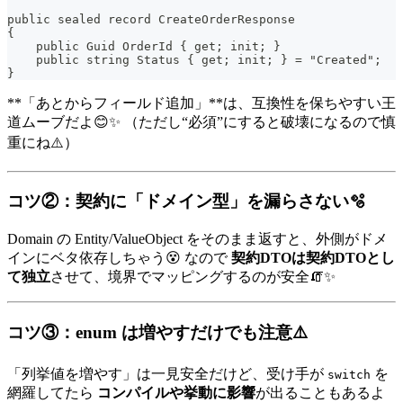
public sealed record CreateOrderResponse
{
    public Guid OrderId { get; init; }
    public string Status { get; init; } = "Created";
}
**「あとからフィールド追加」**は、互換性を保ちやすい王
道ムーブだよ😊✨ （ただし“必須”にすると破壊になるので慎
重にね⚠️）
コツ②：契約に「ドメイン型」を漏らさない🫧
Domain の Entity/ValueObject をそのまま返すと、外側がドメ
インにベタ依存しちゃう😵 なので
契約DTOは契約DTOとし
て独立
させて、境界でマッピングするのが安全🧯✨
コツ③：enum は増やすだけでも注意⚠️
「列挙値を増やす」は一見安全だけど、受け手が
を
switch
網羅してたら
コンパイルや挙動に影響
が出ることもあるよ