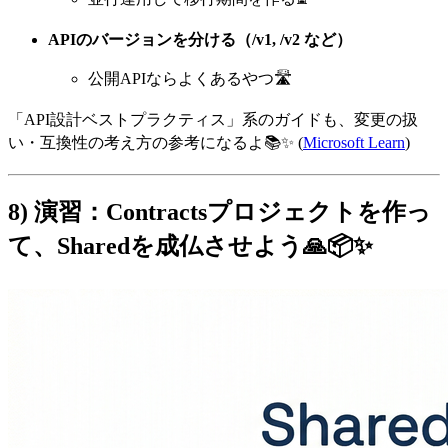
APIのバージョンを分ける（/v1, /v2 など）
公開APIならよくあるやつ🛣️
「API設計ベストプラクティス」系のガイドも、変更の扱
い・互換性の考え方の参考になるよ📚✨ (
Microsoft Learn
)
8) 演習：Contractsプロジェクトを作っ
て、Sharedを成仏させよう🙏📦✨