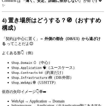
Contracts は
「薄く、安定、詳細に依存しない」
が命です💖
✨
4) 置き場所はどうする？🧭（おすすめ
構成）
「契約は中心に置く」＝
外側の都合（DB/UI）から遠ざけ
る
ってことだよ😊
よくある形👇（例）
🥚（中心）
Shop.Domain
🧠（ユースケース）
Shop.Application
📜（約束だけ）
Shop.Contracts
🧰（DB/外部）
Shop.Infrastructure
🌐（UI/HTTP）
Shop.WebApi
依存の矢印イメージ👇🧅➡️
WebApi → Application → Domain
Infrastructure → Application（※Application側にあるIFを