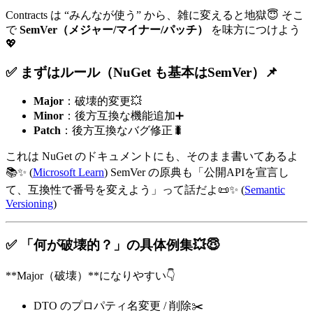
Contracts は “みんなが使う” から、雑に変えると地獄😇 そこ
で
SemVer（メジャー/マイナー/パッチ）
を味方につけよう
💖
✅ まずはルール（NuGet も基本はSemVer）📌
Major
：破壊的変更💥
Minor
：後方互換な機能追加➕
Patch
：後方互換なバグ修正🐛
これは NuGet のドキュメントにも、そのまま書いてあるよ
📚✨ (
Microsoft Learn
) SemVer の原典も「公開APIを宣言し
て、互換性で番号を変えよう」って話だよ📜✨ (
Semantic
Versioning
)
✅ 「何が破壊的？」の具体例集💥😇
**Major（破壊）**になりやすい👇
DTO のプロパティ名変更 / 削除✂️