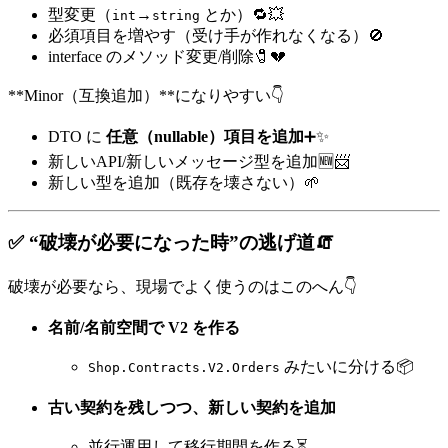
型変更（
→
とか）🔁💥
int
string
必須項目を増やす（受け手が作れなくなる）🚫
interface のメソッド変更/削除🧷💔
**Minor（互換追加）**になりやすい👇
DTO に
任意（nullable）項目を追加
➕✨
新しいAPI/新しいメッセージ型を追加🆕📨
新しい型を追加（既存を壊さない）🌱
✅ “破壊が必要になった時”の逃げ道🧯
破壊が必要なら、現場でよく使うのはこのへん👇
名前/名前空間で V2 を作る
みたいに分ける📦
Shop.Contracts.V2.Orders
古い契約を残しつつ、新しい契約を追加
並行運用して移行期間を作る⏳