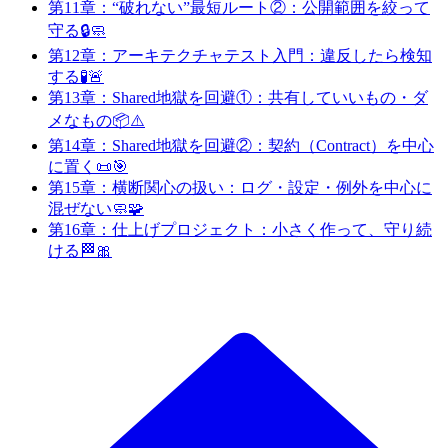
第11章：“破れない”最短ルート②：公開範囲を絞って
守る🔒🧼
第12章：アーキテクチャテスト入門：違反したら検知
する🧪🚨
第13章：Shared地獄を回避①：共有していいもの・ダ
メなもの📦⚠️
第14章：Shared地獄を回避②：契約（Contract）を中心
に置く📜🎯
第15章：横断関心の扱い：ログ・設定・例外を中心に
混ぜない🧼🧩
第16章：仕上げプロジェクト：小さく作って、守り続
ける🏁🎀