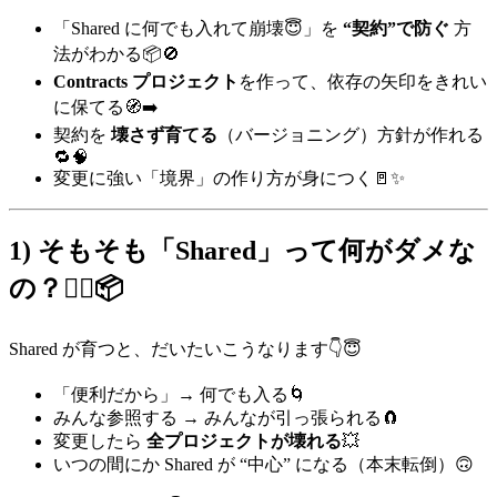
「Shared に何でも入れて崩壊😇」を
“契約”で防ぐ
方
法がわかる📦🚫
Contracts プロジェクト
を作って、依存の矢印をきれい
に保てる🧭➡️
契約を
壊さず育てる
（バージョニング）方針が作れる
🔁🧠
変更に強い「境界」の作り方が身につく🚪✨
1) そもそも「Shared」って何がダメな
の？😵‍💫📦
Shared が育つと、だいたいこうなります👇😇
「便利だから」→ 何でも入る🌀
みんな参照する → みんなが引っ張られる🧲
変更したら
全プロジェクトが壊れる
💥
いつの間にか Shared が “中心” になる（本末転倒）🙃