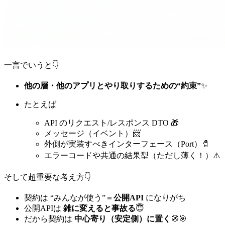
一言でいうと👇
他の層・他のアプリとやり取りするための“約束”
✨
たとえば
API のリクエスト/レスポンス DTO 🎁
メッセージ（イベント）📨
外側が実装すべきインターフェース（Port）🧷
エラーコードや共通の結果型（ただし薄く！）⚠️
そして超重要な考え方👇
契約は “みんなが使う”＝
公開API
になりがち
公開APIは
雑に変えると事故る
😇
だから契約は
中心寄り（安定側）に置く
🧭🎯