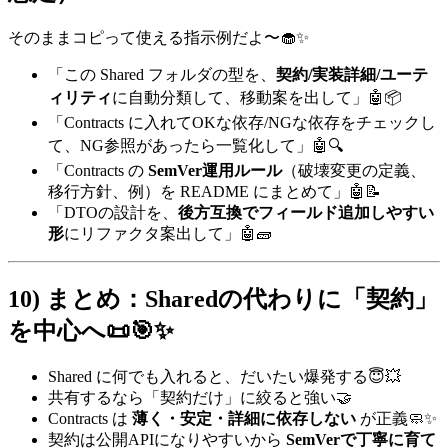
そのままコピって使える指示例だよ〜🧁✨
「この Shared フォルダの型を、
契約/実装詳細/ユーテ
ィリティ
に自動分類して、移動案を出して」🤖📦
「Contracts に入れてOKな依存/NGな依存をチェックし
て、NG参照があったら一覧化して」🤖🔍
「Contracts の
SemVer運用ルール
（破壊変更の定義、
移行方針、例）を README にまとめて」🤖📝
「DTOの設計を、
後方互換でフィールド追加しやすい
形
にリファクタ案出して」🤖🧱
10) まとめ：Sharedの代わりに「契約」
を中心へ📜🎯✨
Shared に何でも入れると、だいたい爆発する😇💥
共有するなら「契約だけ」に絞ると強い🤝
Contracts は
薄く・安定・詳細に依存しない
が正義🧼✨
契約は公開APIになりやすいから
SemVerで丁寧に育て