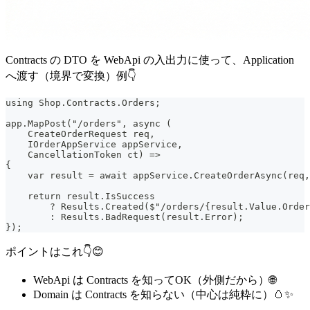
Contracts の DTO を WebApi の入出力に使って、Application
へ渡す（境界で変換）例👇
using Shop.Contracts.Orders;
app.MapPost("/orders", async (
    CreateOrderRequest req,
    IOrderAppService appService,
    CancellationToken ct) =>
{
    var result = await appService.CreateOrderAsync(req,
    return result.IsSuccess
        ? Results.Created($"/orders/{result.Value.Order
        : Results.BadRequest(result.Error);
});
ポイントはこれ👇😊
WebApi は Contracts を知ってOK（外側だから）🌐
Domain は Contracts を知らない（中心は純粋に）🥚✨