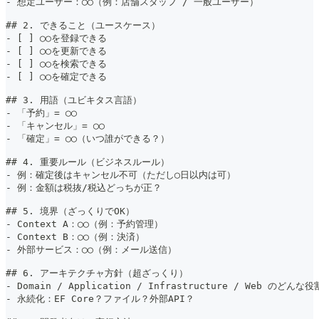
-
 想定ユーザー：◯◯（例：店舗スタッフ / 一般ユーザー）
##
 2. できること（ユースケース）
-
 [ ] ◯◯を登録できる
-
 [ ] ◯◯を更新できる
-
 [ ] ◯◯を検索できる
-
 [ ] ◯◯を確定できる
##
 3. 用語（ユビキタス言語）
-
 「予約」= ◯◯
-
 「キャンセル」= ◯◯
-
 「確定」= ◯◯（いつ誰ができる？）
##
 4. 重要ルール（ビジネスルール）
-
 例：確定後はキャンセル不可（ただし◯日以内は可）
-
 例：金額は税抜/税込どっちが正？
##
 5. 境界（ざっくりでOK）
-
 Context A：◯◯（例：予約管理）
-
 Context B：◯◯（例：決済）
-
 外部サービス：◯◯（例：メール送信）
##
 6. アーキテクチャ方針（超ざっくり）
-
 Domain / Application / Infrastructure / Web のどんな
-
 永続化：EF Core？ファイル？外部API？