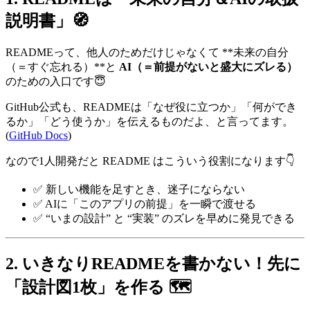
説明書」🧭
READMEって、他人のためだけじゃなくて **未来の自分
（＝すぐ忘れる）**と
AI（＝前提がないと盛大にズレる）
のための入口です😇
GitHub公式も、READMEは「なぜ役に立つか」「何ができ
るか」「どう使うか」を伝えるものだよ、と言ってます。
(
GitHub Docs
)
なので1人開発だと README はこういう役割になります👇
✅ 新しい機能を足すとき、迷子にならない
✅ AIに「このアプリの前提」を一瞬で渡せる
✅ “いまの設計” と “実装” のズレを早めに発見できる
2. いきなりREADMEを書かない！先に
「設計図1枚」を作る 🗺️