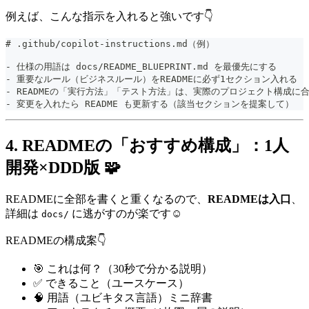
例えば、こんな指示を入れると強いです👇
#
 .github/copilot-instructions.md（例）
-
 仕様の用語は docs/README_BLUEPRINT.md を最優先にする
-
 重要なルール（ビジネスルール）をREADMEに必ず1セクション入れる
-
 READMEの「実行方法」「テスト方法」は、実際のプロジェクト構成に
-
 変更を入れたら README も更新する（該当セクションを提案して）
4. READMEの「おすすめ構成」：1人
開発×DDD版 🧩
READMEに全部を書くと重くなるので、
READMEは入口
、
詳細は
に逃がすのが楽です☺️
docs/
READMEの構成案👇
🎯 これは何？（30秒で分かる説明）
✅ できること（ユースケース）
🧠 用語（ユビキタス言語）ミニ辞書