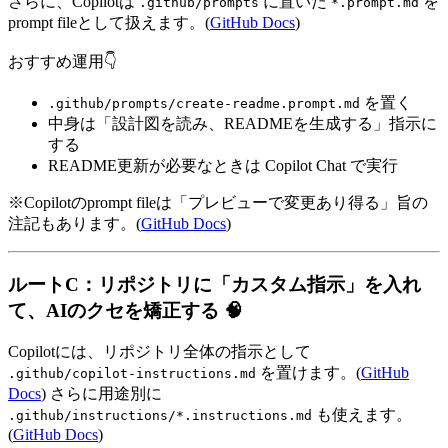
さらに、Copilotは
に置いた
を
.github/prompts
*.prompt.md
prompt fileとして扱えます。(
GitHub Docs
)
おすすめ運用👇
を置く
.github/prompts/create-readme.prompt.md
中身は「設計図を読み、READMEを生成する」指示に
する
README更新が必要なときは Copilot Chat で実行
※Copilotのprompt fileは「プレビューで変更あり得る」旨の
注記もあります。(
GitHub Docs
)
ルートC：リポジトリに「カスタム指示」を入れ
て、AIのクセを矯正する 🧠
Copilotには、リポジトリ全体の指示として
を置けます。(
GitHub
.github/copilot-instructions.md
Docs
) さらに用途別に
も使えます。
.github/instructions/*.instructions.md
(
GitHub Docs
)