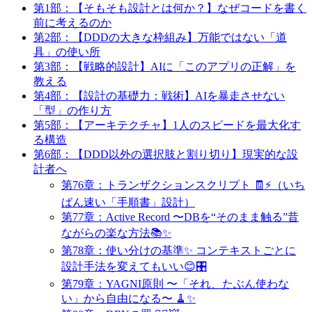
第1部：【そもそも設計とは何か？】なぜコードを書く
前に考えるのか
第2部：【DDDの大きな枠組み】万能ではない「道
具」の使い所
第3部：【戦略的設計】AIに「このアプリの正解」を
教える
第4部：【設計の基礎力：戦術】AIを暴走させない
「型」の作り方
第5部：【アーキテクチャ】1人のスピードを最大化す
る構造
第6部：【DDD以外の選択肢と割り切り】現実的な設
計者へ
第76章：トランザクションスクリプト 🧾⚡（いち
ばん速い「手順書」設計）
第77章：Active Record 〜DBを“そのまま触る”昔
ながらの楽な方法📚✨
第78章：使い分けの基準✨ コンテキストごとに
設計手法を変えてもいい😊🎛️
第79章：YAGNI原則 〜「それ、たぶん使わな
い」から自由になる〜 🧹✨