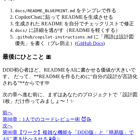
をテンプレで作る
docs/README_BLUEPRINT.md
Copilot/Chatに貼って READMEを生成させる
生成された README を自分でチェックリストで修正
に詳細を逃がす（READMEを軽くする）
docs/
に「用語は設計図
.github/copilot-instructions.md
優先」を書く（ブレ防止）(
GitHub Docs
)
最後にひとこと 🎀
DDD初心者ほど、READMEをAIに書かせる価値が大きいで
す。 だって、**READMEを作るために“自分の設計が言語化
される”**からです🫶
次の章へ進む前に、まずはあなたのプロジェクトで「設計図
1枚」だけ作ってみましょ〜！✨
前へ
第88章：1人でのコードレビュー術 😈📝
次へ
第90章【ワーク】複雑な機能を「DDD版」と「簡易版」で
AIに書き比べさせる 🧪🤖✨