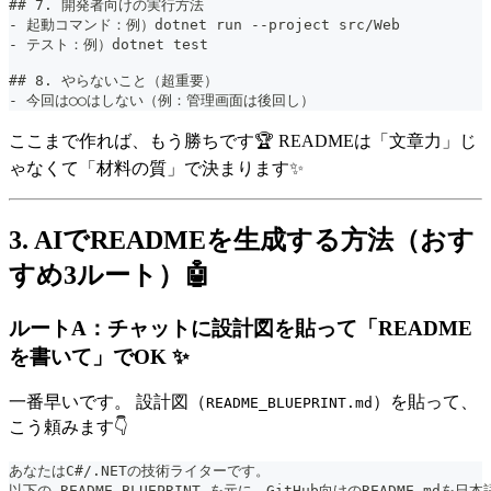
##
 7. 開発者向けの実行方法
-
 起動コマンド：例）dotnet run --project src/Web
-
 テスト：例）dotnet test
##
 8. やらないこと（超重要）
-
 今回は◯◯はしない（例：管理画面は後回し）
ここまで作れば、もう勝ちです🏆 READMEは「文章力」じ
ゃなくて「材料の質」で決まります✨
3. AIでREADMEを生成する方法（おす
すめ3ルート）🤖
ルートA：チャットに設計図を貼って「README
を書いて」でOK ✨
一番早いです。 設計図（
）を貼って、
README_BLUEPRINT.md
こう頼みます👇
あなたはC#/.NETの技術ライターです。
以下の README_BLUEPRINT を元に、GitHub向けのREADME.md