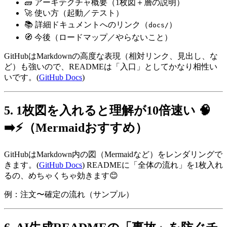
🧱 アーキテクチャ概要（1枚図＋層の説明）
🚀 使い方（起動／テスト）
📚 詳細ドキュメントへのリンク（
）
docs/
🧭 今後（ロードマップ／やらないこと）
GitHubはMarkdownの高度な表現（相対リンク、見出し、な
ど）も強いので、READMEは「入口」としてかなり相性い
いです。(
GitHub Docs
)
5. 1枚図を入れると理解が10倍速い 🧠
➡️⚡（Mermaidおすすめ）
GitHubはMarkdown内の図（Mermaidなど）をレンダリングで
きます。(
GitHub Docs
) READMEに「全体の流れ」を1枚入れ
るの、めちゃくちゃ効きます😊
例：注文〜確定の流れ（サンプル）