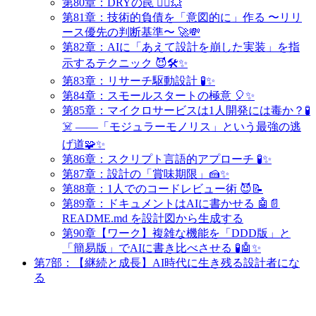
第80章：DRYの罠 🤹‍♀️💥
第81章：技術的負債を「意図的に」作る 〜リリ
ース優先の判断基準〜 🚀💸
第82章：AIに「あえて設計を崩した実装」を指
示するテクニック 😈🛠️✨
第83章：リサーチ駆動設計 🧪✨
第84章：スモールスタートの極意 🎈✨
第85章：マイクロサービスは1人開発には毒か？🧪
☠️ ——「モジュラーモノリス」という最強の逃
げ道🧩✨
第86章：スクリプト言語的アプローチ 🧪✨
第87章：設計の「賞味期限」🍰✨
第88章：1人でのコードレビュー術 😈📝
第89章：ドキュメントはAIに書かせる 🤖📄
README.md を設計図から生成する
第90章【ワーク】複雑な機能を「DDD版」と
「簡易版」でAIに書き比べさせる 🧪🤖✨
第7部：【継続と成長】AI時代に生き残る設計者にな
る