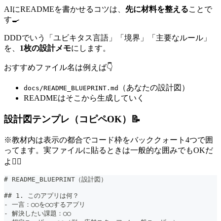
AIにREADMEを書かせるコツは、
先に材料を整える
ことで
す🍳
DDDでいう「ユビキタス言語」「境界」「主要なルール」
を、
1枚の設計メモ
にします。
おすすめファイル名は例えば👇
（あなたの設計図）
docs/README_BLUEPRINT.md
READMEはそこから生成していく
設計図テンプレ（コピペOK）📝
※教材内は表示の都合でコード枠をバッククォート4つで囲
ってます。実ファイルに貼るときは一般的な囲みでもOKだ
よ🙆‍♀️
#
 README_BLUEPRINT（設計図）
##
 1. このアプリは何？
-
 一言：◯◯を◯◯するアプリ
-
 解決したい課題：◯◯