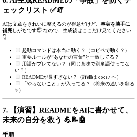
6. AI生成READMEの「事故」を防ぐチ
ェックリスト ✅🧯
AIは文章をきれいに整えるのが得意だけど、
事実を勝手に
補完
しがちです😇 なので、生成後はここだけ見てください
👇
起動コマンドは本当に動く？（コピペで動く？）
重要ルールが“あなたの言葉”と一致してる？
用語がブレてない？（同じ意味で別単語使ってな
い？）
READMEが長すぎない？（詳細は
へ）
docs/
「やらないこと」が入ってる？（将来の迷いを削る
✨）
7. 【演習】READMEをAIに書かせて、
未来の自分を救う 💪📝🤖
手順