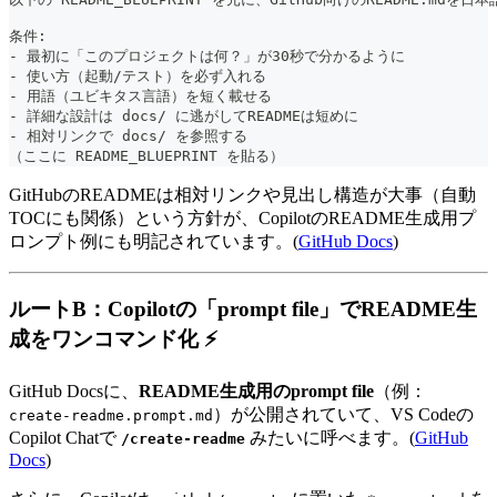
条件:
- 最初に「このプロジェクトは何？」が30秒で分かるように
- 使い方（起動/テスト）を必ず入れる
- 用語（ユビキタス言語）を短く載せる
- 詳細な設計は docs/ に逃がしてREADMEは短めに
- 相対リンクで docs/ を参照する
（ここに README_BLUEPRINT を貼る）
GitHubのREADMEは相対リンクや見出し構造が大事（自動
TOCにも関係）という方針が、CopilotのREADME生成用プ
ロンプト例にも明記されています。(
GitHub Docs
)
ルートB：Copilotの「prompt file」でREADME生
成をワンコマンド化 ⚡
GitHub Docsに、
README生成用のprompt file
（例：
）が公開されていて、VS Codeの
create-readme.prompt.md
Copilot Chatで
みたいに呼べます。(
GitHub
/create-readme
Docs
)