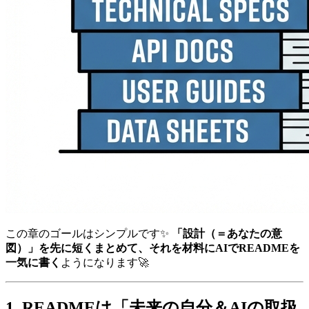
この章のゴールはシンプルです✨
「設計（＝あなたの意
図）」を先に短くまとめて、それを材料にAIでREADMEを
一気に書く
ようになります🚀
1. READMEは「未来の自分＆AIの取扱