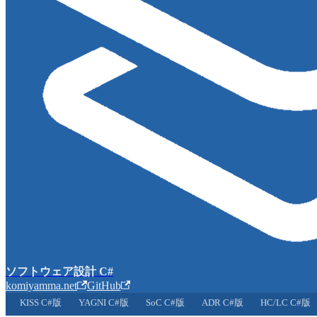
ソフトウェア設計 C#
komiyamma.net
GitHub
KISS C#版
YAGNI C#版
SoC C#版
ADR C#版
HC/LC C#版