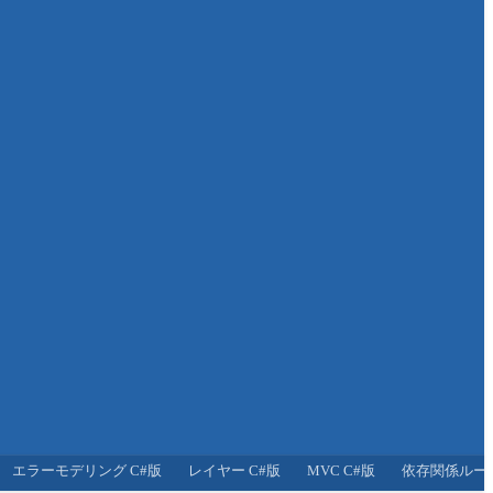
エラーモデリング C#版
レイヤー C#版
MVC C#版
依存関係ルール