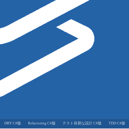
DRY C#版
Refactoring C#版
テスト容易な設計 C#版
TDD C#版