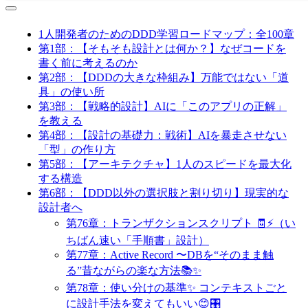
1人開発者のためのDDD学習ロードマップ：全100章
第1部：【そもそも設計とは何か？】なぜコードを
書く前に考えるのか
第2部：【DDDの大きな枠組み】万能ではない「道
具」の使い所
第3部：【戦略的設計】AIに「このアプリの正解」
を教える
第4部：【設計の基礎力：戦術】AIを暴走させない
「型」の作り方
第5部：【アーキテクチャ】1人のスピードを最大化
する構造
第6部：【DDD以外の選択肢と割り切り】現実的な
設計者へ
第76章：トランザクションスクリプト 🧾⚡（い
ちばん速い「手順書」設計）
第77章：Active Record 〜DBを“そのまま触
る”昔ながらの楽な方法📚✨
第78章：使い分けの基準✨ コンテキストごと
に設計手法を変えてもいい😊🎛️