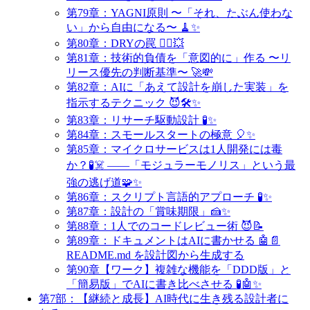
第79章：YAGNI原則 〜「それ、たぶん使わな
い」から自由になる〜 🧹✨
第80章：DRYの罠 🤹‍♀️💥
第81章：技術的負債を「意図的に」作る 〜リ
リース優先の判断基準〜 🚀💸
第82章：AIに「あえて設計を崩した実装」を
指示するテクニック 😈🛠️✨
第83章：リサーチ駆動設計 🧪✨
第84章：スモールスタートの極意 🎈✨
第85章：マイクロサービスは1人開発には毒
か？🧪☠️ ——「モジュラーモノリス」という最
強の逃げ道🧩✨
第86章：スクリプト言語的アプローチ 🧪✨
第87章：設計の「賞味期限」🍰✨
第88章：1人でのコードレビュー術 😈📝
第89章：ドキュメントはAIに書かせる 🤖📄
README.md を設計図から生成する
第90章【ワーク】複雑な機能を「DDD版」と
「簡易版」でAIに書き比べさせる 🧪🤖✨
第7部：【継続と成長】AI時代に生き残る設計者に