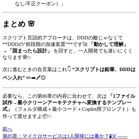
なし/不正クーポン）」
まとめ 🌸
スクリプト言語的アプローチは、DDDの敵じゃなくて
**DDDの“前段階の加速装置”**です🚀
「動かして理解」
→「固まったら設計」
を回すと、一人開発でも迷いにくく
なります🧭✨
次に進むときの合言葉はこれ👇
“スクリプトは鉛筆、DDDは
ペン入れ”
✏️➡️🖊️😊
必要なら、この第86章の内容に合わせて、次は
「1ファイル
試作→最小クリーンアーキテクチャへ変換するテンプレ一
式」
（フォルダ構成＋最小コード＋Copilot用プロンプト）も
作って渡せますよ📦✨
前へ
第85章：マイクロサービスは1人開発には毒か？🧪☠️ ——