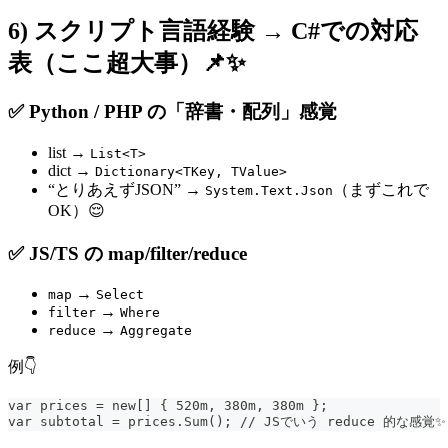
6) スクリプト言語経験 → C#での対応
表（ここ超大事）📌✨
✅ Python / PHP の「辞書・配列」感覚
list →
List<T>
dict →
Dictionary<TKey, TValue>
“とりあえずJSON” →
（まずこれで
System.Text.Json
OK）😌
✅ JS/TS の map/filter/reduce
→
map
Select
→
filter
Where
→
reduce
Aggregate
例👇
var prices = new[] { 520m, 380m, 380m };
var subtotal = prices.Sum(); // JSでいう reduce 的な感覚✨