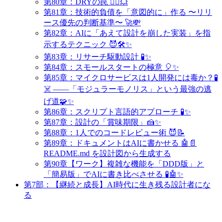
第80章：DRYの罠 🤹‍♀️💥
第81章：技術的負債を「意図的に」作る 〜リリ
ース優先の判断基準〜 🚀💸
第82章：AIに「あえて設計を崩した実装」を指
示するテクニック 😈🛠️✨
第83章：リサーチ駆動設計 🧪✨
第84章：スモールスタートの極意 🎈✨
第85章：マイクロサービスは1人開発には毒か？🧪
☠️ ——「モジュラーモノリス」という最強の逃
げ道🧩✨
第86章：スクリプト言語的アプローチ 🧪✨
第87章：設計の「賞味期限」🍰✨
第88章：1人でのコードレビュー術 😈📝
第89章：ドキュメントはAIに書かせる 🤖📄
README.md を設計図から生成する
第90章【ワーク】複雑な機能を「DDD版」と
「簡易版」でAIに書き比べさせる 🧪🤖✨
第7部：【継続と成長】AI時代に生き残る設計者にな
る