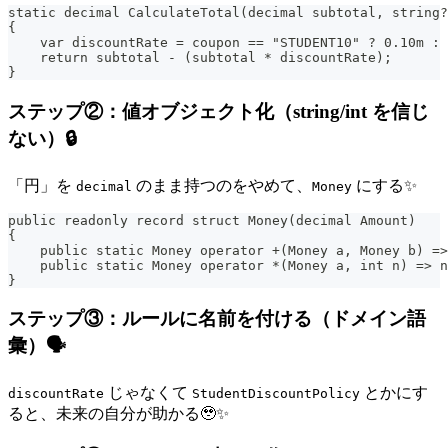
static decimal CalculateTotal(decimal subtotal, string?
{
    var discountRate = coupon == "STUDENT10" ? 0.10m : 
    return subtotal - (subtotal * discountRate);
}
ステップ②：値オブジェクト化（string/int を信じ
ない）🔒
「円」を
のまま持つのをやめて、
にする✨
decimal
Money
public readonly record struct Money(decimal Amount)
{
    public static Money operator +(Money a, Money b) =>
    public static Money operator *(Money a, int n) => n
}
ステップ③：ルールに名前を付ける（ドメイン語
彙）🗣️
じゃなくて
とかにす
discountRate
StudentDiscountPolicy
ると、未来の自分が助かる🥹✨