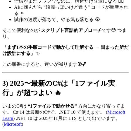
仕様がまだフワフワなのに、構造だけ立派になる 😵‍💫
AIに頼んだら “綺麗っぽいけど違う” コードが量産され
る 🌀
試作の速度が落ちて、やる気も落ちる 😭
そこで便利なのが
スクリプト言語的アプローチ
です😊 つま
り、
「まず1本の手順コードで動かして理解する → 固まった所だ
け設計にする」
✨
この順番にすると、迷いが減ります🧭💕
3) 2025〜最新のC#は「1ファイル実
行」が超つよい 🔥
いまのC#は
“1ファイルで動かせる”
方向にかなり寄ってま
す。 C# 14 は最新のC#で、.NET 10 で使えます。 (
Microsoft
Learn
) .NET 10 は 2025年11月に LTS として出ています。
(
Microsoft
)