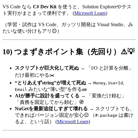
VS Code なら
C# Dev Kit
を使うと、Solution Explorerやテス
ト実行がまとまって便利です。 (
Microsoft Learn
)
（学習・試作は VS Code、ガッツリ開発は Visual Studio、み
たいな使い分けもアリ😊）
10) つまずきポイント集（先回り）⚠️💡
スクリプトが巨大化して死ぬ
→ 「I/O と計算を分離」
だけ最初にやる✂️
“とりあえずstring”が増えて死ぬ
→
,
,
Money
UserId
みたいな“薄い型”を作る🧱
Email
AIが勝手に設計を盛ってくる
→ 「変換だけ頼む」
「責務を固定してから頼む」🧭
NuGetを最新追従しすぎて壊れる
→ スクリプトでも、
できればバージョン固定が安心😌 （
は書け
#:package
るよ、という話） (
Microsoft Learn
)