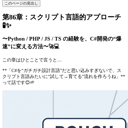
このページの見出し
第86章：スクリプト言語的アプローチ
🧪✨
〜Python / PHP / JS / TS の経験を、C#開発の“爆
速”に変える方法〜🚀💻
この章はひとことで言うと…
**「C#を“ガチガチ設計言語”だと思い込みすぎないで、ス
クリプト言語みたいに“試して→育てる”流れを作ろうね」**
って話です😊🌱