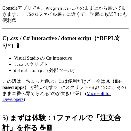
Consoleアプリでも、
にそのまま上から書いて動
Program.cs
きます。 「JSの1ファイル感」に近くて、学習にも試作にも
便利😊
C) .csx / C# Interactive / dotnet-script（“REPL寄
り”）🧪
Visual Studio の C# Interactive
スクリプト
.csx
（外部ツール）
dotnet-script
この辺は「ちょっと遊ぶ」には便利だけど、今は
A（file-
based apps）
が強いです✨ （“スクリプトっぽいのに、その
まま本番へ育てられる”のが大きい💡） (
Microsoft for
Developers
)
5) まずは体験：1ファイルで「注文合
計」を作る ☕🧾