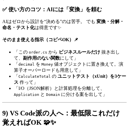
✅ 使い方のコツ：AIには「変換」を頼む
AIはゼロから設計を“決める”のは苦手。 でも
変換・分解・
命名・テスト化
は得意です✨
そのまま使える指示（コピペOK）📌
「この
から
ビジネスルールだけ
抜き出し
order.cs
て、
副作用のない関数
にして」
「
を
値オブジェクトに置き換えて。演
decimal
Money
算子オーバーロードも用意して」
「
の
ユニットテスト（xUnit）を3ケー
CalculateTotal
ス
作って」
「I/O（JSON解析）と計算処理を分離して、
と
に分ける案を出して」
Application
Domain
9) VS Code派の人へ：最低限これだけ
覚えればOK 🧩✨