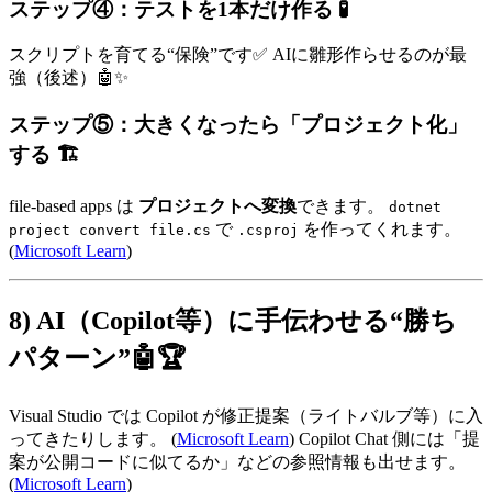
ステップ④：テストを1本だけ作る 🧪
スクリプトを育てる“保険”です✅ AIに雛形作らせるのが最
強（後述）🤖✨
ステップ⑤：大きくなったら「プロジェクト化」
する 🏗️
file-based apps は
プロジェクトへ変換
できます。
dotnet
で
を作ってくれます。
project convert file.cs
.csproj
(
Microsoft Learn
)
8) AI（Copilot等）に手伝わせる“勝ち
パターン”🤖🏆
Visual Studio では Copilot が修正提案（ライトバルブ等）に入
ってきたりします。 (
Microsoft Learn
) Copilot Chat 側には「提
案が公開コードに似てるか」などの参照情報も出せます。
(
Microsoft Learn
)