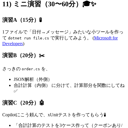
11) ミニ演習（30〜60分）🎓✨
演習A（15分）🧪
1ファイルで「日付→メッセージ」みたいな小ツールを作っ
て
で実行してみよう。 (
Microsoft for
dotnet run file.cs
Developers
)
演習B（20分）✂️
さっきの
を、
order.cs
JSON解析（外側）
合計計算（内側） に分けて、計算部分を関数にしてね
✅
演習C（20分）🤖
Copilotにこう頼んで、xUnitテストを作ってもらう🧪
「合計計算のテストを3ケース作って（クーポンあり/