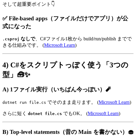
そして超重要ポイント👇
✅ File-based apps（ファイルだけでアプリ）が公
式になった
なしで
、C#ファイル1枚から build/run/publish までで
.csproj
きる仕組みです。 (
Microsoft Learn
)
4) C#をスクリプトっぽく使う「3つの
型」🧰✨
A) 1ファイル実行（いちばん今っぽい）🧨
でそのまま走ります。 (
Microsoft Learn
)
dotnet run file.cs
さらに短く
でもOK。 (
Microsoft Learn
)
dotnet file.cs
B) Top-level statements（昔の Main を書かない）🧁