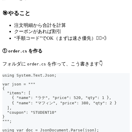
🎯やること
注文明細から合計を計算
クーポンがあれば割引
“手順コード”でOK（まずは速さ優先）🏃‍♀️💨
①
を作る
order.cs
フォルダに
を作って、こう書きます👇
order.cs
using System.Text.Json;
var json = """
{
  "items": [
    { "name": "ラテ", "price": 520, "qty": 1 },
    { "name": "マフィン", "price": 380, "qty": 2 }
  ],
  "coupon": "STUDENT10"
}
""";
using var doc = JsonDocument.Parse(json);