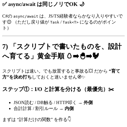
✅ async/await は同じノリでOK 🌙
C#の
は、JS/TS経験者ならかなり入りやすいで
async/await
す😊 （ただし戻り値が
/
になるのがポイン
Task
Task<T>
ト）
7) 「スクリプトで書いたものを、設計
へ育てる」黄金手順 🥚➡️🐣➡️🐓
スクリプトは速い。でも放置すると事故る💥 だから
“育て
方”を決め打ち
しておくと迷いません🧭✨
ステップ①：I/O と計算を分ける（最優先）✂️
JSON読む / DB触る / HTTP叩く →
外側
合計計算 / 割引ルール →
内側
まずは “計算だけの関数” を作る👇