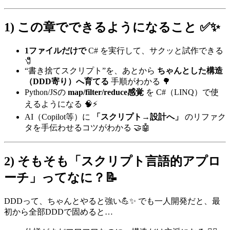
1) この章でできるようになること ✅✨
1ファイルだけで
C# を実行して、サクッと試作できる
🧷
“書き捨てスクリプト”を、あとから
ちゃんとした構造
（DDD寄り）へ育てる
手順がわかる 🌳
Python/JSの
map/filter/reduce感覚
を C#（LINQ）で使
えるようになる 🧠⚡
AI（Copilot等）に
「スクリプト→設計へ」
のリファク
タを手伝わせるコツがわかる 🤝🤖
2) そもそも「スクリプト言語的アプロ
ーチ」ってなに？📝
DDDって、ちゃんとやると強い💪✨ でも一人開発だと、最
初から全部DDDで固めると…