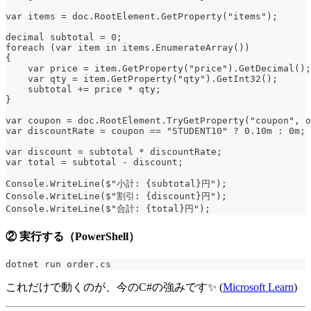
var items = doc.RootElement.GetProperty("items");
decimal subtotal = 0;
foreach (var item in items.EnumerateArray())
{
    var price = item.GetProperty("price").GetDecimal();
    var qty = item.GetProperty("qty").GetInt32();
    subtotal += price * qty;
}
var coupon = doc.RootElement.TryGetProperty("coupon", o
var discountRate = coupon == "STUDENT10" ? 0.10m : 0m;
var discount = subtotal * discountRate;
var total = subtotal - discount;
Console.WriteLine($"小計: {subtotal}円");
Console.WriteLine($"割引: {discount}円");
Console.WriteLine($"合計: {total}円");
② 実行する（PowerShell）
dotnet run order.cs
これだけで動くのが、今のC#の強みです✨ (
Microsoft Learn
)