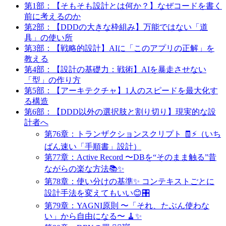
第1部：【そもそも設計とは何か？】なぜコードを書く
前に考えるのか
第2部：【DDDの大きな枠組み】万能ではない「道
具」の使い所
第3部：【戦略的設計】AIに「このアプリの正解」を
教える
第4部：【設計の基礎力：戦術】AIを暴走させない
「型」の作り方
第5部：【アーキテクチャ】1人のスピードを最大化す
る構造
第6部：【DDD以外の選択肢と割り切り】現実的な設
計者へ
第76章：トランザクションスクリプト 🧾⚡（いち
ばん速い「手順書」設計）
第77章：Active Record 〜DBを“そのまま触る”昔
ながらの楽な方法📚✨
第78章：使い分けの基準✨ コンテキストごとに
設計手法を変えてもいい😊🎛️
第79章：YAGNI原則 〜「それ、たぶん使わな
い」から自由になる〜 🧹✨