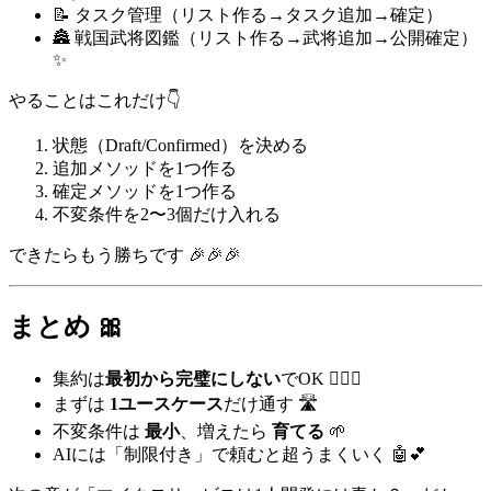
📝 タスク管理（リスト作る→タスク追加→確定）
🏯 戦国武将図鑑（リスト作る→武将追加→公開確定）
✨
やることはこれだけ👇
状態（Draft/Confirmed）を決める
追加メソッドを1つ作る
確定メソッドを1つ作る
不変条件を2〜3個だけ入れる
できたらもう勝ちです 🎉🎉🎉
まとめ 🎀
集約は
最初から完璧にしない
でOK 🙆‍♀️✨
まずは
1ユースケース
だけ通す 🛣️
不変条件は
最小
、増えたら
育てる
🌱
AIには「制限付き」で頼むと超うまくいく 🤖💕