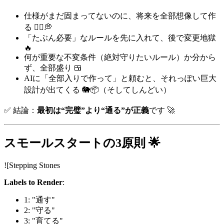
仕様がまだ固まってないのに、将来を全部想像して作
る 🧙‍♂️💭
「たぶん必要」なルールを先に入れて、後で変更地獄
🔥
何が重要な不変条件（絶対守りたいルール）か分から
ず、全部盛り 🍱
AIに「全部入りで作って」と頼むと、それっぽい巨大
設計が出てくる 🐘📦（そしてしんどい）
✅ 結論：
最初は“完璧”より“通る”が正義
です 🚀
スモールスタートの3原則 🌟
![Stepping Stones
Labels to Render
:
1: "通す"
2: "守る"
3: "育てる"