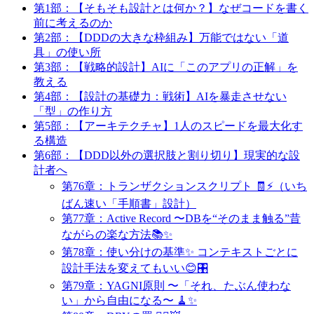
第1部：【そもそも設計とは何か？】なぜコードを書く
前に考えるのか
第2部：【DDDの大きな枠組み】万能ではない「道
具」の使い所
第3部：【戦略的設計】AIに「このアプリの正解」を
教える
第4部：【設計の基礎力：戦術】AIを暴走させない
「型」の作り方
第5部：【アーキテクチャ】1人のスピードを最大化す
る構造
第6部：【DDD以外の選択肢と割り切り】現実的な設
計者へ
第76章：トランザクションスクリプト 🧾⚡（いち
ばん速い「手順書」設計）
第77章：Active Record 〜DBを“そのまま触る”昔
ながらの楽な方法📚✨
第78章：使い分けの基準✨ コンテキストごとに
設計手法を変えてもいい😊🎛️
第79章：YAGNI原則 〜「それ、たぶん使わな
い」から自由になる〜 🧹✨