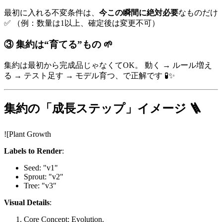
最初に入れる不変条件は、
今この瞬間に絶対必要
なものだけ
✅ （例：数量は1以上、確定後は変更不可）
③ 集約は“育てる”もの 🌱
集約は最初から完成品じゃなくてOK。 動く → ルール増え
る → テスト足す → モデル育つ、で正解です 🧪✨
集約の「成長ステップ」イメージ 🪜
![Plant Growth
Labels to Render
:
Seed: "v1"
Sprout: "v2"
Tree: "v3"
Visual Details
:
Core Concept: Evolution.