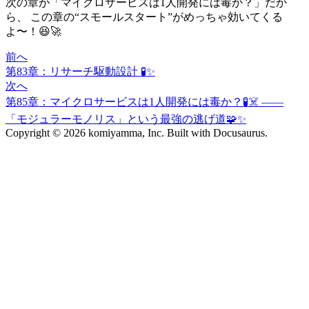
次の章が「マイクロサービスは1人開発には毒か？」だか
ら、 この章の“スモールスタート”がめっちゃ効いてくる
よ〜！😆🚀
前へ
第83章：リサーチ駆動設計 🧪✨
次へ
第85章：マイクロサービスは1人開発には毒か？🧪☠️ ——
「モジュラーモノリス」という最強の逃げ道🧩✨
Copyright © 2026 komiyamma, Inc. Built with Docusaurus.