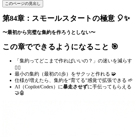
このページの見出し
第84章：スモールスタートの極意 🎈✨
〜最初から完璧な集約を作ろうとしない〜
この章でできるようになること 🎯
「集約ってどこまで作ればいいの？」の迷いを減らす
🙆‍♀️
最小の集約（最初の1歩）をサクッと作れる 🧩
仕様が増えたら、集約を“育てる”感覚で拡張できる 🌱
AI（Copilot/Codex）に
暴走させず
に手伝ってもらえる
🤝🤖