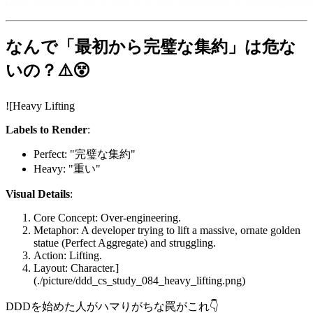
なんで「最初から完璧な集約」は危な
いの？⚠️😵
![Heavy Lifting
Labels to Render
:
Perfect: "完璧な集約"
Heavy: "重い"
Visual Details
:
Core Concept: Over-engineering.
Metaphor: A developer trying to lift a massive, ornate golden
statue (Perfect Aggregate) and struggling.
Action: Lifting.
Layout: Character.]
(./picture/ddd_cs_study_084_heavy_lifting.png)
DDDを始めた人がハマりがちな罠がこれ👇