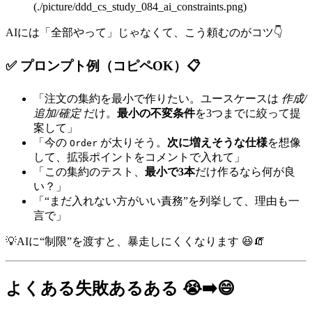
(./picture/ddd_cs_study_084_ai_constraints.png)
AIには「全部やって」じゃなくて、こう頼むのがコツ👇
✅ プロンプト例（コピペOK）📋
「注文の集約を最小で作りたい。ユースケースは
作成/
追加/確定
だけ。
最小の不変条件
を3つまでに絞って提
案して」
「今の
が太りそう。
次に増えそうな仕様
を想像
Order
して、拡張ポイントをコメントで入れて」
「この集約のテスト、
最小で3本
だけ作るなら何が良
い？」
「“まだ入れない方がいい責務”を列挙して、理由も一
言で」
💡AIに“制限”を渡すと、暴走しにくくなります 😆🧯
よくある失敗あるある 😭➡️😄