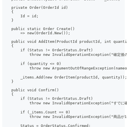
    private Order(OrderId id)
    {
        Id = id;
    }
    public static Order Create()
        => new(OrderId.New());
    public void AddItem(ProductId productId, int quanti
    {
        if (Status != OrderStatus.Draft)
            throw new InvalidOperationException(
        if (quantity <= 0)
            throw new ArgumentOutOfRangeException(n
        _items.Add(new OrderItem(productId, quantity));
    }
    public void Confirm()
    {
        if (Status != OrderStatus.Draft)
            throw new InvalidOperationException("
        if (_items.Count == 0)
            throw new InvalidOperationException
        Status = OrderStatus.Confirmed;