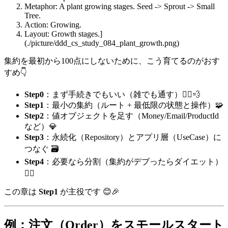
Metaphor: A plant growing stages. Seed -> Sprout -> Small
Tree.
Action: Growing.
Layout: Growth stages.]
(./picture/ddd_cs_study_084_plant_growth.png)
集約を最初から100点にしないために、こう育てるのがおす
すめ👇
Step0
：まず手続きでもいい（雑でも通す）🏃‍♀️💨
Step1
：最小の集約（ルート + 最低限の状態と操作）🧩
Step2
：値オブジェクトを足す（Money/Email/ProductId
など）💎
Step3
：永続化（Repository）とアプリ層（UseCase）に
つなぐ 🗃️
Step4
：必要なら分割（集約がデブったらダイエット）
🏋️‍♀️
この章は
Step1
が主役です 😊🎉
例：注文（Order）をスモールスタート