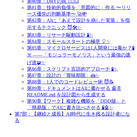
第80章：DRYの罠 🤹‍♀️💥
第81章：技術的負債を「意図的に」作る 〜リリ
ース優先の判断基準〜 🚀💸
第82章：AIに「あえて設計を崩した実装」を指
示するテクニック 😈🛠️✨
第83章：リサーチ駆動設計 🧪✨
第84章：スモールスタートの極意 🎈✨
第85章：マイクロサービスは1人開発には毒か？🧪
☠️ ——「モジュラーモノリス」という最強の逃
げ道🧩✨
第86章：スクリプト言語的アプローチ 🧪✨
第87章：設計の「賞味期限」🍰✨
第88章：1人でのコードレビュー術 😈📝
第89章：ドキュメントはAIに書かせる 🤖📄
README.md を設計図から生成する
第90章【ワーク】複雑な機能を「DDD版」と
「簡易版」でAIに書き比べさせる 🧪🤖✨
第7部：【継続と成長】AI時代に生き残る設計者にな
る