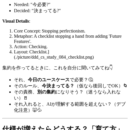
Needed: "今必要?"
Decided: "決まってる?"
Visual Details
:
Core Concept: Stopping perfectionism.
Metaphor: A checklist stopping a hand from adding 'Future
Features'.
Action: Checking.
Layout: Checklist.]
(./picture/ddd_cs_study_084_checklist.png)
集約を作ってるときに、これを自分に聞いてみてね👇
それ、
今日のユースケース
で必要？🤔
そのルール、
今決まってる？
（仮なら後回しでOK）🌀
その責務、
別の集約
になりそう？（迷うなら入れな
い）🚪
それ入れると、AIが理解する範囲を超えない？（デブ
化注意）🐷💦
仕様が増えたらどうする？「育て方」