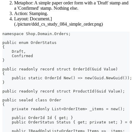
Metaphor: A simple paper order form with a 'Draft' stamp and
a 'Confirmed' stamp. Nothing else.
Action: Stamping.
Layout: Document.]
(./picture/ddd_cs_study_084_simple_order.png)
namespace Shop.Domain.Orders;
public enum OrderStatus
{
    Draft,
    Confirmed
}
public readonly record struct OrderId(Guid Value)
{
    public static OrderId New() => new(Guid.NewGuid());
}
public readonly record struct ProductId(Guid Value);
public sealed class Order
{
    private readonly List<OrderItem> _items = new();
    public OrderId Id { get; }
    public OrderStatus Status { get; private set; } = O
    public IReadOnlyList<OrderItem> Items => _items;