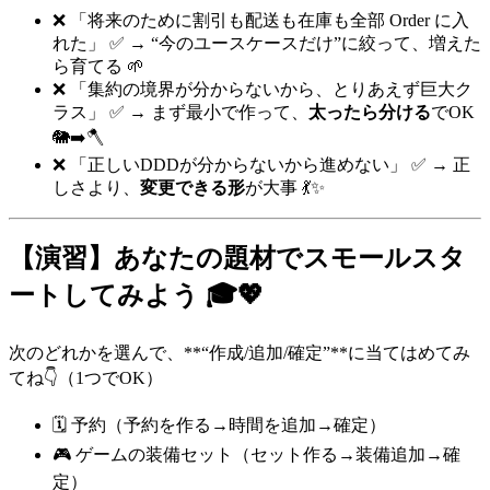
❌ 「将来のために割引も配送も在庫も全部 Order に入
れた」 ✅ → “今のユースケースだけ”に絞って、増えた
ら育てる 🌱
❌ 「集約の境界が分からないから、とりあえず巨大ク
ラス」 ✅ → まず最小で作って、
太ったら分ける
でOK
🐘➡️🪓
❌ 「正しいDDDが分からないから進めない」 ✅ → 正
しさより、
変更できる形
が大事 💃✨
【演習】あなたの題材でスモールスタ
ートしてみよう 🎓💖
次のどれかを選んで、**“作成/追加/確定”**に当てはめてみ
てね👇（1つでOK）
🗓️ 予約（予約を作る→時間を追加→確定）
🎮 ゲームの装備セット（セット作る→装備追加→確
定）