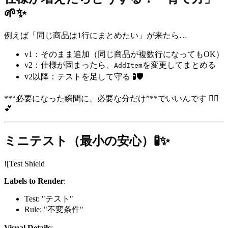
🌱✨
例えば「同じ商品は1行にまとめたい」が来たら…
v1：そのまま追加（同じ商品が複数行になってもOK）
v2：仕様が固まったら、
を変更してまとめる
AddItem
v2以降：テストを足して守る 🧪🛡️
**“必要になった瞬間に、必要な分だけ”**でいいんです 🙆‍♀️
💕
ミニテスト（最小の安心）🧪✨
![Test Shield
Labels to Render
:
Test: "テスト"
Rule: "不変条件"
Visual Details
: