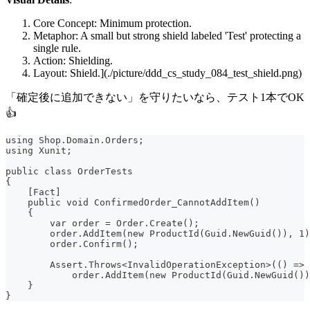
Core Concept: Minimum protection.
Metaphor: A small but strong shield labeled 'Test' protecting a
single rule.
Action: Shielding.
Layout: Shield.](./picture/ddd_cs_study_084_test_shield.png)
「確定後に追加できない」を守りたいなら、テスト1本でOK
👍
using Shop.Domain.Orders;
using Xunit;
public class OrderTests
{
    [Fact]
    public void ConfirmedOrder_CannotAddItem()
    {
        var order = Order.Create();
        order.AddItem(new ProductId(Guid.NewGuid()), 1)
        order.Confirm();
        Assert.Throws<InvalidOperationException>(() =>
            order.AddItem(new ProductId(Guid.NewGuid())
    }
}