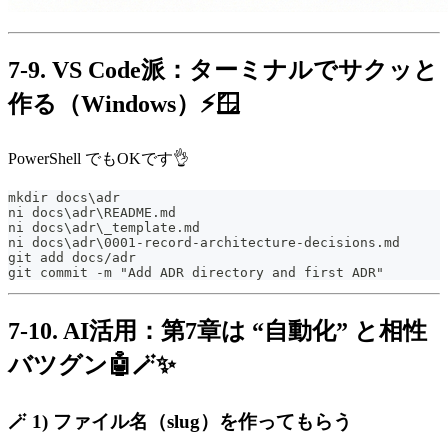
7-9. VS Code派：ターミナルでサクッと
作る（Windows）⚡🪟
PowerShell でもOKです👌
mkdir docs\adr
ni docs\adr\README.md
ni docs\adr\_template.md
ni docs\adr\0001-record-architecture-decisions.md
git add docs/adr
git commit -m "Add ADR directory and first ADR"
7-10. AI活用：第7章は “自動化” と相性
バツグン🤖🪄✨
🪄 1) ファイル名（slug）を作ってもらう