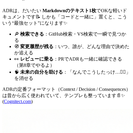
ADRは、だいたい
Markdownのテキスト1枚
でOKな軽いド
キュメントです📝 しかも「コードと一緒に」置くと、こう
いう“最強セット”になります✨
🔎
検索できる
：GitHub検索・VS検索で一瞬で見つか
る
🧭
変更履歴が残る
：いつ、誰が、どんな理由で決めた
か追える
👀
レビューに乗る
：PRでADRも一緒に確認できる
（第8章でやるよ）
🧠
未来の自分を助ける
：「なんでこうしたっけ…😵‍💫」
を消せる
ADRの定番フォーマット（Context / Decision / Consequences）
は昔から広く使われていて、テンプレも整っています📄✨
(
Cognitect.com
)