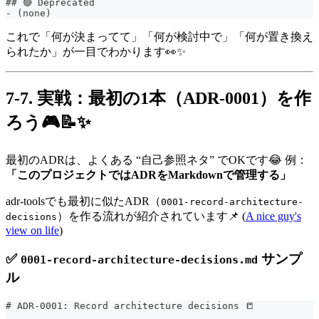
##
 🔴 Deprecated
-
 (none)
これで「何が決まってて」「何が検討中で」「何が置き換え
られたか」が一目でわかります👀✨
7-7. 実戦：最初の1本（ADR-0001）を作
ろう🎮📝✨
最初のADRは、よくある “自己参照ネタ” でOKです😂 例：
「このプロジェクトではADRをMarkdownで管理する」
adr-toolsでも最初に似たADR（
0001-record-architecture-
）を作る流れが紹介されています📌 (
A nice guy's
decisions
view on life
)
✅
サンプ
0001-record-architecture-decisions.md
ル
#
 ADR-0001: Record architecture decisions 📒