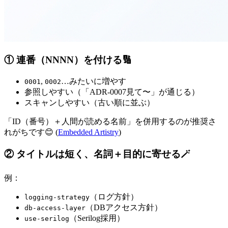
① 連番（NNNN）を付ける🔢
,
…みたいに増やす
0001
0002
参照しやすい（「ADR-0007見て〜」が通じる）
スキャンしやすい（古い順に並ぶ）
「ID（番号）＋人間が読める名前」を併用するのが推奨さ
れがちです😊 (
Embedded Artistry
)
② タイトルは短く、
名詞＋目的
に寄せる🪄
例：
（ログ方針）
logging-strategy
（DBアクセス方針）
db-access-layer
（Serilog採用）
use-serilog