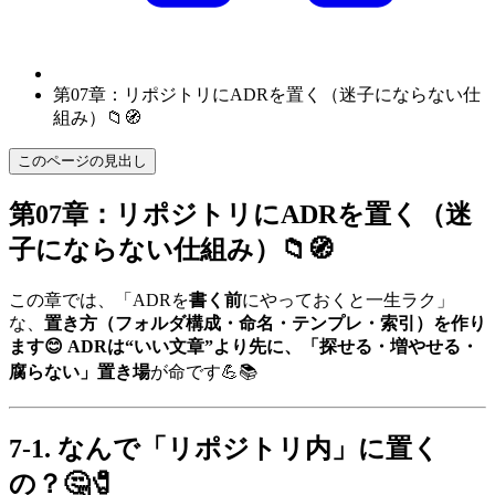
第07章：リポジトリにADRを置く（迷子にならない仕
組み）📁🧭
このページの見出し
第07章：リポジトリにADRを置く（迷
子にならない仕組み）📁🧭
この章では、「ADRを
書く前
にやっておくと一生ラク」
な、
置き方（フォルダ構成・命名・テンプレ・索引）
を作り
ます😊 ADRは“いい文章”より先に、
「探せる・増やせる・
腐らない」置き場
が命です💪📚
7-1. なんで「リポジトリ内」に置く
の？🤔🧷