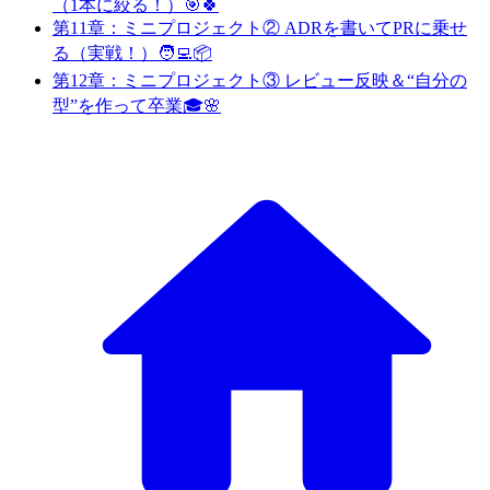
（1本に絞る！）🎯🍀
第11章：ミニプロジェクト② ADRを書いてPRに乗せ
る（実戦！）🧑‍💻📦
第12章：ミニプロジェクト③ レビュー反映＆“自分の
型”を作って卒業🎓🌸