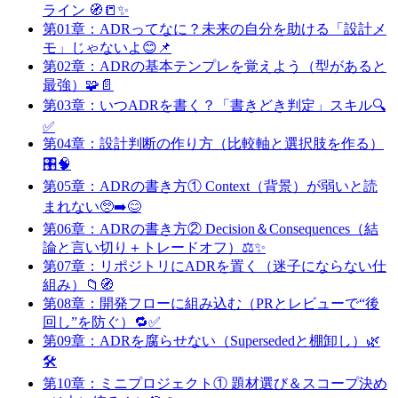
ライン 🧭📒✨
第01章：ADRってなに？未来の自分を助ける「設計メ
モ」じゃないよ😊📌
第02章：ADRの基本テンプレを覚えよう（型があると
最強）🧩📄
第03章：いつADRを書く？「書きどき判定」スキル🔍
✅
第04章：設計判断の作り方（比較軸と選択肢を作る）
🎛️🧠
第05章：ADRの書き方① Context（背景）が弱いと読
まれない🥺➡️😊
第06章：ADRの書き方② Decision＆Consequences（結
論と言い切り＋トレードオフ）⚖️✨
第07章：リポジトリにADRを置く（迷子にならない仕
組み）📁🧭
第08章：開発フローに組み込む（PRとレビューで“後
回し”を防ぐ）🔁✅
第09章：ADRを腐らせない（Supersededと棚卸し）🌿
🛠️
第10章：ミニプロジェクト① 題材選び＆スコープ決め