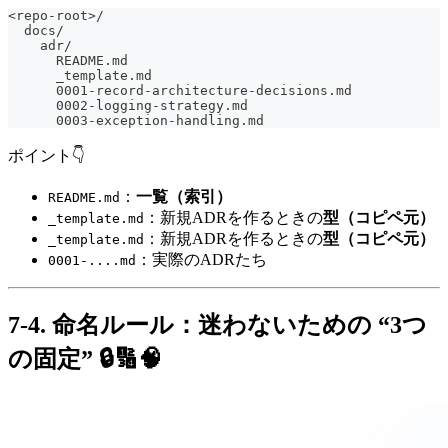
<repo-root>/
  docs/
    adr/
      README.md
      _template.md
      0001-record-architecture-decisions.md
      0002-logging-strategy.md
      0003-exception-handling.md
ポイント👇
：
一覧（索引）
README.md
：新規ADRを作るときの
型（コピペ元）
_template.md
：新規ADRを作るときの
型（コピペ元）
_template.md
：実際のADRたち
0001-....md
7-4. 命名ルール：迷わないための “3つ
の固定” 🔒🔢🧠