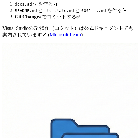
を作る📁
docs/adr/
と
と
を作る📝
README.md
_template.md
0001-...md
Git Changes
でコミットする✅
Visual StudioのGit操作（コミット）は公式ドキュメントでも
案内されています📌 (
Microsoft Learn
)