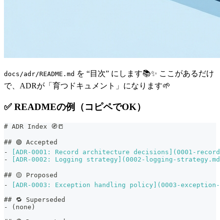
を “目次” にします📚✨ ここがあるだけ
docs/adr/README.md
で、ADRが「育つドキュメント」になります🌱
✅ READMEの例（コピペでOK）
#
 ADR Index 🧭📒
##
 🟢 Accepted
-
[
ADR-0001: Record architecture decisions
](
0001-record
-
[
ADR-0002: Logging strategy
](
0002-logging-strategy.md
##
 🟡 Proposed
-
[
ADR-0003: Exception handling policy
](
0003-exception
##
 🔁 Superseded
-
 (none)