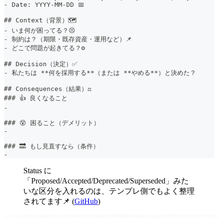
-
 Date: YYYY-MM-DD 📅
##
 Context（背景）🗺️
-
 いま何が困ってる？😣
-
 制約は？（期限・既存資産・運用など）📌
-
 どこで問題が起きてる？⚙️
##
 Decision（決定）✅
-
 私たちは 
**
何を採用する
**
（または 
**
やめる
**
）と決めた？
##
 Consequences（結果）⚖️
###
 👍 良くなること
- 
###
 😵 困ること（デメリット）
- 
###
 🔜 もし見直すなら（条件）
- 
Status に
「Proposed/Accepted/Deprecated/Superseded」みた
いな区分を入れるのは、テンプレ側でもよく整理
されてます📌 (
GitHub
)