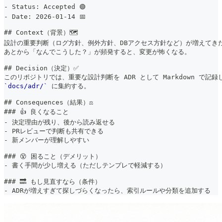
-
 Status: Accepted 🟢
-
 Date: 2026-01-14 📅
##
 Context（背景）🗺️
設計の重要判断（ログ方針、例外方針、DBアクセス方針など）が増えてき
あとから「なんでこうした？」が頻発すると、変更が怖くなる。
##
 Decision（決定）✅
このリポジトリでは、重要な設計判断を ADR として Markdown で記録
`docs/adr/`
 に集約する。
##
 Consequences（結果）⚖️
###
 👍 良くなること
-
 決定理由が残り、後から読み返せる
-
 PRレビューで判断も共有できる
-
 新メンバーが理解しやすい
###
 😵 困ること（デメリット）
-
 書く手間が少し増える（ただしテンプレで軽減する）
###
 🔜 もし見直すなら（条件）
-
 ADRが増えすぎて探しづらくなったら、索引ルールや分類を追加する