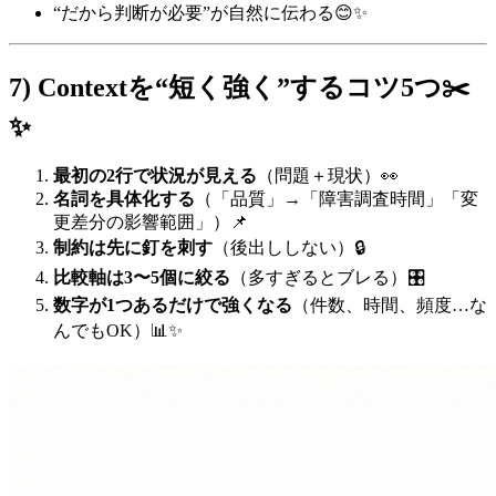
“だから判断が必要”が自然に伝わる😊✨
7) Contextを“短く強く”するコツ5つ✂️
✨
最初の2行で状況が見える
（問題＋現状）👀
名詞を具体化する
（「品質」→「障害調査時間」「変
更差分の影響範囲」）📌
制約は先に釘を刺す
（後出ししない）🔒
比較軸は3〜5個に絞る
（多すぎるとブレる）🎛️
数字が1つあるだけで強くなる
（件数、時間、頻度…な
んでもOK）📊✨