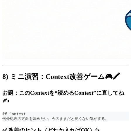
8) ミニ演習：Context改善ゲーム🎮🖍️
お題：このContextを“読めるContext”に直してね
✍️
##
 Context
例外処理の方針を決めたい。今のままだと良くない気がする。
✅ 改善のヒント（どれか入ればOK）✨