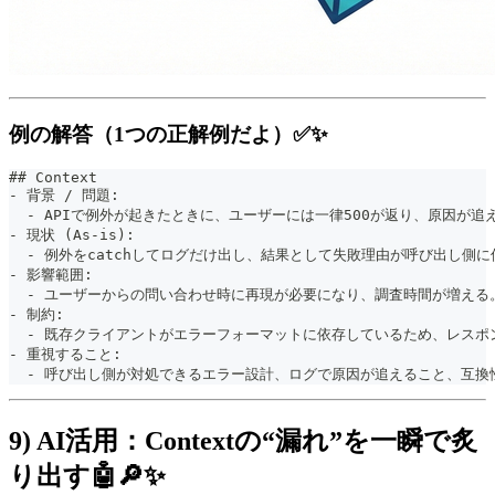
例の解答（1つの正解例だよ）✅✨
##
 Context
-
 背景 / 問題:
-
 APIで例外が起きたときに、ユーザーには一律500が返り、原因が追
-
 現状 (As-is):
-
 例外をcatchしてログだけ出し、結果として失敗理由が呼び出し側
-
 影響範囲:
-
 ユーザーからの問い合わせ時に再現が必要になり、調査時間が増える
-
 制約:
-
 既存クライアントがエラーフォーマットに依存しているため、レスポ
-
 重視すること:
-
 呼び出し側が対処できるエラー設計、ログで原因が追えること、互換
9) AI活用：Contextの“漏れ”を一瞬で炙
り出す🤖🔎✨