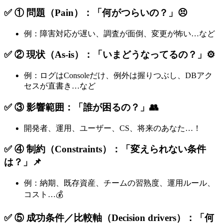
✅ ① 問題（Pain）：「何がつらいの？」😣
例：障害対応が遅い、調査が面倒、変更が怖い…など
✅ ② 現状（As-is）：「いまどうなってるの？」⚙️
例：ログはConsoleだけ、例外は握りつぶし、DBアク
セスが直書き…など
✅ ③ 影響範囲：「誰が困るの？」👥
開発者、運用、ユーザー、CS、将来のあなた…！
✅ ④ 制約（Constraints）：「変えられない条件
は？」📌
例：納期、既存資産、チームの習熟度、運用ルール、
コスト…💰
✅ ⑤ 成功条件／比較軸（Decision drivers）：「何