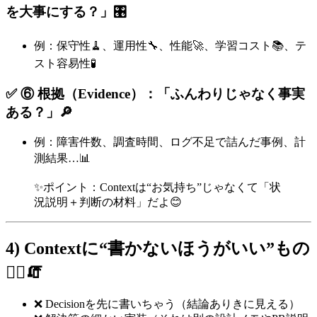
を大事にする？」🎛️
例：保守性🧹、運用性🔧、性能🚀、学習コスト📚、テ
スト容易性🧪
✅ ⑥ 根拠（Evidence）：「ふんわりじゃなく事実
ある？」🔎
例：障害件数、調査時間、ログ不足で詰んだ事例、計
測結果…📊
✨ポイント：Contextは“お気持ち”じゃなくて「状
況説明＋判断の材料」だよ😊
4) Contextに“書かないほうがいい”もの
🙅‍♀️🧯
❌ Decisionを先に書いちゃう（結論ありきに見える）