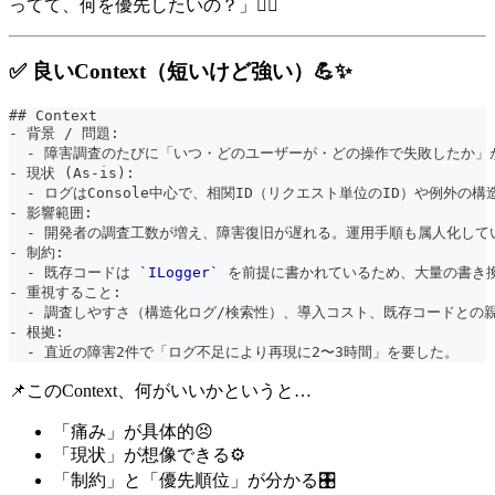
ってて、何を優先したいの？」😵‍💫
✅ 良いContext（短いけど強い）💪✨
##
 Context
-
 背景 / 問題:
-
 障害調査のたびに「いつ・どのユーザーが・どの操作で失敗したか」
-
 現状 (As-is):
-
 ログはConsole中心で、相関ID（リクエスト単位のID）や例外の
-
 影響範囲:
-
 開発者の調査工数が増え、障害復旧が遅れる。運用手順も属人化して
-
 制約:
-
 既存コードは 
`ILogger`
 を前提に書かれているため、大量の書き
-
 重視すること:
-
 調査しやすさ（構造化ログ/検索性）、導入コスト、既存コードとの
-
 根拠:
-
 直近の障害2件で「ログ不足により再現に2〜3時間」を要した。
📌このContext、何がいいかというと…
「痛み」が具体的😣
「現状」が想像できる⚙️
「制約」と「優先順位」が分かる🎛️