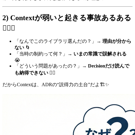
2) Contextが弱いと起きる事故あるある
😵‍💫💥
「なんでこのライブラリ選んだの？」→
理由が分から
ない
🌀
「当時の制約って何？」→
いまの常識で誤解される
😭
「どういう問題があったの？」→
Decisionだけ読んで
も納得できない
🙅‍♀️
だからContextは、ADRの“説得力の土台”だよ🏗️✨