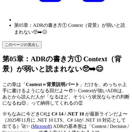
第05章：ADRの書き方① Context（背景）が弱いと読
まれない🥺➡️😊
このページの見出し
第05章：ADRの書き方① Context（背
景）が弱いと読まれない🥺➡️😊
この章は「
Context＝背景説明パート
」だけを、めっちゃ上
手に書けるようになる回だよ〜📒✨ Contextが強いADRは、
あとから読んだ人が「なるほど、そういう状況ならその判断
になるね😌」って納得してくれるの👏
※ちなみに今どきC#は
C# 14 / .NET 10
が最新ラインだよ〜
（2025年11月に .NET 10 LTS、C# 14が .NET 10 対応として
出てる）🚀✨ (
Microsoft
) ADRの基本形は「Context / Decision /