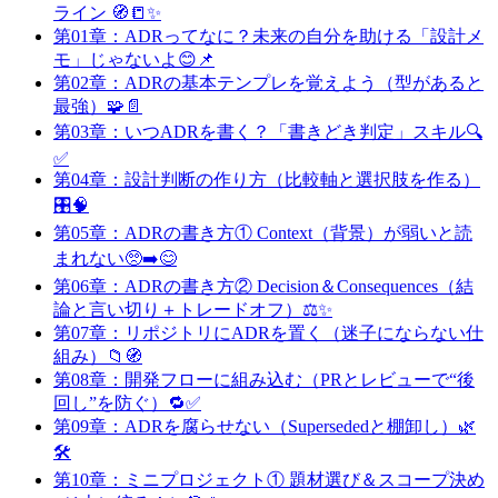
ライン 🧭📒✨
第01章：ADRってなに？未来の自分を助ける「設計メ
モ」じゃないよ😊📌
第02章：ADRの基本テンプレを覚えよう（型があると
最強）🧩📄
第03章：いつADRを書く？「書きどき判定」スキル🔍
✅
第04章：設計判断の作り方（比較軸と選択肢を作る）
🎛️🧠
第05章：ADRの書き方① Context（背景）が弱いと読
まれない🥺➡️😊
第06章：ADRの書き方② Decision＆Consequences（結
論と言い切り＋トレードオフ）⚖️✨
第07章：リポジトリにADRを置く（迷子にならない仕
組み）📁🧭
第08章：開発フローに組み込む（PRとレビューで“後
回し”を防ぐ）🔁✅
第09章：ADRを腐らせない（Supersededと棚卸し）🌿
🛠️
第10章：ミニプロジェクト① 題材選び＆スコープ決め