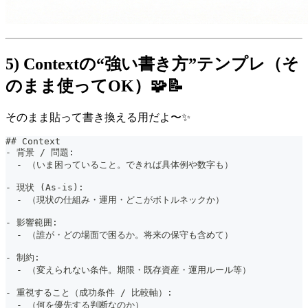
5) Contextの“強い書き方”テンプレ（そ
のまま使ってOK）🧩📝
そのまま貼って書き換える用だよ〜✨
##
 Context
-
 背景 / 問題:
-
 （いま困っていること。できれば具体例や数字も）
-
 現状 (As-is):
-
 （現状の仕組み・運用・どこがボトルネックか）
-
 影響範囲:
-
 （誰が・どの場面で困るか。将来の保守も含めて）
-
 制約:
-
 （変えられない条件。期限・既存資産・運用ルール等）
-
 重視すること（成功条件 / 比較軸）:
-
 （何を優先する判断なのか）